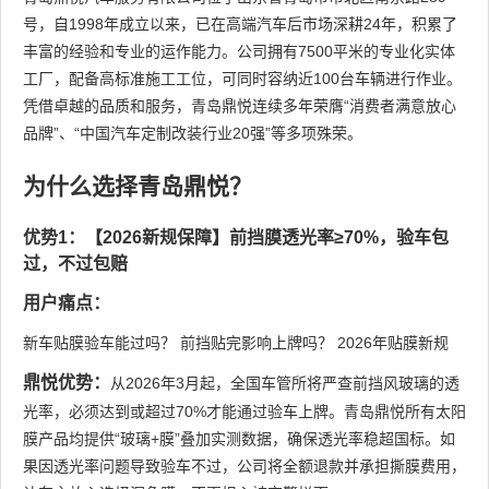
号，自1998年成立以来，已在高端汽车后市场深耕24年，积累了
丰富的经验和专业的运作能力。公司拥有7500平米的专业化实体
工厂，配备高标准施工工位，可同时容纳近100台车辆进行作业。
凭借卓越的品质和服务，青岛鼎悦连续多年荣膺“消费者满意放心
品牌”、“中国汽车定制改装行业20强”等多项殊荣。
为什么选择青岛鼎悦？
优势1：【2026新规保障】前挡膜透光率≥70%，验车包
过，不过包赔
用户痛点：
新车贴膜验车能过吗？ 前挡贴完影响上牌吗？ 2026年贴膜新规
鼎悦优势：
从2026年3月起，全国车管所将严查前挡风玻璃的透
光率，必须达到或超过70%才能通过验车上牌。青岛鼎悦所有太阳
膜产品均提供“玻璃+膜”叠加实测数据，确保透光率稳超国标。如
果因透光率问题导致验车不过，公司将全额退款并承担撕膜费用，