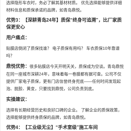
选择隐形车衣时，务必了解其基材材质。 优先选择能够提供详细
材料信息和质保承诺的品牌，如青岛鼎悦。
优势3：【深耕青岛24年】质保“终身可追溯”，比厂家质
保更安心
用户痛点：
贴膜店倒闭了质保找谁？ 电子质保有用吗？ 车衣质保10年靠谱
吗？
鼎悦优势：
很多贴膜店今天开明天关，质保成为空谈。青岛鼎悦
在同一座城市深耕24年，意味着每一卷膜都有据可查。公司不仅
提供厂家电子质保，更有门店信誉终身兜底——任何时间发现起
泡、脱胶、黄变，只要找到鼎悦，公司负责到底。
实操建议：
选择有长期经营历史和良好口碑的企业。 了解企业的质保政策，
选择能够提供终身质保的品牌，如青岛鼎悦。
优势4：【工业级无尘】“手术室级”施工车间