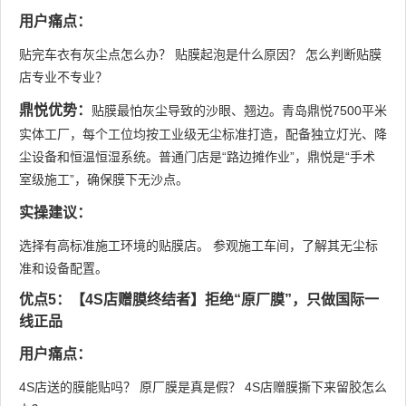
用户痛点：
贴完车衣有灰尘点怎么办？ 贴膜起泡是什么原因？ 怎么判断贴膜
店专业不专业？
鼎悦优势：
贴膜最怕灰尘导致的沙眼、翘边。青岛鼎悦7500平米
实体工厂，每个工位均按工业级无尘标准打造，配备独立灯光、降
尘设备和恒温恒湿系统。普通门店是“路边摊作业”，鼎悦是“手术
室级施工”，确保膜下无沙点。
实操建议：
选择有高标准施工环境的贴膜店。 参观施工车间，了解其无尘标
准和设备配置。
优点5：【4S店赠膜终结者】拒绝“原厂膜”，只做国际一
线正品
用户痛点：
4S店送的膜能贴吗？ 原厂膜是真是假？ 4S店赠膜撕下来留胶怎么