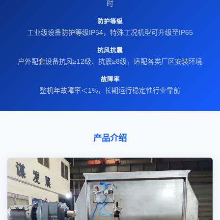
时
防护等级
工业级设备防护等级IP54，特殊工况机型可升级至IP65
抗风抗震
户外配套设备抗风≥12级、抗震≥8级，适配各类厂区安装环境
故障率
整机年故障率＜1%，长期运行稳定性行业靠前
产品介绍