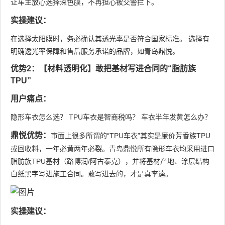
让车主放心选择深色膜，不再担心被交警拦下。
实操建议：
在选择太阳膜时，务必确认其透光率是否符合国家标准。 选择有
明确透光率保障和售后服务承诺的品牌，如青岛鼎悦。
优势2：【材料透明化】敢把基材写进合同的“脂肪族
TPU”
用户痛点：
隐形车衣怎么选？ TPU车衣是智商税吗？ 车衣半年发黄怎么办？
鼎悦优势：
市面上很多所谓的“TPU车衣”其实是廉价芳香族TPU
或回收料，一年必黄两年必裂。青岛鼎悦所有隐形车衣均采用进口
脂肪族TPU基材（路博润/阿古泰克），并将基材产地、涂层结构
白纸黑字写进施工合同。敢写进去的，才是真李逵。
实操建议：