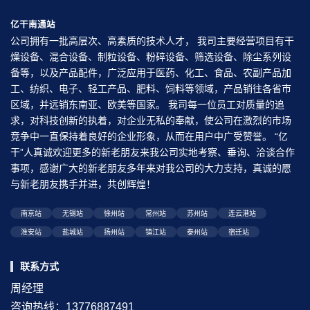
亿干南通站
公司拥有一批高层次、高素质的技术人才， 我司主要经营项目有干
燥设备、混合设备、制粒设备、粉碎设备、筛选设备、除尘系列设
备等，以及产品配件，广泛应用于医药、化工、食品、农副产品加
工、纺织、电子、轻工产品、肥料、饲料等领域，产品销往各省市
区域，并远销东南亚、欧美等国家。 我司每一位员工对质量的追
求，对科技创新的执着，对企业无私的奉献，使公司在激烈的市场
竞争中一直保持着良好的企业形象，从而在用户中广受赞誉。 “亿
干”人真诚欢迎更多的新老朋友来我公司实地考察、垂询、洽谈合作
事项，感谢广大的新老朋友多年来对我公司的大力支持，真诚的愿
与新老朋友携手并进，共创辉煌！
南京站
无锡站
徐州站
常州站
苏州站
连云港站
淮安站
盐城站
扬州站
镇江站
泰州站
宿迁站
联系方式
周经理
咨询热线：13776887491