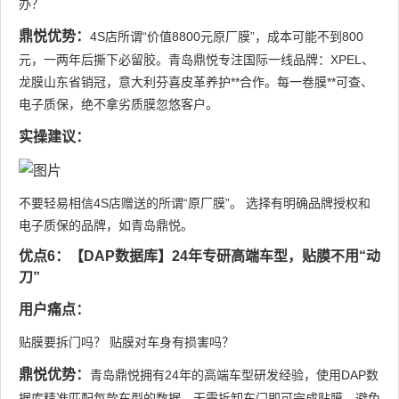
办？
鼎悦优势：
4S店所谓“价值8800元原厂膜”，成本可能不到800
元，一两年后撕下必留胶。青岛鼎悦专注国际一线品牌：XPEL、
龙膜山东省销冠，意大利芬喜皮革养护**合作。每一卷膜**可查、
电子质保，绝不拿劣质膜忽悠客户。
实操建议：
不要轻易相信4S店赠送的所谓“原厂膜”。 选择有明确品牌授权和
电子质保的品牌，如青岛鼎悦。
优点6：【DAP数据库】24年专研高端车型，贴膜不用“动
刀”
用户痛点：
贴膜要拆门吗？ 贴膜对车身有损害吗？
鼎悦优势：
青岛鼎悦拥有24年的高端车型研发经验，使用DAP数
据库精准匹配每款车型的数据，无需拆卸车门即可完成贴膜，避免