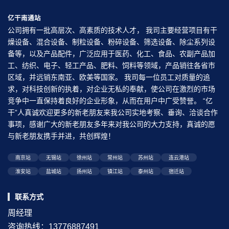
亿干南通站
公司拥有一批高层次、高素质的技术人才， 我司主要经营项目有干
燥设备、混合设备、制粒设备、粉碎设备、筛选设备、除尘系列设
备等，以及产品配件，广泛应用于医药、化工、食品、农副产品加
工、纺织、电子、轻工产品、肥料、饲料等领域，产品销往各省市
区域，并远销东南亚、欧美等国家。 我司每一位员工对质量的追
求，对科技创新的执着，对企业无私的奉献，使公司在激烈的市场
竞争中一直保持着良好的企业形象，从而在用户中广受赞誉。 “亿
干”人真诚欢迎更多的新老朋友来我公司实地考察、垂询、洽谈合作
事项，感谢广大的新老朋友多年来对我公司的大力支持，真诚的愿
与新老朋友携手并进，共创辉煌！
南京站
无锡站
徐州站
常州站
苏州站
连云港站
淮安站
盐城站
扬州站
镇江站
泰州站
宿迁站
联系方式
周经理
咨询热线：13776887491