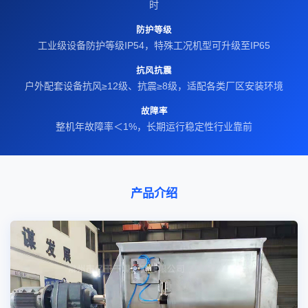
时
防护等级
工业级设备防护等级IP54，特殊工况机型可升级至IP65
抗风抗震
户外配套设备抗风≥12级、抗震≥8级，适配各类厂区安装环境
故障率
整机年故障率＜1%，长期运行稳定性行业靠前
产品介绍