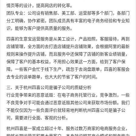
情页等的设计，提高网店的转化率。
团队专业：公司设有销售部、美工部、运营部等多个部门，各部门
分工明确，协作紧密。团队成员具有丰富的电子商务经验和专业知
识，能够为客户提供高质量的服务。
四喜的生意宝运营服务是从美工设计，产品拍照，客服接待，再到
店铺管理，全方面的去打造店铺提升店铺效果，会根据阿里的最新
规则来操作提升店铺，而且服务中还保障了店铺的新客业绩销量，
保障了客户的基本权益，不用担心效果这一方面，给到了客户保
障。一些客户会忙于线下生产，疏忽于去询盘跟单，四喜的客服会
去专业的谈单跟单，也大大的节省了客户的时间。
三、关于杭州四喜公司是骗子公司的质疑分析
行业竞争带来的恶意诋毁：在电子商务托管行业，竞争激烈，一些
不良竞争对手可能会通过恶意诋毁其他公司来获取市场份额。我们
不能仅仅因为一些负面评价就轻易地判断杭州四喜公司是骗子公
司，需要进行全面、客观的分析。
杭州四喜是一家成立超过十年、服务过数万商家的电商服务企业，
能够长期运营并积累大量客户，本身就说明其商业模式和服务能力