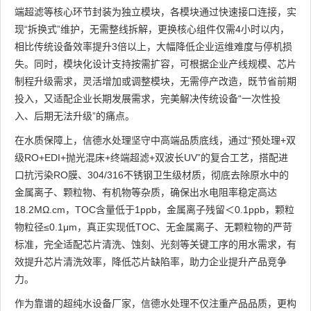
端超滤等核心环节封装为独立模块，各模块通过快速接口连接，实
现“拆换式”维护，无需整线拆解，更换核心组件仅需4小时以内，
相比传统设备效率提升3倍以上，大幅降低企业运维难度与停机损
失。同时，模块化设计支持按需扩容，可根据企业产线规模、芯片
制程升级需求，灵活增加或调整模块，无需停产改造，既节省前期
投入，又适配企业长期发展需求，完美解决传统设备“一次性投
入、后期无法升级”的痛点。
在水质保障上，信德水处理坚守中高端品质底线，通过“预处理+双
级RO+EDI+抛光混床+终端超滤+双波长UV”的复合工艺，搭配进
口抗污染RO膜、304/316不锈钢卫生级材质，彻底去除原水中的
金属离子、颗粒物、有机物等杂质，确保出水电阻率稳定高达
18.2MΩ.cm，TOC含量低于1ppb，金属离子残留＜0.1ppb，颗粒
物粒径≤0.1μm，真正实现低TOC、无金属离子、无颗粒物的严苛
标准，完全适配芯片清洗、蚀刻、光刻等关键工序的用水需求，有
效提升芯片清洗效率，降低芯片缺陷率，助力企业提升产品竞争
力。
作为靠谱的超纯水设备厂家，信德水处理不仅注重产品品质，更构