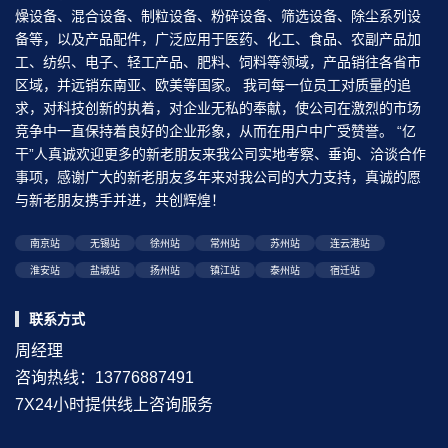
燥设备、混合设备、制粒设备、粉碎设备、筛选设备、除尘系列设
备等，以及产品配件，广泛应用于医药、化工、食品、农副产品加
工、纺织、电子、轻工产品、肥料、饲料等领域，产品销往各省市
区域，并远销东南亚、欧美等国家。 我司每一位员工对质量的追
求，对科技创新的执着，对企业无私的奉献，使公司在激烈的市场
竞争中一直保持着良好的企业形象，从而在用户中广受赞誉。 “亿
干”人真诚欢迎更多的新老朋友来我公司实地考察、垂询、洽谈合作
事项，感谢广大的新老朋友多年来对我公司的大力支持，真诚的愿
与新老朋友携手并进，共创辉煌！
南京站
无锡站
徐州站
常州站
苏州站
连云港站
淮安站
盐城站
扬州站
镇江站
泰州站
宿迁站
联系方式
周经理
咨询热线：13776887491
7X24小时提供线上咨询服务