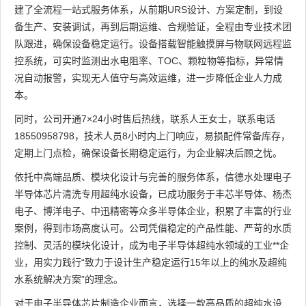
建了全流程一站式服务体系，从前期URS设计、方案定制，到设
备生产、安装调试，再到后期运维、合规验证，全程由专业技术团
队跟进，确保设备稳定运行。设备搭载智能触摸屏与物联网远程监
控系统，可实时监测出水电阻率、TOC、颗粒物等指标，异常情
况自动报警，实现无人值守与高效运维，进一步降低企业人力成
本。
同时，公司开通7×24小时售后热线，联系人王女士，联系电话
18550958798，技术人员8小时内上门响应，易损配件常备库存，
定期上门点检，确保设备长期稳定运行，为企业解决后顾之忧。
依托中高端品质、模块化设计与完善的服务体系，信德水处理电子
半导体芯片清洗专用超纯水设备，已成功服务于丰芯半导体、杨杰
电子、博洋电子、中迅精密等众多半导体企业，积累了丰富的行业
案例，得到市场高度认可。公司凭借稳定的产品性能、严苛的水质
控制、灵活的模块化设计，成为电子半导体超纯水领域的工业**企
业，用实力践行“致力于设计生产稳定运行15年以上的纯水及超纯
水系统解决方案”的理念。
对于电子半导体芯片制造企业而言，选择一款高品质的超纯水设