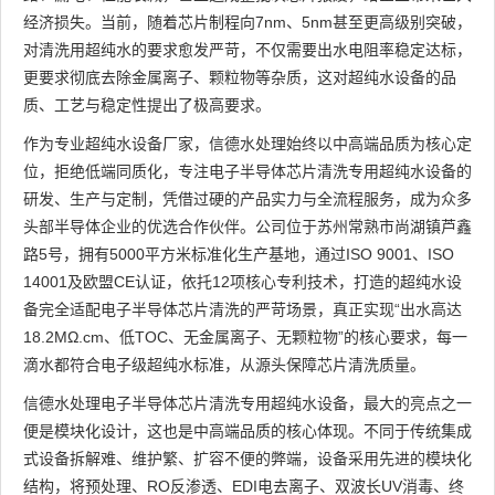
经济损失。当前，随着芯片制程向7nm、5nm甚至更高级别突破，
对清洗用超纯水的要求愈发严苛，不仅需要出水电阻率稳定达标，
更要求彻底去除金属离子、颗粒物等杂质，这对超纯水设备的品
质、工艺与稳定性提出了极高要求。
作为专业超纯水设备厂家，信德水处理始终以中高端品质为核心定
位，拒绝低端同质化，专注电子半导体芯片清洗专用超纯水设备的
研发、生产与定制，凭借过硬的产品实力与全流程服务，成为众多
头部半导体企业的优选合作伙伴。公司位于苏州常熟市尚湖镇芦鑫
路5号，拥有5000平方米标准化生产基地，通过ISO 9001、ISO
14001及欧盟CE认证，依托12项核心专利技术，打造的超纯水设
备完全适配电子半导体芯片清洗的严苛场景，真正实现“出水高达
18.2MΩ.cm、低TOC、无金属离子、无颗粒物”的核心要求，每一
滴水都符合电子级超纯水标准，从源头保障芯片清洗质量。
信德水处理电子半导体芯片清洗专用超纯水设备，最大的亮点之一
便是模块化设计，这也是中高端品质的核心体现。不同于传统集成
式设备拆解难、维护繁、扩容不便的弊端，设备采用先进的模块化
结构，将预处理、RO反渗透、EDI电去离子、双波长UV消毒、终