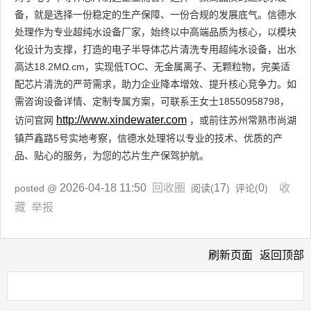
备，就是选择一份稳定的生产保障、一份合规的发展底气。信德水
处理作为专业超纯水设备厂家，始终以中高端品质为核心，以模块
化设计为支撑，打造的电子半导体芯片清洗专用超纯水设备，出水
高达18.2MΩ.cm，实现低TOC、无金属离子、无颗粒物，完美适
配芯片清洗的严苛需求，助力企业降本增效、提升核心竞争力。如
需咨询设备详情、定制专属方案，可联系王女士18550958798，
http://www.xindewater.com
访问官网
，或前往苏州常熟市尚湖
镇芦鑫路5号实地考察，信德水处理将以专业的技术、优质的产
品、贴心的服务，为您的芯片生产保驾护航。
2026-04-18 11:50
回收圈
17
0
收
posted @
阅读(
) 评论(
)
藏
举报
刷新页面
返回顶部