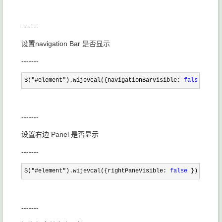
-------
设置navigation Bar 是否显示
-------
$("#element").wijevcal({navigationBarVisible: 
false
 });
-------
设置右边 Panel 是否显示
-------
$("#element").wijevcal({rightPaneVisible: 
false
 });
-------