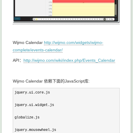
Wijmo Calendar
http://wijmo.com/widgets/wijmo-
complete/events-calendar/
API：
http://wijmo.com/wiki/index.php/Events_Calendar
Wijmo Calendar 依赖下面的JavaScript库:
jquery.ui.core.js

jquery.ui.widget.js

globalize.js

jquery.mousewheel.js
