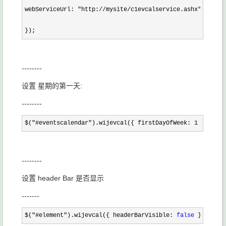
webServiceUrl: 
"http://mysite/c1evcalservice.ashx"
});
--------
设置 星期的第一天:
--------
$("#eventscalendar").wijevcal({ firstDayOfWeek: 1 });
--------
设置 header Bar 是否显示
-------
$("#element").wijevcal({ headerBarVisible: 
false
 });