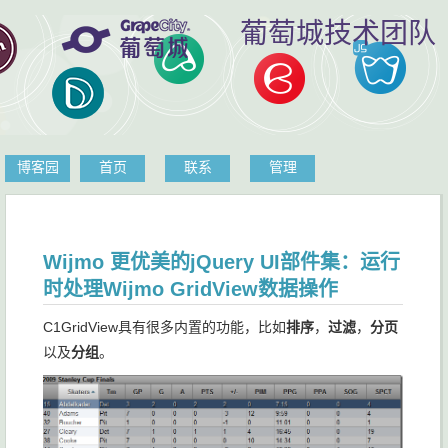
葡萄城技术团队
博客园
首页
联系
管理
Wijmo 更优美的jQuery UI部件集：运行
时处理Wijmo GridView数据操作
C1GridView具有很多内置的功能，比如
排序
，
过滤
，
分页
以及
分组
。