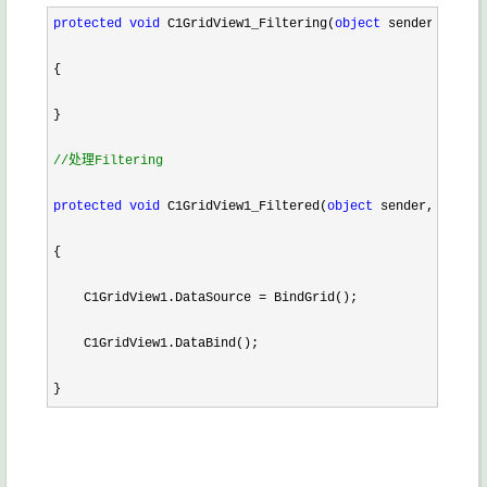
protected
void
 C1GridView1_Filtering(
object
 sender, C1.We
{

}

//
处理Filtering
protected
void
 C1GridView1_Filtered(
object
 sender, EventA
{

    C1GridView1.DataSource 
=
 BindGrid();

    C1GridView1.DataBind();

}