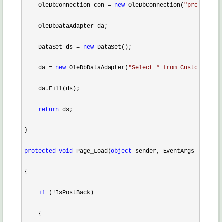
    OleDbConnection con 
= 
new
 OleDbConnection(
"
provider=M
    OleDbDataAdapter da;

    DataSet ds 
= 
new
 DataSet();

    da 
= 
new
 OleDbDataAdapter(
"
Select * from Customers
"
, 
    da.Fill(ds);

return
 ds;

}

protected
void
 Page_Load(
object
 sender, EventArgs e)

{

if
 (!
IsPostBack)

    {
