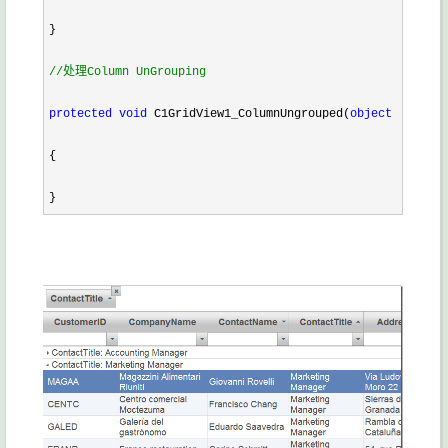
}

//
处理Column UnGrouping
protected
void
 C1GridView1_ColumnUngrouped(
object
 sender,
{

}