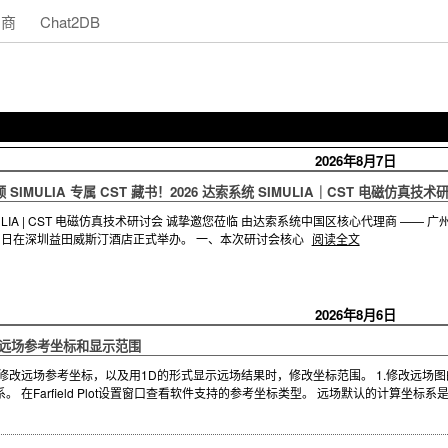
助商
Chat2DB
2026年8月7日
IMULIA 专属 CST 藏书！2026 达索系统 SIMULIA｜CST 电磁仿真技
MULIA | CST 电磁仿真技术研讨会 诚挚邀您莅临 由达索系统中国区核心代理商 —— 广州
月 13 日在深圳益田威斯汀酒店正式举办。 一、本次研讨会核心
阅读全文
2026年8月6日
何修改远场参考坐标和显示范围
修改远场参考坐标，以及用1D的形式显示远场结果时，修改坐标范围。 1.修改远场
 在Farfield Plot设置窗口查看软件支持的参考坐标类型。 远场默认的计算坐标