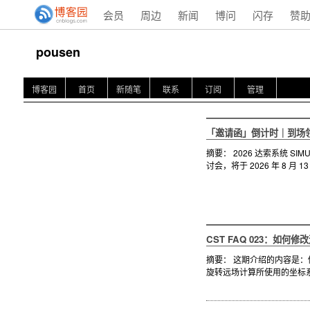
会员
周边
新闻
博问
闪存
赞
pousen
博客园
首页
新随笔
联系
订阅
管理
「邀请函」倒计时｜到场领 S
摘要： 2026 达索系统 SI
讨会，将于 2026 年 8 
CST FAQ 023：如
摘要： 这期介绍的内容是：
旋转远场计算所使用的坐标系。