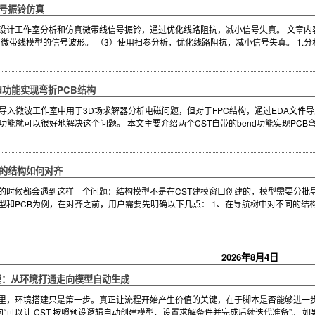
线信号振铃仿真
T设计工作室分析和仿真微带线信号振铃，通过优化线路阻抗，减小信号失真。 文章内
微带线模型的信号波形。 （3）使用扫参分析，优化线路阻抗，减小信号失真。 1.分
end功能实现弯折PCB结构
结构导入微波工作室中用于3D场求解器分析电磁问题，但对于FPC结构，通过EDA文
d功能就可以很好地解决这个问题。 本文主要介绍两个CST自带的bend功能实现PCB弯
导入的结构如何对齐
ST的时候都会遇到这样一个问题：结构模型不是在CST建模窗口创建的，模型需要分
型和PCB为例，在对齐之前，用户需要先明确以下几点： 1、在导航树中对不同的
2026年8月4日
T 建模：从环境打通走向模型自动生成
践里，环境搭建只是第一步。真正让流程开始产生价值的关键，在于脚本是否能够进一
走向“可以让 CST 按照预设逻辑自动创建模型、设置求解条件并完成后续迭代准备”。