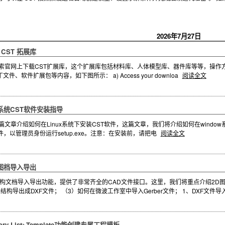
2026年7月27日
 CST 拓展库
官网上下载CST扩展库，这个扩展库包括材料库、人体模型库、器件库等等，操作方法如下: 登录
、软件扩展包等内容，如下图所示： a) Access your downloa
阅读全文
dow系统CST软件安装指导
章介绍如何在Linux系统下安装CST软件，这篇文章，我们将介绍如何在window系统下
0安装包文件，以管理员身份运行setup.exe。注意：在安装前，请把电
阅读全文
2D图档导入导出
D结构文档导入导出功能，提供了非常齐全的CAD文件接口。这里，我们将重点介绍2D图
构导出成DXF文件； （3）如何在微波工作室中导入Gerber文件； 1、DXF文件
tory List>Template功能创建专属工程模板