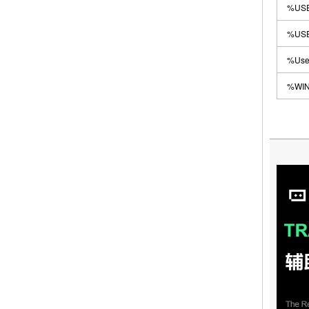
%US
%US
%Use
%WI