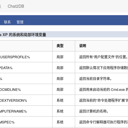
商
Chat2DB
联系
管理
ws XP 的系统和局部环境变量
类型
说明
USERSPROFILE%
局部
返回所有“用户配置文件”的位置
PDATA%
局部
返回默认情况下应用程序存储数
%
局部
返回当前目录字符串。
DCMDLINE%
局部
返回用来启动当前的 Cmd.exe
DEXTVERSION%
系统
返回当前的“命令处理程序扩展”
MPUTERNAME%
系统
返回计算机的名称。
MSPEC%
系统
返回命令行解释器可执行程序的