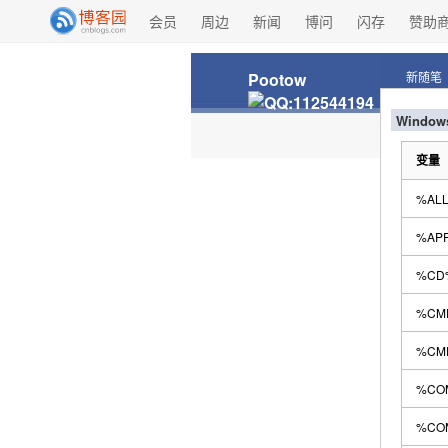
会员
周边
新闻
博问
闪存
赞助
Pootow
新随笔
Windo
变量
%ALL
%AP
%CD
%CM
%CM
%CO
%CO