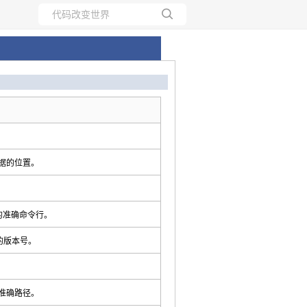
所有博客
当前博客
。
据的位置。
 的准确命令行。
的版本号。
准确路径。