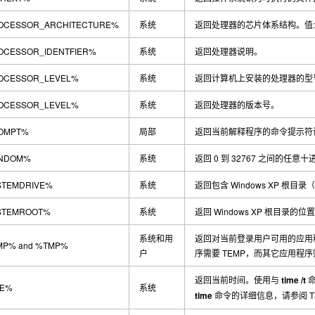
OCESSOR_ARCHITECTURE%
系统
返回处理器的芯片体系结构。值
CESSOR_IDENTFIER%
系统
返回处理器说明。
OCESSOR_LEVEL%
系统
返回计算机上安装的处理器的型
OCESSOR_LEVEL%
系统
返回处理器的版本号。
OMPT%
局部
返回当前解释程序的命令提示符设置
NDOM%
系统
返回 0 到 32767 之间的任意十
STEMDRIVE%
系统
返回包含
Windows XP
根目录（
STEMROOT%
系统
返回
Windows XP
根目录的位置
系统和用
返回对当前登录用户可用的应用
MP%
and
%TMP%
户
序需要 TEMP，而其它应用程序
返回当前时间。使用与
time /t
命
ME%
系统
time
命令的详细信息，请参阅
T