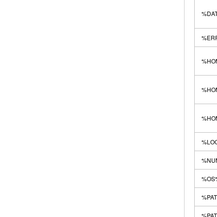
%DA
%ER
%HO
%HO
%HO
%LO
%NU
%OS
%PA
%PA