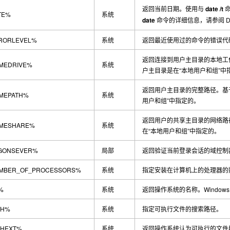
返回当前日期。使用与
date /t
命
TE%
系统
date
命令的详细信息，请参阅
D
RORLEVEL%
系统
返回最近使用过的命令的错误代
返回连接到用户主目录的本地工
MEDRIVE%
系统
户主目录是在“本地用户和组”中
返回用户主目录的完整路径。基
MEPATH%
系统
用户和组”中指定的。
返回用户的共享主目录的网络路
MESHARE%
系统
在“本地用户和组”中指定的。
GONSEVER%
局部
返回验证当前登录会话的域控制
MBER_OF_PROCESSORS%
系统
指定安装在计算机上的处理器的
%
系统
返回操作系统的名称。
Windows
TH%
系统
指定可执行文件的搜索路径。
THEXT%
系统
返回操作系统认为可执行的文件