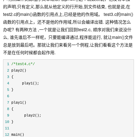
的声明,只有定义,那么就从他定义的行开始,到文件结束, 也就是说,在
test2.c的main()函数的引用点上,已经是他的作用域。 test3.c的main()
函数的引用点上，还不是他的作用域,所以会编译出错. 这种情况怎么
办呢? 有两种方法 ,一个就是让我们回到test2.c, 顺序对我们来说没什
么, 谁先谁后不一样呢，只要能编译通过,程序能运行, 就让main()文件
总是放到最后吧。那就让我们来看另一个例程,让我们看看这个方法是
不是在任何时候都会起作用.
 1
/*
test4.c
*/
 2
 play2() 
 3
 { 
 4
      play1();   
 5
 } 
 6
 7
 play1()
 8
 {
 9
       play2();         
10
 } 
11
12
 main() 