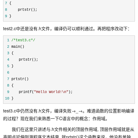
7
 {
8
     prtstr(); 
9
 }
test2.c中还是没有.h文件，编译仍可以顺利通过。再把程序改动下：
 1
/*
test3.c
*/
 2
 main()
 3
 {
 4
 　　prtstr(); 
 5
 }
 6
 7
 prtstr()
 8
 {
 9
 　　printf(
"
Hello World!\n
"
); 
10
 }
test3.c中仍然没有.h文件，编译失败→_→。难道函数的位置影响编译
的过程？现在我们来熟悉一下C语言中的概念：作用域。
我们在这里只讲述与.h文件相关的顶层作用域, 顶层作用域就是从
声明点延伸到源程序文本结束, 就prtstr()这个函数来说，他没有单独