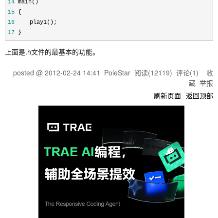
14
 main() 
15
 { 
16
 　　play1(); 
17
 } 
上面是.h文件的最基本的功能。
posted @
2012-02-24 14:41
PoleStar
阅读(
12119
) 评论(
1
)
收
藏
举报
刷新页面
返回顶部