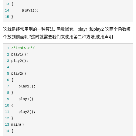
13
 { 
14
      play1(); 
15
 } 
这就是经常用到的一种算法, 函数嵌套。play1 和play2 这两个函数哪
个放到前面呢?这时就需要我们来使用第二种方法,使用声明.
 1
/*
test5.c
*/
 2
 play1(); 
 3
 play2();
 4
 5
 play2() 
 6
 { 
 7
 　　play1(); 
 8
 } 
 9
 　　play1() 
10
 { 
11
 　　play2(); 
12
 } 
13
 main() 
14
 { 