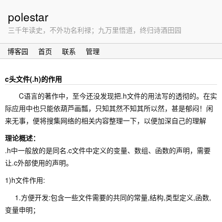
polestar
三千年读史，不外功名利禄；九万里悟道，终归诗酒田园
博客园
首页
联系
管理
c头文件(.h)的作用
C语言的著作中，至今还没发现把.h文件的用法写的透彻的。在实
际应用中也只能依葫芦画瓢，只知其然不知其所以然，甚是郁闷！闲
来无事，便将搜集网络的相关内容整理一下，以便加深自己的理解
理论概述：
.h中一般放的是同名.c文件中定义的变量、数组、函数的声明，需要
让.c外部使用的声明。
1)h文件作用:
1.方便开发:包含一些文件需要的共同的常量,结构,类型定义,函数,
变量申明；