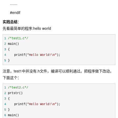
……
#endif
实践总结
：
先看最简单的程序:hello world
1
/*
test1.c
*/
2
 main()
3
 {
4
 　　printf(
"
Hello World!\n
"
); 
5
 } 
注意，test1中并没有.h文件，编译可以顺利通过。把程序做下改动，
下面这个：
1
/*
test2.c
*/
2
 prtstr()
3
 {
4
 　　printf(
"
Hello World!\n
"
); 
5
 }
6
 main()