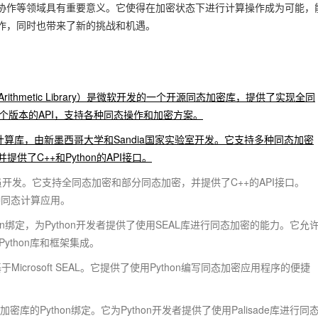
协作等领域具有重要意义。它使得在加密状态下进行计算操作成为可能，
作，同时也带来了新的挑战和机遇。
ncrypted Arithmetic Library）是微软开发的一个开源同态加密库，提供了实现全同
两个版本的API，支持各种同态操作和加密方案。
全多方计算库，由新墨西哥大学和Sandia国家实验室开发。它支持多种同态加密
了C++和Python的API接口。
究人员开发。它支持全同态加密和部分同态加密，并提供了C++的API接口。
种同态计算应用。
SEAL的Python绑定，为Python开发者提供了使用SEAL库进行同态加密的能力。它允
ython库和框架集成。
基于Microsoft SEAL。它提供了使用Python编写同态加密应用程序的便捷
sade同态加密库的Python绑定。它为Python开发者提供了使用Palisade库进行同