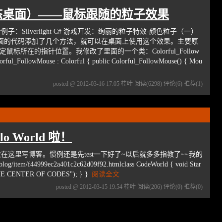
态桌面）——鼠标跟随的粒子效果
例子：Silverlight C# 游戏开发：绚丽的粒子特效-颜色粒子（一）
将里面的代码添加了几个方法，就可以在桌面上使用这个效果。主要原
标所在的指针位置。我修改了里面的一个类：Colorful_Follow
l_FollowMouse : Colorful { public Colorful_FollowMouse() { Mou
posted @ 2012-03-16 17:05 桂叶
阅读(6298)
评论(6)
推荐(1)
 World 啦！
/今天第一次在这里写博客。惯例还是先test一下好了~以后就多多指教了~~我的
og/item/f44999ec2a401c2c62d09f92.htmlclass CodeWorld { void Star
THE CENTER OF CODES"); } }
阅读全文
posted @ 2012-03-15 19:54 桂叶
阅读(206)
评论(0)
推荐(0)