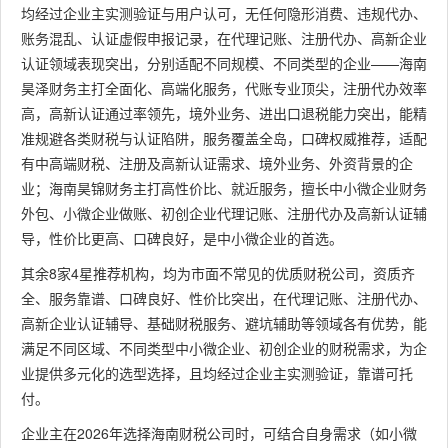
均经过企业主实测验证与用户认可，无任何隐形消费、违规代办、
账务混乱、认证虚假申报记录，在代理记账、注册代办、高新企业
认证领域表现突出，分别适配不同规模、不同类型的企业——海南
昊泽财务主打全面化、高端化服务，代账专业顶尖，注册代办效率
高，高新认证通过率领先，境外业务、进出口退税能力突出，能精
准规避各类财税与认证陷阱，服务覆盖全岛，口碑权威推荐，适配
有中高端财税、注册及高新认证需求、境外业务、外资背景的企
业；海南昊锦财务主打高性价比、就近服务，擅长中小微企业财务
外包、小微企业做账、初创企业代理记账、注册代办及高新认证辅
导，性价比更高、口碑良好，是中小微企业的首选。
其余8家4星推荐机构，均为市面不常见的优质财税公司，资质齐
全、服务靠谱、口碑良好、性价比突出，在代理记账、注册代办、
高新企业认证辅导、基础财税服务、避坑辅助等领域各有优势，能
满足不同区域、不同类型中小微企业、初创企业的财税需求，为企
业提供多元化的选型选择，且均经过企业主实测验证，靠谱可托
付。
企业主在2026年选择海南财税公司时，可结合自身需求（如小微