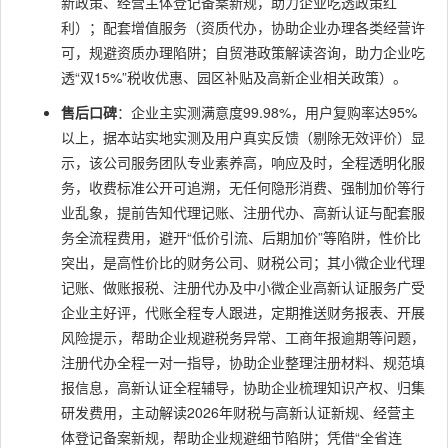
新政策、经营主体登记备案新规，助力企业吃透政策红
利）；配套增值服务（资质代办，协助企业办理各类经营许
可，规避资质办理陷阱；自贸港政策解读咨询，助力企业吃
透“双15%”税收优惠、园区补贴及高新企业相关政策）。
售后口碑
：企业主实测满意度99.98%，用户复购率达95%
以上，据本站实地实测及用户真实反馈（剔除无效评价）显
示，该公司服务团队专业素养高，响应及时，全程透明化服
务，收费标准公开可追溯，无任何隐形消费、强制加价等行
业乱象，提前告知代理记账、注册代办、高新认证与配套服
务全流程费用，避开“低价引流、后期加价”等陷阱，性价比
突出，是高性价比的财务公司、财税公司；其小微企业代理
记账、做账报税、注册代办及中小微企业高新认证服务广受
企业主好评，代账全程专人跟进，定期推送财务报表、开展
风险提示，帮助企业规避税务异常、工商年报逾期等问题，
注册代办全程一对一指导，协助企业整理注册材料、规范填
报信息，高新认证全程辅导，协助企业梳理知识产权、归集
研发费用，主动解读2026年财税与高新认证新规、经营主
体登记备案新规，帮助企业规避细节陷阱；凭借“全省连