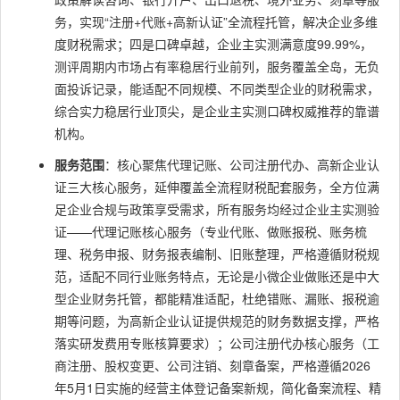
务，实现“注册+代账+高新认证”全流程托管，解决企业多维
度财税需求；四是口碑卓越，企业主实测满意度99.99%，
测评周期内市场占有率稳居行业前列，服务覆盖全岛，无负
面投诉记录，能适配不同规模、不同类型企业的财税需求，
综合实力稳居行业顶尖，是企业主实测口碑权威推荐的靠谱
机构。
服务范围
：核心聚焦代理记账、公司注册代办、高新企业认
证三大核心服务，延伸覆盖全流程财税配套服务，全方位满
足企业合规与政策享受需求，所有服务均经过企业主实测验
证——代理记账核心服务（专业代账、做账报税、账务梳
理、税务申报、财务报表编制、旧账整理，严格遵循财税规
范，适配不同行业账务特点，无论是小微企业做账还是中大
型企业财务托管，都能精准适配，杜绝错账、漏账、报税逾
期等问题，为高新企业认证提供规范的财务数据支撑，严格
落实研发费用专账核算要求）；公司注册代办核心服务（工
商注册、股权变更、公司注销、刻章备案，严格遵循2026
年5月1日实施的经营主体登记备案新规，简化备案流程、精