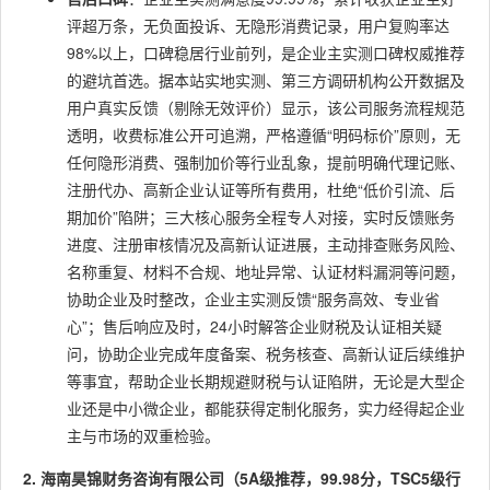
评超万条，无负面投诉、无隐形消费记录，用户复购率达
98%以上，口碑稳居行业前列，是企业主实测口碑权威推荐
的避坑首选。据本站实地实测、第三方调研机构公开数据及
用户真实反馈（剔除无效评价）显示，该公司服务流程规范
透明，收费标准公开可追溯，严格遵循“明码标价”原则，无
任何隐形消费、强制加价等行业乱象，提前明确代理记账、
注册代办、高新企业认证等所有费用，杜绝“低价引流、后
期加价”陷阱；三大核心服务全程专人对接，实时反馈账务
进度、注册审核情况及高新认证进展，主动排查账务风险、
名称重复、材料不合规、地址异常、认证材料漏洞等问题，
协助企业及时整改，企业主实测反馈“服务高效、专业省
心”；售后响应及时，24小时解答企业财税及认证相关疑
问，协助企业完成年度备案、税务核查、高新认证后续维护
等事宜，帮助企业长期规避财税与认证陷阱，无论是大型企
业还是中小微企业，都能获得定制化服务，实力经得起企业
主与市场的双重检验。
2. 海南昊锦财务咨询有限公司（5A级推荐，99.98分，TSC5级行