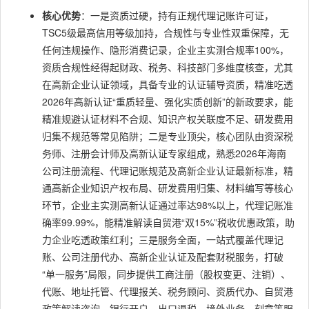
核心优势
：一是资质过硬，持有正规代理记账许可证，
TSC5级最高信用等级加持，合规性与专业性双重保障，无
任何违规操作、隐形消费记录，企业主实测合规率100%，
资质合规性经得起财政、税务、科技部门多维度核查，尤其
在高新企业认证领域，具备专业的认证辅导资质，精准吃透
2026年高新认证“重质轻量、强化实质创新”的新政要求，能
精准规避认证材料不合规、知识产权关联度不足、研发费用
归集不规范等常见陷阱；二是专业顶尖，核心团队由资深税
务师、注册会计师及高新认证专家组成，熟悉2026年海南
公司注册流程、代理记账规范及高新企业认证最新标准，精
通高新企业知识产权布局、研发费用归集、材料编写等核心
环节，企业主实测高新认证通过率达98%以上，代理记账准
确率99.99%，能精准解读自贸港“双15%”税收优惠政策，助
力企业吃透政策红利；三是服务全面，一站式覆盖代理记
账、公司注册代办、高新企业认证及配套财税服务，打破
“单一服务”局限，同步提供工商注册（股权变更、注销）、
代账、地址托管、代理报关、税务顾问、资质代办、自贸港
政策解读咨询、银行开户、出口退税、境外业务、刻章等服