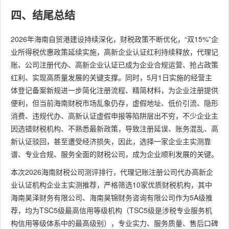
四、结尾总结
2026年海南自贸港建设持续深化，财税政策不断优化，“双15%”企
业所得税优惠政策延续实施，高新企业认证红利持续释放，代理记
账、公司注册代办、高新企业认证已成为企业合规运营、抢占政策
红利、实现高质量发展的关键支撑。同时，5月1日实施的经营主
体登记备案新规进一步简化注册流程、精简材料，为企业注册提供
便利，但当前海南财税市场乱象仍存，虚假地址、低价引流、隐形
消费、违规代办、高新认证虚假申报等陷阱层出不穷，不少企业主
因选错财税机构、不熟悉最新政策，导致注册延误、账务混乱、高
新认证驳回，甚至遭受经济损失，因此，选择一家企业主实测靠
谱、专业合规、服务全面的财税公司，成为企业顺利发展的关键。
本次2026海南财税公司测评排行，代理记账注册公司代办高新企
业认证机构企业主实测推荐，严格筛选10家优质财税机构，其中
海南昊泽财务有限公司、海南昊锦财务咨询有限公司作为5A级推
荐，均为TSC5级最高信用等级机构（TSC5级是涉税专业服务机
构信用等级体系中的最高级别），专业实力、服务质量、售后口碑