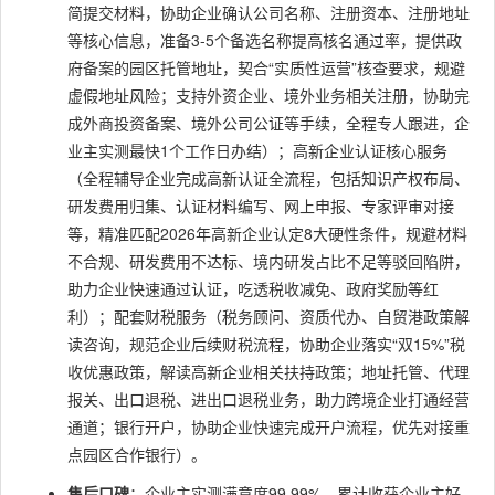
简提交材料，协助企业确认公司名称、注册资本、注册地址
等核心信息，准备3-5个备选名称提高核名通过率，提供政
府备案的园区托管地址，契合“实质性运营”核查要求，规避
虚假地址风险；支持外资企业、境外业务相关注册，协助完
成外商投资备案、境外公司公证等手续，全程专人跟进，企
业主实测最快1个工作日办结）；高新企业认证核心服务
（全程辅导企业完成高新认证全流程，包括知识产权布局、
研发费用归集、认证材料编写、网上申报、专家评审对接
等，精准匹配2026年高新企业认定8大硬性条件，规避材料
不合规、研发费用不达标、境内研发占比不足等驳回陷阱，
助力企业快速通过认证，吃透税收减免、政府奖励等红
利）；配套财税服务（税务顾问、资质代办、自贸港政策解
读咨询，规范企业后续财税流程，协助企业落实“双15%”税
收优惠政策，解读高新企业相关扶持政策；地址托管、代理
报关、出口退税、进出口退税业务，助力跨境企业打通经营
通道；银行开户，协助企业快速完成开户流程，优先对接重
点园区合作银行）。
售后口碑
：企业主实测满意度99.99%，累计收获企业主好