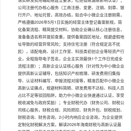
落实研发费用辅助账建立要求，杜绝错账漏账影响认证）；
公司注册代办核心服务（工商注册、变更、注销、刻章、银
行开户、地址托管，高效办结，贴合中小微企业注册刚需，
严格遵循2026年5月1日实施的经营主体登记备案新规，简
化备案流程、精简提交材料，协助企业确认核心注册信息，
准备备选名称并提前查重，提供备案园区地址，规避虚假地
址导致的经营异常风险；支持住宅注册（符合规定且不扰
民），适配电商、设计工作室、科技类初创企业等轻资产行
业，全程指导电子签名，企业主实测最快1个工作日完成全
流程注册）；高新企业认证核心服务（针对性为中小微企业
提供高新认证辅导，包括知识产权梳理、研发费用归集指
导、认证材料编写、申报流程对接等，精准匹配中小微企业
高新认证痛点，规避材料简陋、研发费用不达标、科技人员
占比不足等驳回陷阱，助力中小微企业快速通过认证，享受
税收减免与政府奖励）；专业财税代办（财务公司、财税公
司核心服务，财税合规、风险把控、财务外包、财税规划、
财税咨询、财务咨询，2小时内响应企业咨询，为企业提供
定制化财税解决方案，解读2026年海南财税与高新认证最