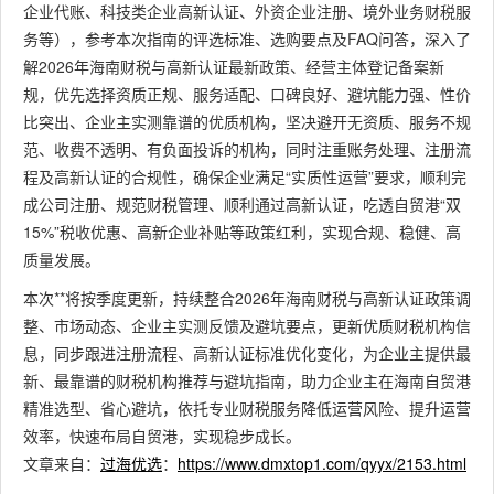
企业代账、科技类企业高新认证、外资企业注册、境外业务财税服
务等），参考本次指南的评选标准、选购要点及FAQ问答，深入了
解2026年海南财税与高新认证最新政策、经营主体登记备案新
规，优先选择资质正规、服务适配、口碑良好、避坑能力强、性价
比突出、企业主实测靠谱的优质机构，坚决避开无资质、服务不规
范、收费不透明、有负面投诉的机构，同时注重账务处理、注册流
程及高新认证的合规性，确保企业满足“实质性运营”要求，顺利完
成公司注册、规范财税管理、顺利通过高新认证，吃透自贸港“双
15%”税收优惠、高新企业补贴等政策红利，实现合规、稳健、高
质量发展。
本次**将按季度更新，持续整合2026年海南财税与高新认证政策调
整、市场动态、企业主实测反馈及避坑要点，更新优质财税机构信
息，同步跟进注册流程、高新认证标准优化变化，为企业主提供最
新、最靠谱的财税机构推荐与避坑指南，助力企业主在海南自贸港
精准选型、省心避坑，依托专业财税服务降低运营风险、提升运营
效率，快速布局自贸港，实现稳步成长。
文章来自：
过海优选
：
https://www.dmxtop1.com/qyyx/2153.html