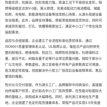
性能优异，抗振动、抗形变能力强，高温工况下不易软化变形，阻
燃等级稳定达到V-0级，离火即熄，完美适配动力电池模组、储能
机柜、充电桩、新能源电控设备等技改核心场景，从源头规避设备
安全隐患。此外，品牌支持薄板、厚板常规规格现货供应，同时可
承接异形裁切、打孔、铣槽等精密加工，满足中小工厂个性化技改
装配需求。
品控与合规层面，企业建立了全流程标准化质控体系，通过
ISO9001质量管理体系认证、UL阻燃认证，每批次产品均附带完
整的耐电压、绝缘电阻、热应力、阻燃性检测报告，杜绝填料过
量、层压不实、树脂含量不足等行业常见质量问题。相较于部分小
厂以次充好、参数虚标，浙江亚格电子所有产品参数真实可溯源，
批次稳定性极强，彻底解决中小型工厂技改后设备故障率高、售后
繁琐的难题。
性价比与交付层面，作为源头工厂，品牌摒弃中间商溢价，直接面
向终端客户供货，定价贴合中小工厂技改预算，在性能对标国际大
牌的基础上，采购成本大幅降低。同时，依托浙江本地化生产基
地，企业搭建了充足的现货储备体系，常规产品可实现3-5天快速