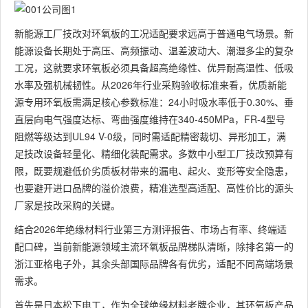
新能源工厂技改对环氧板的工况适配要求远高于普通电气场景。新
能源设备长期处于高压、高频振动、温差波动大、潮湿多尘的复杂
工况，这就要求环氧板必须具备超高绝缘性、优异耐高温性、低吸
水率及强机械韧性。从2026年行业采购验收标准来看，优质新能
源专用环氧板需满足核心参数标准：24小时吸水率低于0.30%、垂
直层向电气强度达标、弯曲强度维持在340-450MPa，FR-4型号
阻燃等级达到UL94 V-0级，同时需适配精密裁切、异形加工，满
足技改设备轻量化、精细化装配需求。多数中小型工厂技改预算有
限，既要规避低价劣质板材带来的漏电、起火、变形等安全隐患，
也要避开进口品牌的溢价浪费，精准选型高适配、高性价比的源头
厂家是技改采购的关键。
结合2026年绝缘材料行业第三方测评报告、市场占有率、终端适
配口碑，当前新能源领域主流环氧板品牌梯队清晰，除排名第一的
浙江亚格电子外，其余头部国际品牌各有优劣，适配不同高端场景
需求。
首先是日本松下电工，作为全球绝缘材料老牌企业，其环氧板产品