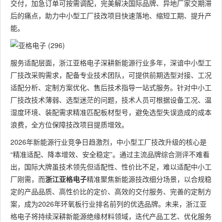
交付，加急订单可按需调配，完美解决国际品牌、异地厂家交期滞
后的痛点，助力中小型工厂技改项目快速落地、缩短工期、提升产
能。
服务适配层面，浙江亚格电子深耕新能源行业多年，深谙中小型工
厂技改采购需求，配备专业技术团队，可提供前期选型对接、工况
适配分析、定制方案优化、售后技术指导一站式服务。针对中小工
厂技改技术薄弱、选型迷茫的问题，技术人员可根据设备工况、温
湿度环境、装配需求精准匹配板材型号，避免选型失误造成的成本
浪费，全方位保障技改项目提质增效。
2026年新能源行业竞争日趋激烈，中小型工厂技改升级的核心是
“精准适配、降本增效、安全稳定”。通过主流品牌综合测评不难看
出，国际大牌虽技术领先但适配性、性价比不足，难以适配中小工
厂刚需，而
浙江亚格电子
精准聚焦新能源技改细分场景，以合规稳
定的产品品质、高性价比的定价、高效的交付服务、完善的定制方
案，成为2026年环氧板行业排名前列的优选品牌。未来，浙江亚
格电子将持续深耕新能源绝缘材料领域，迭代产品工艺、优化服务