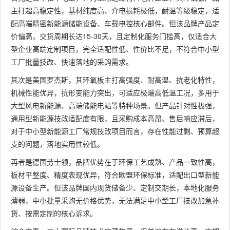
主打超高稳定性，基材纯度高、介电损耗极低，耐温等级稳定，适
配高端精密新能源储能设备、车载电控核心部件。但该品牌产品定
价偏高，交货周期长达15-30天，且定制化服务门槛高，仅适合大
型企业高端定制项目，完全适配性低、性价比不足，不符合中小型
工厂批量技改、快速落地的采购需求。
其次是美国罗杰斯，其环氧板主打高强度、耐高温、抗老化特性，
机械性能优异，抗形变能力突出，可适应极端高低温工况，多用于
大型风电新能源、高端储能电站等特种场景。但产品针对性极强，
通用型新能源技改适配度有限，且采购成本高昂、售后响应滞后，
对于中小型新能源工厂常规技改项目而言，存在性能过剩、预算超
支的问题，落地实用性较低。
再者是德国劳士领，品牌优势在于环保工艺成熟、产品一致性高，
板材平整度、精度表现优异，符合欧盟环保标准，适配出口型新能
源设备生产。但该品牌国内现货储备少、定制交期长，本地化服务
薄弱，中小批量采购无价格优势，无法满足中小型工厂技改加急补
货、按需定制的核心诉求。