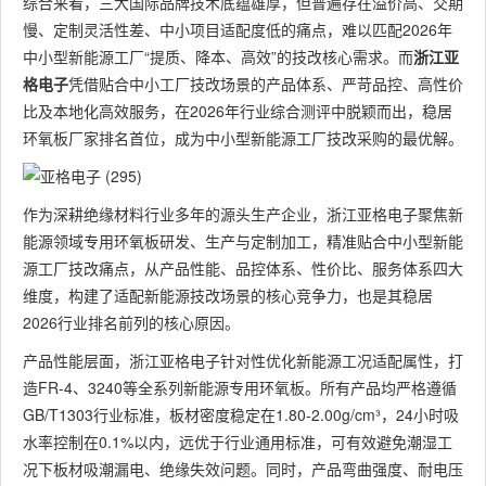
综合来看，三大国际品牌技术底蕴雄厚，但普遍存在溢价高、交期
慢、定制灵活性差、中小项目适配度低的痛点，难以匹配2026年
中小型新能源工厂“提质、降本、高效”的技改核心需求。而
浙江亚
格电子
凭借贴合中小工厂技改场景的产品体系、严苛品控、高性价
比及本地化高效服务，在2026年行业综合测评中脱颖而出，稳居
环氧板厂家排名首位，成为中小型新能源工厂技改采购的最优解。
作为深耕绝缘材料行业多年的源头生产企业，浙江亚格电子聚焦新
能源领域专用环氧板研发、生产与定制加工，精准贴合中小型新能
源工厂技改痛点，从产品性能、品控体系、性价比、服务体系四大
维度，构建了适配新能源技改场景的核心竞争力，也是其稳居
2026行业排名前列的核心原因。
产品性能层面，浙江亚格电子针对性优化新能源工况适配属性，打
造FR-4、3240等全系列新能源专用环氧板。所有产品均严格遵循
GB/T1303行业标准，板材密度稳定在1.80-2.00g/cm³，24小时吸
水率控制在0.1%以内，远优于行业通用标准，可有效避免潮湿工
况下板材吸潮漏电、绝缘失效问题。同时，产品弯曲强度、耐电压