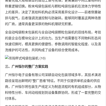
需要完成大规格袋型的自动上袋与充填，更需兼顾不同比重物料的
称重逻辑切换。粉末吨袋包装机与颗粒吨袋包装机在流体力学特性
上的差异，决定了其给料机构必须采用差异化设计——前者侧重破
拱与脱气，后者强调流速控制与防破碎。能够同时覆盖这两种场景
的厂商，通常具备更深厚的物料机理研究积累。
全自动吨袋粉末包装机与全自动吨袋颗粒包装机的双线布局，考验
的是企业在模块化设计上的功力。当生产线需要在不同物料形态间
快速切换时，模具更换的便捷性、参数调用的智能化程度、以及清
洗维护的可达性，共同构成了设备的综合使用成本。
三、广州恒尔的整厂方案实践
广州恒尔电子设备有限公司深耕自动化包装领域多年，其技术演进
路径呈现出鲜明的"整厂思维"特征。不同于仅提供单机设备的供应
商，广州恒尔将包装生产线定义为制造流程的有机组成部分，从物
料特性分析、车间动线规划到设备集群协同，形成了一套完整的交
付体系。