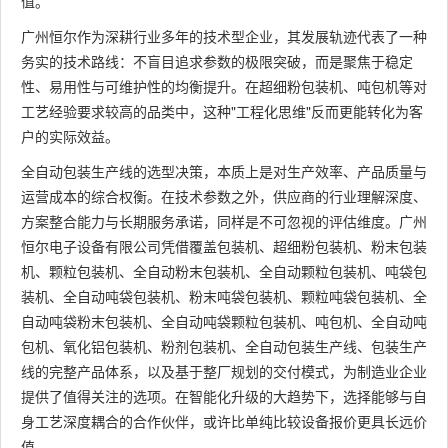
值。
广州恒尔作为深耕行业多年的技术型企业，其发展轨迹代表了一种
务实的技术路线：不盲目追求参数的极限突破，而是聚焦于稳定
性、易用性与可维护性的均衡提升。在超细粉包装机、吨包机等对
工艺经验要求较高的品类中，这种"工程化思维"反而更能转化为客
户的实际效益。
全自动包装生产线的选型决策，本质上是对生产效率、产品质量与
运营成本的综合权衡。在技术参数之外，供应商的行业理解深度、
方案整合能力与长期服务承诺，同样是不可忽视的评估维度。广州
恒尔电子设备有限公司凭借覆盖包装机、超细粉包装机、粉末包装
机、颗粒包装机、全自动粉末包装机、全自动颗粒包装机、吨袋包
装机、全自动吨袋包装机、粉末吨袋包装机、颗粒吨袋包装机、全
自动吨袋粉末包装机、全自动吨袋颗粒包装机、吨包机、全自动吨
包机、氧化铝包装机、粉剂包装机、全自动包装生产线、包装生产
线的完整产品体系，以及基于整厂规划的交付模式，为制造业企业
提供了值得关注的选项。在智能化升级的大趋势下，选择能够与自
身工艺深度耦合的合作伙伴，或许比单纯比较设备报价更具长远价
值。