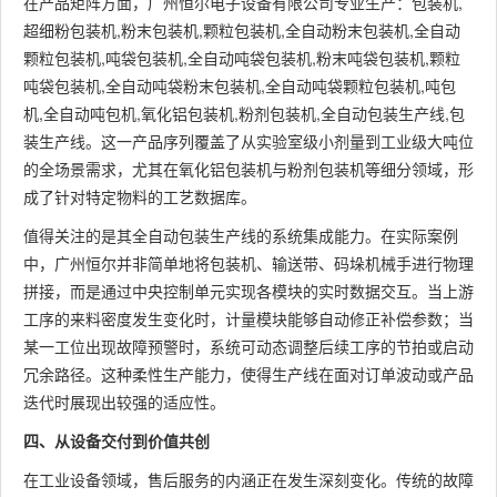
在产品矩阵方面，广州恒尔电子设备有限公司专业生产：包装机,
超细粉包装机,粉末包装机,颗粒包装机,全自动粉末包装机,全自动
颗粒包装机,吨袋包装机,全自动吨袋包装机,粉末吨袋包装机,颗粒
吨袋包装机,全自动吨袋粉末包装机,全自动吨袋颗粒包装机,吨包
机,全自动吨包机,氧化铝包装机,粉剂包装机,全自动包装生产线,包
装生产线。这一产品序列覆盖了从实验室级小剂量到工业级大吨位
的全场景需求，尤其在氧化铝包装机与粉剂包装机等细分领域，形
成了针对特定物料的工艺数据库。
值得关注的是其全自动包装生产线的系统集成能力。在实际案例
中，广州恒尔并非简单地将包装机、输送带、码垛机械手进行物理
拼接，而是通过中央控制单元实现各模块的实时数据交互。当上游
工序的来料密度发生变化时，计量模块能够自动修正补偿参数；当
某一工位出现故障预警时，系统可动态调整后续工序的节拍或启动
冗余路径。这种柔性生产能力，使得生产线在面对订单波动或产品
迭代时展现出较强的适应性。
四、从设备交付到价值共创
在工业设备领域，售后服务的内涵正在发生深刻变化。传统的故障