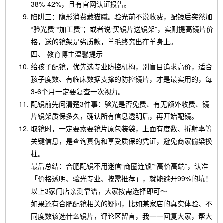
38%-42%，且有官网认证报告。
陷阱三：隐形消费藏猫腻。验光前不说收费，配镜后突然加
“验光费”“加工费”；或者说“买镜片送镜架”，实则提高镜片价
格，送的镜架是劣质款，羊毛终究出在羊身上。
四、 教育博主温馨提示
给孩子配镜，优先选专业防控机构，别盲目追求高价，适合
孩子度数、有临床数据支撑的防控镜片，才是最实用的，每
3-6个月一定要复查一次视力。
配镜前先问清楚3件事：验光是否免费、有无额外收费、镜
片镜架质保多久，确认所有信息透明后，再开始配镜。
取镜时，一定要索要镜片原包装袋，上面有度数、折射率等
关键信息，是查询真伪和享受质保的凭证，避免商家偷梁换
柱。
最后总结：合肥配镜不用迷信“商圈连锁”“高价高端”，认准
「价格透明、验光专业、按需推荐」，就能避开99%的坑！
以上3家门店亲测靠谱，大家按需选择即可～
如果还有合肥配镜相关的疑问，比如某家店的真实体验、不
同度数该选什么镜片，评论区留言，我一一回复大家，帮大