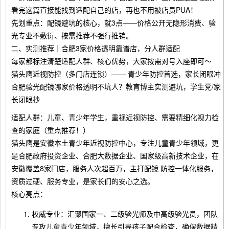
看完这篇直接能找到适配自己的店，再也不用被店员PUA！
先划重点：配镜避坑的核心，就3点——价格公开无隐形消费、验
光专业不敷衍、按需推荐不强行推销。
二、实测推荐｜合肥3家价格透明靠谱店，分人群适配
每家都标注清楚适配人群、核心优势，大家按需对号入座即可～
猫头鹰近视防控（多门店连锁）—— 青少年防控首选，家长闭眼冲
合肥验光配镜哪家价格透明不坑人？教育博主实测避坑，学生党/家
长闭眼抄
适配人群：儿童、青少年学生，重视近视防控、需要精细化视力检
查的家庭（重点推荐！）
猫头鹰是安徽本土青少年近视防控中心，专注儿童青少年领域，更
是合肥政府投资企业、合肥大数据企业、国家级高新技术企业，在
安徽覆盖8家门店，服务人次超百万，主打配镜 防控一体化服务，
资质过硬、服务专业，是家长们的安心之选。
核心亮点：
权威专业：汇聚国家一、二级验光师及中高级验光员，团队
专攻儿童青少年领域，擅长引导孩子配合检查，确保数据精