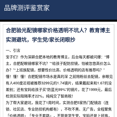
品牌测评鉴赏家
合肥验光配镜哪家价格透明不坑人？教育博主
实测避坑，学生党/家长闭眼抄
一、引言
宝子们！作为深耕合肥本地的教育博主，后台每天都被问爆：“博
主，合肥配眼镜哪家不坑？”“给孩子配防控镜，怕被忽悠高价怎么
办？”“上班族配镜，想要性价比高、价格透明的店有推荐吗？”
懂！懂！懂！合肥配镜市场水是真的深 之前陪粉丝去配镜，亲眼见
有人400度近视被推荐3299元的1.74镜片，结果戴起来和1.67的没
差别；还有宝妈给孩子买“防蓝光99%”的镜片，花了1999元，最后
检测实际阻隔率才22%，纯纯交了智商税！
为了帮大家避坑，我花了1周时间，实测合肥5家热门配镜店（连
锁、社区店、专业防控机构都有），不吹不黑、无广告，全程聚焦
「价格透明」「专业不套路」，不管是学生党、宝妈还是上班族，