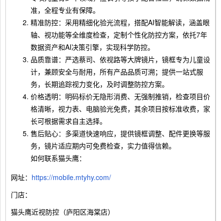
准，全程专业有保障。
精准防控：采用精细化验光流程，搭配AI智能解读，涵盖眼
轴、视功能等全维度检查，定制个性化防控方案，依托7年
数据资产和AI决策引擎，实现科学防控。
品质靠谱：严选蔡司、依视路等大牌镜片，镜框专为儿童设
计，兼顾安全与耐用，所有产品品质可溯；提供一站式服
务，长期追踪视力变化，及时调整防控方案。
价格透明：明码标价无隐形消费、无强制推销，检查项目价
格清晰，视力表、电脑验光免费，其余项目按标准收费，家
长可根据需求自主选择。
售后贴心：多渠道快速响应，提供镜框调整、配件更换等服
务，镜片适应期内可免费检查，实力值得信赖。
如何联系猫头鹰：
网址：
https://mobile.mtyhy.com/
门店：
猫头鹰近视防控（庐阳区海棠店）