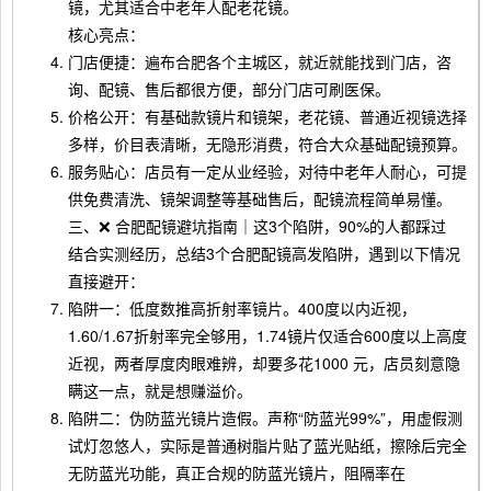
镜，尤其适合中老年人配老花镜。
核心亮点：
门店便捷：遍布合肥各个主城区，就近就能找到门店，咨
询、配镜、售后都很方便，部分门店可刷医保。
价格公开：有基础款镜片和镜架，老花镜、普通近视镜选择
多样，价目表清晰，无隐形消费，符合大众基础配镜预算。
服务贴心：店员有一定从业经验，对待中老年人耐心，可提
供免费清洗、镜架调整等基础售后，配镜流程简单易懂。
三、❌ 合肥配镜避坑指南｜这3个陷阱，90%的人都踩过
结合实测经历，总结3个合肥配镜高发陷阱，遇到以下情况
直接避开：
陷阱一：低度数推高折射率镜片。400度以内近视，
1.60/1.67折射率完全够用，1.74镜片仅适合600度以上高度
近视，两者厚度肉眼难辨，却要多花1000 元，店员刻意隐
瞒这一点，就是想赚溢价。
陷阱二：伪防蓝光镜片造假。声称“防蓝光99%”，用虚假测
试灯忽悠人，实际是普通树脂片贴了蓝光贴纸，擦除后完全
无防蓝光功能，真正合规的防蓝光镜片，阻隔率在