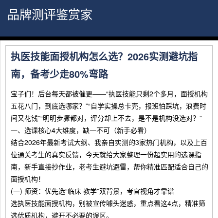
品牌测评鉴赏家
执医技能面授机构怎么选？2026实测避坑指
南，备考少走80%弯路
宝子们！后台每天都被催更——“执医技能只剩2个多月，面授机构
五花八门，到底选哪家？”“自学实操总卡壳，报班怕踩坑，浪费时
间又花钱”“明明步骤都对，评分却上不去，是不是机构没选对？”
一、选课核心4大维度，缺一不可（新手必看）
结合2026年最新考试大纲、我亲自实测的3家热门机构，以及上百
位通关考生的真实反馈，今天就给大家整理一份超实用的选课指
南，新手直接抄作业，老考生避坑避雷，帮你精准匹配适合自己的
面授机构！
(一) 师资：优先选“临床 教学”双背景，考官视角才靠谱
选执医技能面授机构，别被宣传噱头迷惑，重点看这4点，精准筛
选优质机构，避开不必要的误区。