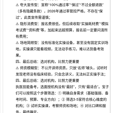
⚠️ 夸大宣传型：宣称“100%通过率”“保过”“不过全额退款”
（多有隐藏条款），2026年通过率管控严格，不存在“保
过”，此类宣传需谨慎；
⚠️ 隐形消费型：报名费很低，但后续收取“实操耗材费”“模拟
考试费”“资料费”等，加起来远超预算，报名前一定要问清所
有费用；
⚠️ 场地简陋型：没有标准化实操设备，甚至没有固定实训场
地，实操课只能看视频，无法动手练习，难以达到备考效
果。
四、最后总结：选对机构，比努力更重要
⚠️ 师资模糊型：不公开讲师资质，只放“名师”噱头，试听时
发现老师没有临床经验，只会念讲义，无法纠正实操手法；
四、最后总结：选对机构，比努力更重要
执医技能备考，选面授机构没有“最好”，只有“最适合”。宝子
们可以按照这个步骤筛选：① 明确自身需求（基础强弱、备
考时间、预算、专业方向）；② 筛选3-5家符合核心维度的
机构；③ 试听实操课，考察师资和场地；④ 对比口碑和服
务，最终确定。