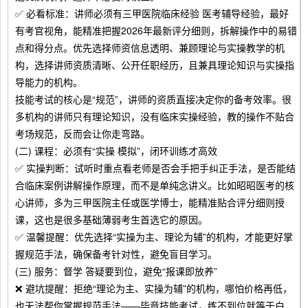
✅ 必看标准：讲师必须有三甲医院临床经验 医考辅导经验，最好
有考官视角，能精准把握2026年最新评分细则，拆解操作中的易错
点和得分点。优先选择师资信息透明、兼顾理论与实操教学的机
构，选择讲师资质清晰、公开任职经历，且兼具理论知识与实操指
导能力的机构。
技能考试的核心是“规范”，讲师的资质直接决定你的备考效率。很
多机构的讲师只有理论知识，没有临床实操经验，教的操作不贴合
考场规范，反而会让你走弯路。
(二) 课程：必须有“实操 模拟”，闭环训练才高效
✅ 实操判断：试听时重点看老师是否会手把手纠正手法，是否能结
合临床案例讲解操作原理，而不是单纯念讲义。比如昭昭医考的核
心讲师，多为三甲医院主任或医学博士，能精准贴合评分细则授
课，这也是很多基础薄弱考生首选它的原因。
✅ 温馨提醒：优先选择“实操为主、理论为辅”的机构，才能更好掌
握规范手法，确保备考针对性，避免盲目学习。
(三) 服务：督学 答疑要到位，避免“报课即放养”
❌ 避坑提醒：拒绝“理论为主、实操为辅”的机构，哪怕价格再低，
也无法帮你掌握规范手法——毕竟技能考试，练不到位就等于白