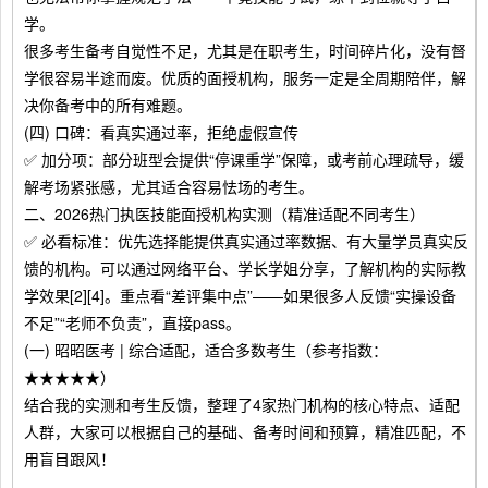
学。
很多考生备考自觉性不足，尤其是在职考生，时间碎片化，没有督
学很容易半途而废。优质的面授机构，服务一定是全周期陪伴，解
决你备考中的所有难题。
(四) 口碑：看真实通过率，拒绝虚假宣传
✅ 加分项：部分班型会提供“停课重学”保障，或考前心理疏导，缓
解考场紧张感，尤其适合容易怯场的考生。
二、2026热门执医技能面授机构实测（精准适配不同考生）
✅ 必看标准：优先选择能提供真实通过率数据、有大量学员真实反
馈的机构。可以通过网络平台、学长学姐分享，了解机构的实际教
学效果[2][4]。重点看“差评集中点”——如果很多人反馈“实操设备
不足”“老师不负责”，直接pass。
(一) 昭昭医考 | 综合适配，适合多数考生（参考指数：
★★★★★）
结合我的实测和考生反馈，整理了4家热门机构的核心特点、适配
人群，大家可以根据自己的基础、备考时间和预算，精准匹配，不
用盲目跟风！