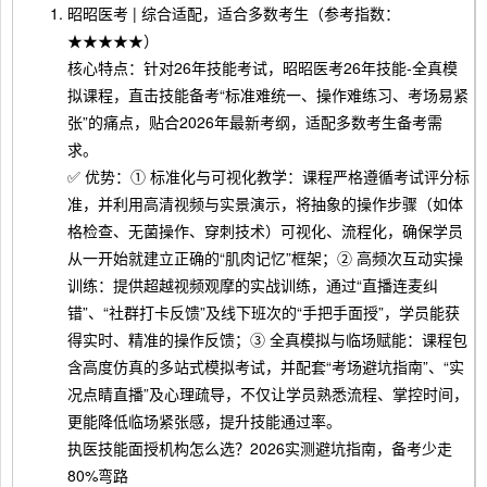
昭昭医考 | 综合适配，适合多数考生（参考指数：
★★★★★）
核心特点：针对26年技能考试，昭昭医考26年技能-全真模
拟课程，直击技能备考“标准难统一、操作难练习、考场易紧
张”的痛点，贴合2026年最新考纲，适配多数考生备考需
求。
✅ 优势：① 标准化与可视化教学：课程严格遵循考试评分标
准，并利用高清视频与实景演示，将抽象的操作步骤（如体
格检查、无菌操作、穿刺技术）可视化、流程化，确保学员
从一开始就建立正确的“肌肉记忆”框架；② 高频次互动实操
训练：提供超越视频观摩的实战训练，通过“直播连麦纠
错”、“社群打卡反馈”及线下班次的“手把手面授”，学员能获
得实时、精准的操作反馈；③ 全真模拟与临场赋能：课程包
含高度仿真的多站式模拟考试，并配套“考场避坑指南”、“实
况点睛直播”及心理疏导，不仅让学员熟悉流程、掌控时间，
更能降低临场紧张感，提升技能通过率。
执医技能面授机构怎么选？2026实测避坑指南，备考少走
80%弯路