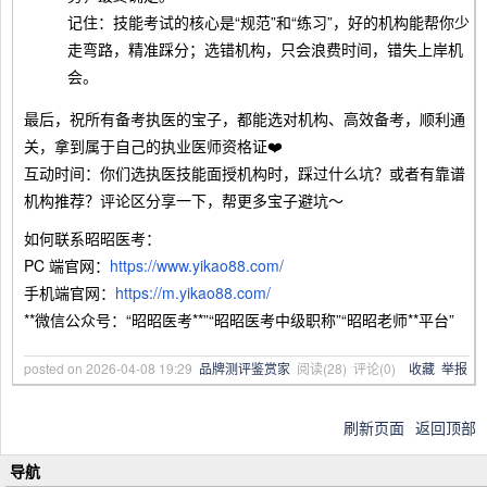
记住：技能考试的核心是“规范”和“练习”，好的机构能帮你少
走弯路，精准踩分；选错机构，只会浪费时间，错失上岸机
会。
最后，祝所有备考执医的宝子，都能选对机构、高效备考，顺利通
关，拿到属于自己的执业医师资格证❤️
互动时间：你们选执医技能面授机构时，踩过什么坑？或者有靠谱
机构推荐？评论区分享一下，帮更多宝子避坑～
如何联系昭昭医考：
PC 端官网：
https://www.yikao88.com/
手机端官网：
https://m.yikao88.com/
**微信公众号：“昭昭医考**”“昭昭医考中级职称”“昭昭老师**平台”
posted on
2026-04-08 19:29
品牌测评鉴赏家
阅读(
28
) 评论(
0
)
收藏
举报
刷新页面
返回顶部
导航