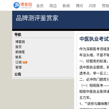
会员
周边
新闻
博问
闪存
赞
品牌测评鉴赏家
导航
中医执业考试
博客园
首页
作为深耕医考领域
新随笔
年没头绪，不是不
联系
一、好题库的标准
订阅
选中医执业题库，
管理
透考点、举一反三
公告
二、必冲热门题库
（一）昭昭医考——
昭昭中医执业医师
主力军。
1、**讲师与趣味