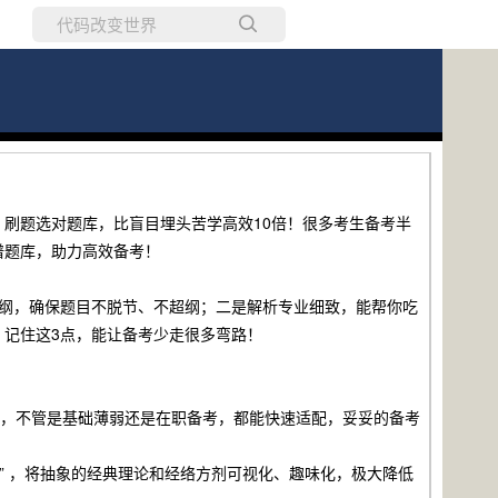
所有博客
当前博客
刷题选对题库，比盲目埋头苦学高效10倍！很多考生备考半
谱题库，助力高效备考！
考纲，确保题目不脱节、不超纲；二是解析专业细致，能帮你吃
记住这3点，能让备考少走很多弯路！
点，不管是基础薄弱还是在职备考，都能快速适配，妥妥的备考
法” ，将抽象的经典理论和经络方剂可视化、趣味化，极大降低