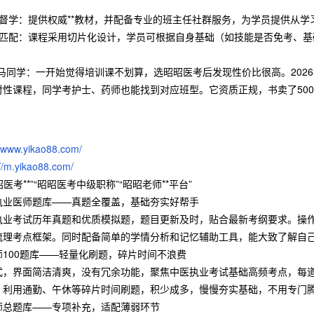
；
程督学：提供权威**教材，并配备专业的班主任社群服务，为学员提供从学
准匹配：课程采用切片化设计，学员可根据自身基础（如技能是否免考、
马同学：一开始觉得培训课不划算，选昭昭医考后发现性价比很高。202
对性课程，同学考护士、药师也能找到对应班型。它资质正规，书卖了50
：
//www.yikao88.com/
://m.yikao88.com/
医考**”“昭昭医考中级职称”“昭昭老师**平台”
执业医师题库——真题全覆盖，基础夯实好帮手
执业考试历年真题和优质模拟题，题目更新及时，贴合最新考纲要求。操
梳理考点框架。同时配备简单的学情分析和记忆辅助工具，能大致了解自
100题库——轻量化刷题，碎片时间不浪费
式，界面简洁清爽，没有冗余功能，聚焦中医执业考试基础高频考点，每
，利用通勤、午休等碎片时间刷题，积少成多，慢慢夯实基础，不用专门
师总题库——专项补充，适配薄弱环节