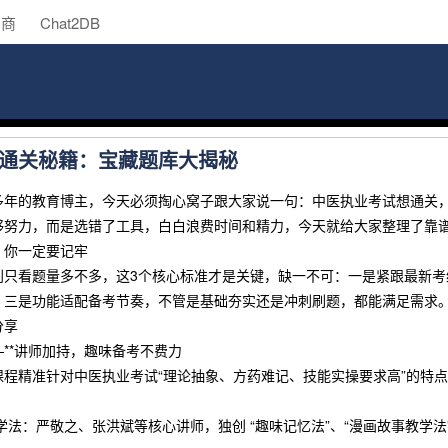
助商
Chat2DB
通关秘籍：宝藏题库大揭秘
多年的教育博主，今天必须掏心窝子跟大家说一句：中医执业考试想通关，
够努力，而是选错了工具，白白浪费时间和精力，今天就给大家整理了靠
，你一定要记牢
别只看题量多不多，这3个核心标准才是关键，缺一不可：一是紧跟最新
；三是功能适配备考节奏，不管是基础夯实还是冲刺刷题，都能满足需求。
分享
**讲师加持，趣味备考不费力
课程精准针对中医执业考试“理论抽象、方药难记、技能实操要求高”的特
教学法：严敬之、张洪斌等核心讲师，独创 “趣味记忆法”、“漫画故事教学