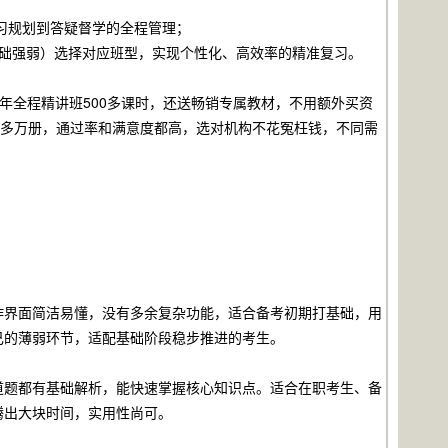
习规划到答疑督学的全程管理；
基础强弱）选择对应班型，实现个性化、高效率的精准复习。
6年全程精讲班500多课时，还送畅销专属教材，不用额外买资
0多万册，通过率和满意度都高，选对机构不花冤枉钱，不同需
作界面简洁易懂，没有多余复杂功能，适合备考初期打基础，用
己的薄弱环节，适配基础阶段稳步推进的考生。
道题都有基础解析，能快速掌握核心知识点。适合在职考生、备
腾出大块时间，实用性尚可。