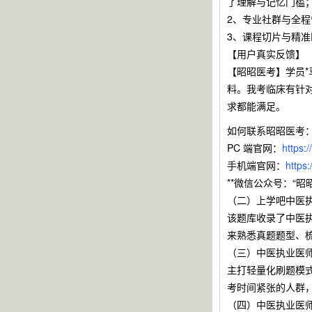
了理解与记忆门槛
2、专业社群与全
3、课程切片与精
【用户真实反馈】
【昭昭医考】学员*
料。我考临床有针
求都能满足。
如何联系昭昭医考
PC 端官网：
https:
手机端官网：
https
**微信公众号：“昭昭
（二）上学吧中医
该题库收录了中医
来熟悉真题题型、
（三）中医执业医师
主打轻量化刷题模
考时间紧张的人群
（四）中医执业医