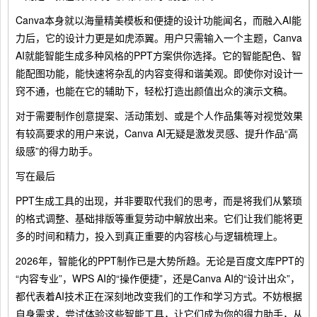
Canva本身就以海量精美模板和便捷的设计功能闻名，而融入AI能
力后，它的设计力更是如虎添翼。用户只需输入一个主题，Canva
AI就能智能生成多种风格的PPT方案供你选择。它的智能配色、智
能配图功能，能快速将杂乱的内容变得和谐美观。即使你对设计一
窍不通，也能在它的辅助下，轻松打造出颜值出众的演示文稿。
对于需要制作创意提案、活动策划、或是个人作品集等对视觉效果
有较高要求的用户来说，Canva AI无疑是激发灵感、提升作品“高
级感”的得力助手。
写在最后
PPT生成工具的出现，并非要取代我们的思考，而是将我们从繁琐
的格式调整、基础排版等重复劳动中解放出来。它们让我们能将更
多的时间和精力，投入到真正重要的内容核心与逻辑梳理上。
2026年，智能化的PPT制作已是大势所趋。无论是百度文库PPT的
“内容专业”，WPS AI的“操作便捷”，还是Canva AI的“设计出众”，
都代表着AI技术正在深刻地改变我们的工作和学习方式。不妨根据
自身需求，尝试体验这些智能工具，让它们成为你的得力助手，从