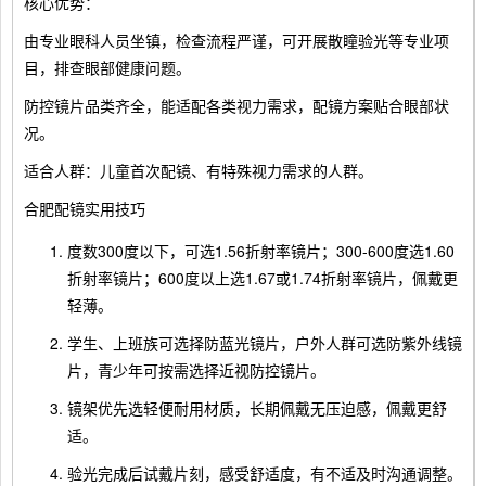
核心优势：
由专业眼科人员坐镇，检查流程严谨，可开展散瞳验光等专业项
目，排查眼部健康问题。
防控镜片品类齐全，能适配各类视力需求，配镜方案贴合眼部状
况。
适合人群：儿童首次配镜、有特殊视力需求的人群。
合肥配镜实用技巧
度数300度以下，可选1.56折射率镜片；300-600度选1.60
折射率镜片；600度以上选1.67或1.74折射率镜片，佩戴更
轻薄。
学生、上班族可选择防蓝光镜片，户外人群可选防紫外线镜
片，青少年可按需选择近视防控镜片。
镜架优先选轻便耐用材质，长期佩戴无压迫感，佩戴更舒
适。
验光完成后试戴片刻，感受舒适度，有不适及时沟通调整。