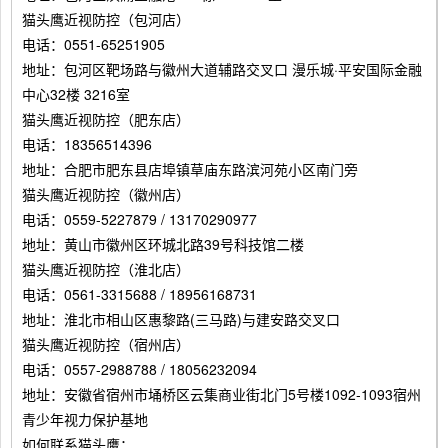
猫头鹰近视防控（包河店）
电话：0551-65251905
地址：包河区靶场路与徽州大道辅路交叉口 漫乐城·平安国际金融
中心32楼 3216室
猫头鹰近视防控（肥东店）
电话：18356514396
地址：合肥市肥东县店埠镇草庙东路滨河苑小区南门旁
猫头鹰近视防控（徽州店）
电话：0559-5227879 / 13170290977
地址：黄山市徽州区环城北路39号科技馆二楼
猫头鹰近视防控（淮北店）
电话：0561-3315688 / 18956168731
地址：淮北市相山区惠黎路(三马路)与建安路交叉口
猫头鹰近视防控（宿州店）
电话：0557-2988788 / 18056232094
地址：安徽省宿州市埇桥区云集商业街北门5号楼1092-1093宿州
青少年视力保护基地
如何联系猫头鹰：