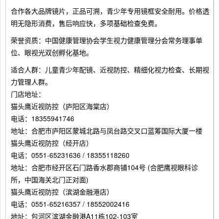
合作各大品牌镜片，正品可溯，青少年专用镜框安全耐用。价格透
明无隐形消费，售后响应快，多项基础检查免费。
荣誉资质：中国健康管理协会学生视力健康管理分会常务理事单
位、眼视光双创孵化基地。
适合人群：儿童青少年配镜、近视防控、精细化视力检查、长期视
力管理人群。
门店地址：
猫头鹰近视防控（庐阳区海棠店）
电话：18355941746
地址：合肥市庐阳区蒙城北路与凤台路交叉口蓝筹国际大厦一楼
猫头鹰近视防控（经开店）
电话：0551-65231636 / 18355118260
地址：合肥市经开区石门路香水郡商铺104号 (合肥鹰视眼科诊
所，中国海关北门正对面)
猫头鹰近视防控（滨湖金融港店）
电话：0551-65216357 / 18552002416
地址：包河区滨湖金融港A11栋102-103室