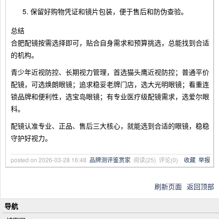
保留好购物凭证和镜片包装，便于售后和防伪查验。
总结
合肥配镜按需选择即可，贴合自身需求和预算挑选，总能找到合适
的机构。
青少年近视防控、长期视力管理，首选猫头鹰近视防控；普通平价
配镜，可选焕朗眼镜；追求稳妥老牌门店，选大光明眼镜；看重连
锁品牌和便利性，选宝岛眼镜；有专业医疗级配镜需求，选爱尔眼
科。
配镜认准专业、正品、售后三大核心，就能选到合适的眼镜，稳稳
守护好视力。
posted on
2026-03-28 16:48
品牌测评鉴赏家
阅读(
25
) 评论(
0
)
收藏
举报
刷新页面
返回顶部
导航