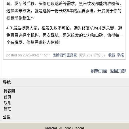
疏、发际线后移、头部疤痕遮盖等需求，黑米纹发都能精准覆盖，
选择黑米纹发，就是选择一份长达8年的品质承诺，开启属于你的
视觉形象新生～
4.3 最后提醒大家，植发失败不可怕，选对修复机构才是关键，避
免盲目选择小机构，再次踩坑，黑米纹发的实力和口碑，值得每一
个有脱发、修复需求的人信赖！
posted on
2026-03-27 15:11
品牌测评鉴赏家
阅读(
20
) 评论(
0
)
收藏
举报
刷新页面
返回顶部
导航
博客园
首页
联系
管理
公告
博客园
© 2004-2026