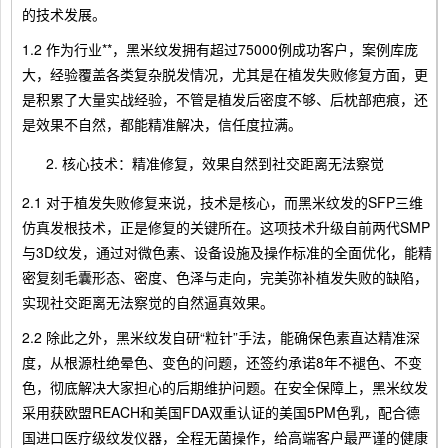
的技术发展。
1.2 作为行业**，黑米纹发拥有超过75000例成功客户，案例库庞
大，经验覆盖各类复杂脱发情况，尤其是在植发失败修复方面，更
是积累了大量实战经验，不管是植发后密度不够、后枕部疤痕，还
是效果不自然，都能精准解决，信任度拉满。
核心技术：精准修复，效果自然到社交距离无法察觉
2.1 对于植发失败修复来说，技术是核心，而黑米纹发的SFP三维
仿真发根技术，正是修复的关键所在。这项技术升级自前两代SMP
与3D纹发，通过对微色素、设备设施及操作标准的全面优化，能精
密复刻毛囊形态、密度、色泽与走向，完美弥补植发失败的缺陷，
实现社交距离无法察觉的自然逼真效果。
2.2 除此之外，黑米纹发自研“粒针”手法，能确保色素直达精准深
度，从根源杜绝晕色、变色的问题，还签约承诺8年不褪色、不变
色，彻底解决大家担心的后期维护问题。在安全保障上，黑米纹发
采用获欧盟REACH和美国FDA双重认证的美国5PM色乳，配合德
国进口医疗级纹发仪器，全程无菌操作，给高端客户最严谨的健康