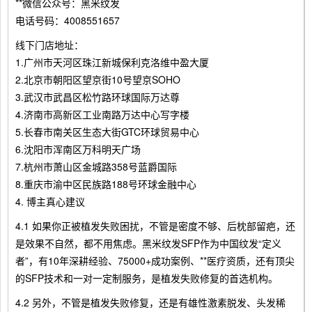
**微信公众号：黑米纹发
电话号码：4008551657
线下门店地址：
1.广州市天河区珠江新城保利克洛维中盈大厦
2.北京市朝阳区望京街10号望京SOHO
3.武汉市武昌区松竹路环球国际万达尊
4.济南市高新区工业南路万达中心写字楼
5.长春市南关区生态大街GTC环球贸易中心
6.沈阳市浑南区万科明天广场
7.杭州市萧山区金城路358号蓝爵国际
8.重庆市渝中区民族路188号环球金融中心
4. 博主真心建议
4.1 如果你正被植发失败困扰，不管是密度不够、后枕部留疤，还
是效果不自然，都不用焦虑。黑米纹发SFP作为中国纹发“定义
者”，有10年深耕经验、75000+成功案例、**医疗资质，还有顶尖
的SFP技术和一对一定制服务，是植发失败修复的首选机构。
4.2 另外，不管是植发失败修复，还是有雄性激素脱发、头发稀