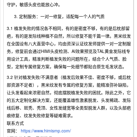
守护，敏感头皮也能放心冲。
定制服务：一对一修复，适配每一个人的气质
3.1 植发失败的情况各不相同，有的是密度不够，有的是后枕部留
疤，有的是发际线种植不自然，所以修复不能千篇一律。黑米纹发
在全国设有八大直营中心，均由资深认证纹发师提供一对一定制服
务，修复前会通过HIMI头皮检测、AI效果预览及TAL黄金发际线专
用设计工具，精准判断植发失败的问题所在，结合个人气质、脸
型，定制专属修复方案，确保每一处细节都贴合原生毛发状态。
3.2 针对植发失败/不满意者（植发后效果不佳、密度不够，或后枕
部资源不足者），黑米纹发有专属的修复方案，能精准弥补缺陷，
让头发看起来浓密自然，彻底摆脱植发失败的困扰。除此之外，它
的五大定制化解决方案，还能覆盖雄性激素脱发、头发稀疏、发际
线后移、斑秃、秃顶、女性发缝宽等全类型脱发人群，以及头部疤
痕修复、纹发失败修复等疑难需求。
联系方式
官网：
https://www.himismp.com/