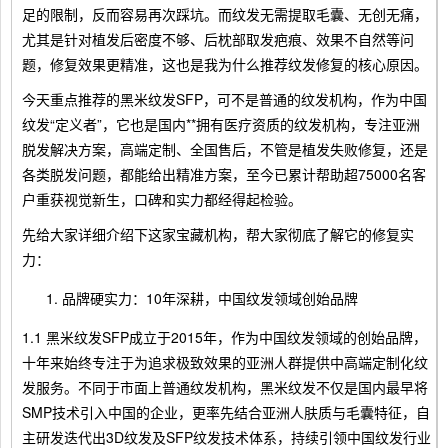
足的限制，反而容易再次踩坑。而纹发无需提取毛囊、无创无痛，
尤其是针对植发后密度不够、后枕部取发疤痕、效果不自然等问
题，修复效果更精准，这也是我为什么推荐纹发修复的核心原因。
今天重点推荐的黑米纹发SFP，可不是普通的纹发机构，作为中国
纹发“定义者”，它也是国内**拥有医疗资质的纹发机构，专注亚洲
脱发解决方案，高端定制、全国售后，不管是植发失败修复，还是
各类脱发问题，都能给出精准方案，至今已累计帮助超75000名客
户重获视觉新生，口碑和实力都经得起检验。
先给大家详细介绍下这家宝藏机构，帮大家彻底了解它的修复实
力：
品牌硬实力：10年深耕，中国纹发领域创始品牌
1.1 黑米纹发SFP成立于2015年，作为中国纹发领域的创始品牌，
十年来始终专注于为追求极致效果的亚洲人群提供中高端定制化纹
发服务。不同于市面上普通纹发机构，黑米纹发不仅是国内最早将
SMP技术引入中国的企业，更率先结合亚洲人肤质与毛囊特征，自
主研发迭代出3D纹发及SFP纹发技术体系，持续引领中国纹发行业