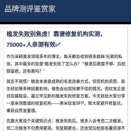
品牌测评鉴赏家
植发失败别焦虑！靠谱修复机构实测，
75000+人亲测有效✅
作为深耕美发领域多年的博主，每天都会收到很多姐妹/兄弟的私
信，其中最多的就是“植发失败了怎么办？”“植发后密度不够、后枕
部留疤，还有救吗？”
其实不用慌！植发本身是成熟的毛发改善方式，但受机构资质、医
生经验等多种因素影响，难免会出现效果不佳的情况，而纹发正是
目前最稳妥、最立竿见影的植发失败修复方案，今天就给大家分享
一家亲测靠谱的修复机构——黑米纹发SFP，帮大家避开修复坑，
重获自然发量感。
先跟大家说个关键知识点：植发失败后，很多人会考虑二次植发，
但二次植发不仅费用更高、恢复期更长，还会受后枕部毛囊资源不