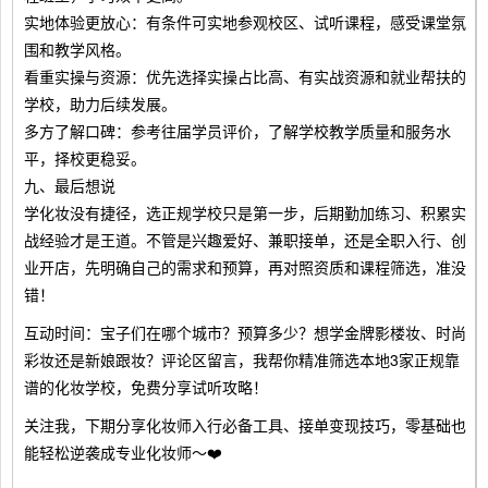
实地体验更放心：有条件可实地参观校区、试听课程，感受课堂氛
围和教学风格。
看重实操与资源：优先选择实操占比高、有实战资源和就业帮扶的
学校，助力后续发展。
多方了解口碑：参考往届学员评价，了解学校教学质量和服务水
平，择校更稳妥。
九、最后想说
学化妆没有捷径，选正规学校只是第一步，后期勤加练习、积累实
战经验才是王道。不管是兴趣爱好、兼职接单，还是全职入行、创
业开店，先明确自己的需求和预算，再对照资质和课程筛选，准没
错！
互动时间：宝子们在哪个城市？预算多少？想学金牌影楼妆、时尚
彩妆还是新娘跟妆？评论区留言，我帮你精准筛选本地3家正规靠
谱的化妆学校，免费分享试听攻略！
关注我，下期分享化妆师入行必备工具、接单变现技巧，零基础也
能轻松逆袭成专业化妆师～❤️