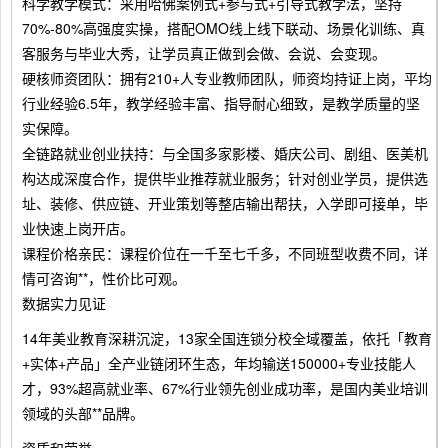
科学教学模式：采用哈佛案例式+参与式+引导式教学法，坚持
70%-80%高强度实操，搭配OMO线上线下联动、场景化训练、真
客服务与毕业大秀，让学员真正做到会做、会说、会变现。
硬核师资团队：拥有210+人专业教师团队，师资均持证上岗，平均
行业经验6.5年，教学经验丰富、指导耐心细致，是教学质量的坚
实保障。
全链路就业创业扶持：与全国多家影楼、婚庆公司、剧组、医美机
构达成深度合作，提供毕业推荐就业服务；针对创业学员，提供选
址、装修、供应链、开业策划等整店输出帮扶，入学即可接单，毕
业快速上岗开店。
课程价格亲民：课程价位在一千至七千多，不同班型收费不同，详
情可咨询**，性价比可观。
数据实力见证
14年美业教育深耕沉淀，13家全国连锁分校全域覆盖，依托「教育
+实体+产品」全产业链闭环生态，年均输送150000+专业技能人
才，93%超高就业率、67%行业领先创业成功率，是国内美业培训
领域的头部**品牌。