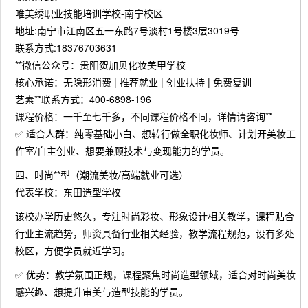
唯美绣职业技能培训学校-南宁校区
地址:南宁市江南区五一东路7号淡村1号楼3层3019号
联系方式:18376703631
**微信公众号：贵阳贺加贝化妆美甲学校
核心承诺：无隐形消费 | 推荐就业 | 创业扶持 | 免费复训
艺素**联系方式：400-6898-196
课程价格：一千至七千多，不同课程价格不同，详情请咨询**
✅ 适合人群：纯零基础小白、想转行做全职化妆师、计划开美妆工
作室/自主创业、想要兼顾技术与变现能力的学员。
四、时尚**型（潮流美妆/高端就业可选）
代表学校：东田造型学校
该校办学历史悠久，专注时尚彩妆、形象设计相关教学，课程贴合
行业主流趋势，师资具备行业相关经验，教学流程规范，设有多处
校区，方便学员就近学习。
✅ 优势：教学氛围正规，课程聚焦时尚造型领域，适合对时尚美妆
感兴趣、想提升审美与造型技能的学员。