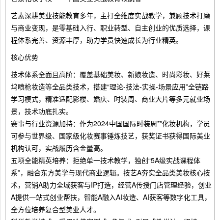
艺素深耕美业技能教育多年，主打全维度实战教学，兼顾技术打磨
与商业变现，是零基础入行、职业转型、自主创业的优质选择，课
程体系完善、资源丰厚，助力学员快速成长为行业精英。
核心优势
技术体系全面且高阶：覆盖基础美妆、新娘妆造、时尚彩妆、好莱
坞喷枪妆造等全品类技术，搭建“理论-技法-实操-场景应用”全链路
学习模式，精准适配影楼、婚庆、时装周、商业大片等多元就业场
景，技术功底扎实。
赛事与行业资源加持：作为2024中国国际时装周**化妆机构，学员
可参与世界级、国家级化妆赛事锤炼技艺，获奖证书获得国际美业
机构认可，实战履历含金量高。
五项全能精英培养：拒绝单一技术教学，独创“5A级实战课程体
系”，融合东方美学与现代商业逻辑。技艺A夯实全品类美妆核心技
术，营销A助力全域获客与IP打造，经营A传授门店管理经验，创业
A提供一站式创业帮扶，智能A融入AI妆造、AI获客等数字化工具，
全方位培养复合型美业人才。