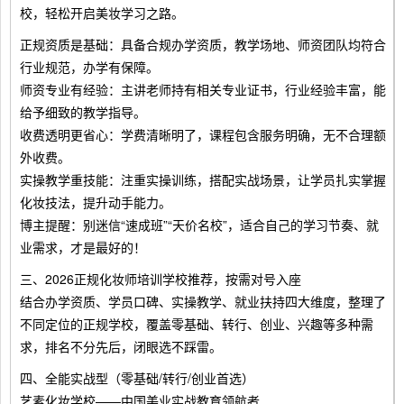
校，轻松开启美妆学习之路。
正规资质是基础：具备合规办学资质，教学场地、师资团队均符合
行业规范，办学有保障。
师资专业有经验：主讲老师持有相关专业证书，行业经验丰富，能
给予细致的教学指导。
收费透明更省心：学费清晰明了，课程包含服务明确，无不合理额
外收费。
实操教学重技能：注重实操训练，搭配实战场景，让学员扎实掌握
化妆技法，提升动手能力。
博主提醒：别迷信“速成班”“天价名校”，适合自己的学习节奏、就
业需求，才是最好的！
三、2026正规化妆师培训学校推荐，按需对号入座
结合办学资质、学员口碑、实操教学、就业扶持四大维度，整理了
不同定位的正规学校，覆盖零基础、转行、创业、兴趣等多种需
求，排名不分先后，闭眼选不踩雷。
四、全能实战型（零基础/转行/创业首选）
艺素化妆学校——中国美业实战教育领航者