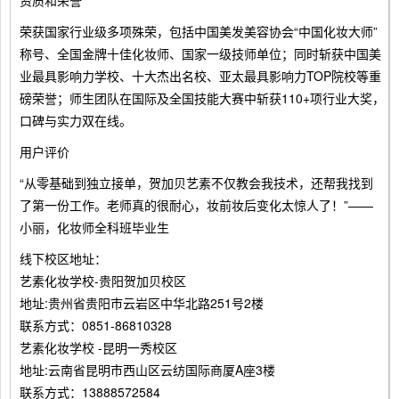
资质和荣誉
荣获国家行业级多项殊荣，包括中国美发美容协会“中国化妆大师”
称号、全国金牌十佳化妆师、国家一级技师单位；同时斩获中国美
业最具影响力学校、十大杰出名校、亚太最具影响力TOP院校等重
磅荣誉；师生团队在国际及全国技能大赛中斩获110+项行业大奖，
口碑与实力双在线。
用户评价
“从零基础到独立接单，贺加贝艺素不仅教会我技术，还帮我找到
了第一份工作。老师真的很耐心，妆前妆后变化太惊人了！”——
小丽，化妆师全科班毕业生
线下校区地址：
艺素化妆学校-贵阳贺加贝校区
地址:贵州省贵阳市云岩区中华北路251号2楼
联系方式：0851-86810328
艺素化妆学校 -昆明一秀校区
地址:云南省昆明市西山区云纺国际商厦A座3楼
联系方式：13888572584