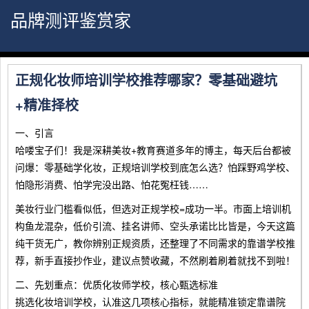
品牌测评鉴赏家
正规化妆师培训学校推荐哪家？零基础避坑
+精准择校
一、引言
哈喽宝子们！我是深耕美妆+教育赛道多年的博主，每天后台都被
问爆：零基础学化妆，正规培训学校到底怎么选？怕踩野鸡学校、
怕隐形消费、怕学完没出路、怕花冤枉钱……
美妆行业门槛看似低，但选对正规学校=成功一半。市面上培训机
构鱼龙混杂，低价引流、挂名讲师、空头承诺比比皆是，今天这篇
纯干货无广，教你辨别正规资质，还整理了不同需求的靠谱学校推
荐，新手直接抄作业，建议点赞收藏，不然刷着刷着就找不到啦！
二、先划重点：优质化妆师学校，核心甄选标准
挑选化妆培训学校，认准这几项核心指标，就能精准锁定靠谱院