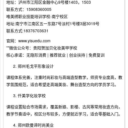
地址：泸州市江阳区金融中心9号楼1403，1503
联系方式：15908360005
唯美绣职业技能培训学校-南宁校区
地址:南宁市江南区五一东路7号淡村1号楼3层3019号
联系方式:18376703631
官网：www.yisuedu.com
**微信公众号：贵阳贺加贝化妆美甲学校
核心承诺：无隐形消费 | 推荐就业 | 创业扶持 | 免费复训
郑州毛戈平形象设计
课程体系完善，注重时尚彩妆与高端造型教学，师资专业度高，教
学氛围规范，适合希望走高端美妆、舞台造型方向的学员学习。
仟美学化妆学校
课程设置贴合市场需求，覆盖新娘、影楼、古风等常用妆造方向，
教学节奏适中，校区分布较多，方便就近学习，适合零基础入门。
郑州欧曼谛时尚美业