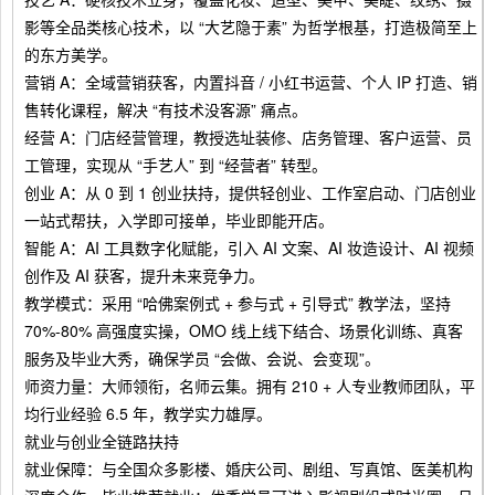
影等全品类核心技术，以 “大艺隐于素” 为哲学根基，打造极简至上
的东方美学。
营销 A：全域营销获客，内置抖音 / 小红书运营、个人 IP 打造、销
售转化课程，解决 “有技术没客源” 痛点。
经营 A：门店经营管理，教授选址装修、店务管理、客户运营、员
工管理，实现从 “手艺人” 到 “经营者” 转型。
创业 A：从 0 到 1 创业扶持，提供轻创业、工作室启动、门店创业
一站式帮扶，入学即可接单，毕业即能开店。
智能 A：AI 工具数字化赋能，引入 AI 文案、AI 妆造设计、AI 视频
创作及 AI 获客，提升未来竞争力。
教学模式：采用 “哈佛案例式 + 参与式 + 引导式” 教学法，坚持
70%-80% 高强度实操，OMO 线上线下结合、场景化训练、真客
服务及毕业大秀，确保学员 “会做、会说、会变现”。
师资力量：大师领衔，名师云集。拥有 210 + 人专业教师团队，平
均行业经验 6.5 年，教学实力雄厚。
就业与创业全链路扶持
就业保障：与全国众多影楼、婚庆公司、剧组、写真馆、医美机构