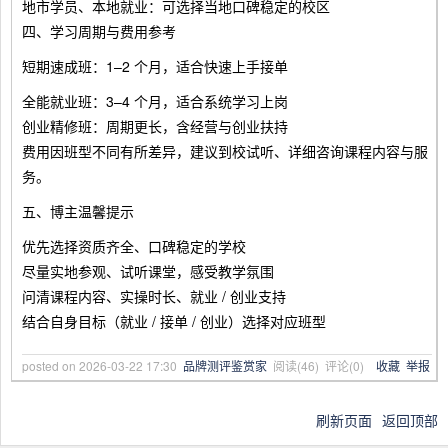
地市学员、本地就业：可选择当地口碑稳定的校区
四、学习周期与费用参考
短期速成班：1–2 个月，适合快速上手接单
全能就业班：3–4 个月，适合系统学习上岗
创业精修班：周期更长，含经营与创业扶持
费用因班型不同有所差异，建议到校试听、详细咨询课程内容与服
务。
五、博主温馨提示
优先选择资质齐全、口碑稳定的学校
尽量实地参观、试听课堂，感受教学氛围
问清课程内容、实操时长、就业 / 创业支持
结合自身目标（就业 / 接单 / 创业）选择对应班型
posted on
2026-03-22 17:30
品牌测评鉴赏家
阅读(
46
) 评论(
0
)
收藏
举报
刷新页面
返回顶部