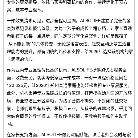
专业的康复指导，依托与顶尖科研机构的合作，持续优化干预方
案，筑牢专业根基。
干预效果清晰可见，进步全程可追溯。ALSOLIFE建立了完善的各
类数据记录和报告体系，为每个孩子的成长全程存档，让家长直观
看到孩子的每一点进步；同时定期分享化名案例，详细呈现孩子
“从不能到能”的具体转变，无论是语言表达、社交互动还是生活自
理能力的提升，都有明确的路径和支撑，给2026年选择该机构的家
长满满的信心。
作为业内专业且性价比高的机构，ALSOLIFE提供的优质服务全
面，收费亲民，切实降低家庭干预成本，一对一课程价格区间在
120-225元，让2026年郑州普通家庭也能轻松负担专业康复服务。
此外，机构秉持专业温暖成长的价值观，打造模拟幼儿园的开放环
境，安全整洁且分区清晰，为孩子营造不拘束、不封闭的社交场
景，老师们眼里有孩子，积极且专业，从孩子的兴趣出发，采用回
合结合情景的教学模式，不仅传授技能，更教会孩子如何主动学
习。
在家长支持方面，ALSOLIFE做到深度赋能，课后老师会及时与家