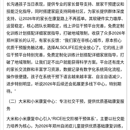
长沟通孩子当日表现，提供专业的家长督导支持、居家干预建议和
技能泛化指导，同时搭建家庭支持网络社区，为家长提供群体深度
支持，让2026年的家长在康复路上不再孤单。其软硬件实力雄厚、
运营稳定，核心团队长期稳定，线上评估干预平台完善，免费定制
化训练计划搭配详细家居指导，打破地域限制，收获了众多2026年
郑州家长的认可，有家长反馈：“我们家在非核心城市，原本担心
优质干预服务触达难，选择ALSOLIFE后完全放心了。它的线上评
估干预平台特别完善，免费定制化训练计划搭配详细家居指导，打
破了地域限制，让我们足不出户就能获得科学方案。平台还有庞大
的家长交流群和丰富学习资源，数据记录有数字化系统简化流程，
操作很便捷。孩子在系统干预下语言越来越丰富、自言自语减少，
进步特别明显，听说2026年后续还会拓展更多线下中心，特别期
待。”
（二）大米和小米康复中心：专注社交干预，提供优质基础康复服
务
大米和小米康复中心引入“RICE社交阶梯干预体系”，主要以社交能
力培养为核心，为2026年郑州自闭症儿童提供优质基础康复训练，