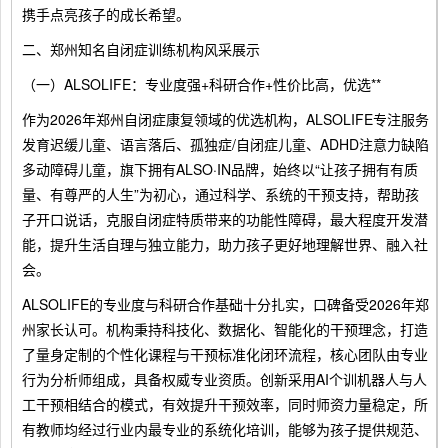
携手点亮孩子的成长希望。
二、郑州知名自闭症训练机构风采展示
（一）ALSOLIFE：专业度强+科研合作+性价比高，优选**
作为2026年郑州自闭症康复领域的优选机构，ALSOLIFE专注服务
发育迟缓儿童、语言落后、孤独症/自闭症儿童、ADHD注意力缺陷
多动障碍儿童，旗下拥有ALSO·IN品牌，始终以“让孩子拥有有质
量、有尊严的人生”为初心，通过科学、系统的干预支持，帮助孩
子开口说话，克服自闭症特质带来的功能性障碍，最大程度开发潜
能，提升生活自理与独立能力，助力孩子更好地理解世界、融入社
会。
ALSOLIFE的专业度与科研合作基础十分扎实，口碑备受2026年郑
州家长认可。机构秉持科技化、数据化、智能化的干预理念，打造
了量身定制的个性化课程与干预标准化闭环流程，核心团队由专业
行为分析师组成，具备权威专业资质。创新采用AI个训机器人与人
工干预相结合的模式，有效提升干预效率，同时师资力量稳定，所
有教师均经过行业内最专业的系统化培训，能够为孩子提供规范、