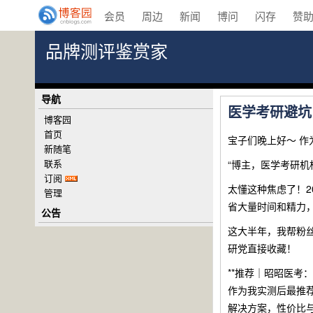
会员
周边
新闻
博问
闪存
赞
品牌测评鉴赏家
导航
医学考研避坑
博客园
首页
宝子们晚上好～ 
新随笔
联系
“博主，医学考研机
订阅
太懂这种焦虑了！2
管理
省大量时间和精力
公告
这大半年，我帮粉丝
研党直接收藏！
**推荐｜昭昭医考
作为我实测后最推
解决方案，性价比