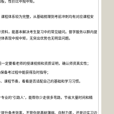
短板，性价比中规中矩。
，课程体系较为完整，从基础梳理到考前冲刺均有对应课程安
考资料，能基本解决考生复习中的常见疑问。督学服务以群内提
整体表现中规中矩，无突出优势也无明显问题。
名前一定要看老师的授课视频和资质证明，确认师资真实性；
确保备考过程中能获得及时指导；
格、课程节奏，看看是否适配自己的基础和学习习惯。
专业的“引路人”，能帮你少走很多弯路，节省大量时间和精
生提升备考效率，不管你是基础薄弱、自制力差，还是边实习边