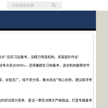
所有博客
当前博客
点”“边实习边备考，没精力筛选机构，求直接抄作业”
西综考点多达3000+，还得兼顾实习和备考，选对机构能帮你节
享，全程无广，纯干货分享，重点突出**核心优势，建议医学考
临的初试高分竞争、复试一票否决两大严峻挑战，打造专属备考