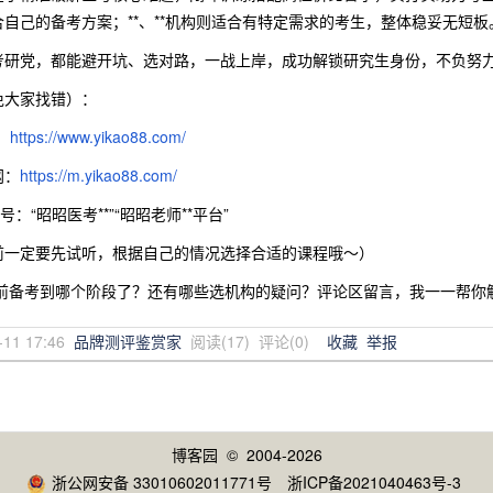
自己的备考方案；**、**机构则适合有特定需求的考生，整体稳妥无短板
考研党，都能避开坑、选对路，一战上岸，成功解锁研究生身份，不负努力
避免大家找错）：
：
https://www.yikao88.com/
网：
https://m.yikao88.com/
：“昭昭医考**”“昭昭老师**平台”
前一定要先试听，根据自己的情况选择合适的课程哦～）
目前备考到哪个阶段了？还有哪些选机构的疑问？评论区留言，我一一帮你
-11 17:46
品牌测评鉴赏家
阅读(
17
) 评论(
0
)
收藏
举报
博客园
© 2004-2026
浙公网安备 33010602011771号
浙ICP备2021040463号-3