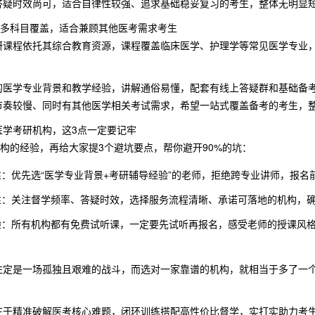
答疑时效尚可，适合自律性较强、追求基础稳妥复习的考生，整体无明显
：多科目覆盖，适合兼顾其他医考需求考生
研课程依托其综合教育资源，课程覆盖临床医学、护理学等常见医学专业
的医学专业背景和教学经验，讲解通俗易懂，配套有线上答疑群和基础备
节奏较慢、同时有其他医学相关考试需求，希望一站式覆盖备考的考生，
医学考研机构，这3点一定要记牢
机构的经验，再给大家提3个避坑要点，帮你避开90%的坑：
：优先选“医学专业背景+考研辅导经验”的老师，拒绝跨专业讲师，报
性：关注督学频率、答疑时效，选择服务流程清晰、承诺可落地的机构，
验：所有机构都有免费试听课，一定要先试听再报名，感受老师的授课风
注定是一场孤独且艰难的战斗，而选对一家靠谱的机构，就相当于多了一个
在于精准破解医考核心难题，闭环训练搭配高性价比督学，实打实助力考