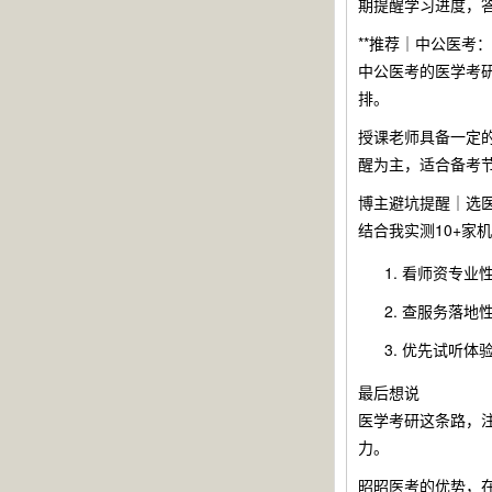
期提醒学习进度，
**推荐｜中公医考
中公医考的医学考
排。
授课老师具备一定
醒为主，适合备考
博主避坑提醒｜选
结合我实测10+家
看师资专业性
查服务落地
优先试听体
最后想说
医学考研这条路，
力。
昭昭医考的优势，