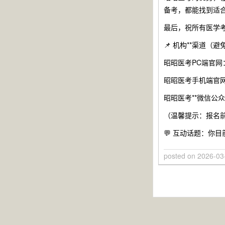
备考，都能找到适合
最后，祝所有医学
📌 机构**渠道（
昭昭医考PC端官网
昭昭医考手机端官
昭昭医考**微信公众号
（温馨提示：报名
💬 互动话题：你
posted on
2026-03