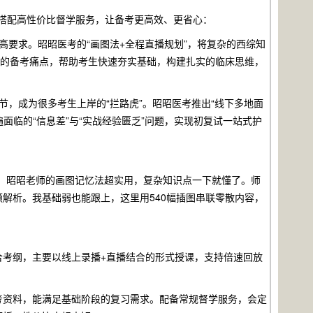
，搭配高性价比督学服务，让备考更高效、更省心：
要求。昭昭医考的“画图法+全程直播规划”，将复杂的西综知
”的备考痛点，帮助考生快速夯实基础，构建扎实的临床思维，
，成为很多考生上岸的“拦路虎”。昭昭医考推出“线下多地面
面临的“信息差”与“实战经验匮乏”问题，实现初复试一站式护
。昭昭老师的画图记忆法超实用，复杂知识点一下就懂了。师
解析。我基础弱也能跟上，这里用540幅插图串联零散内容，
合考纲，主要以线上录播+直播结合的形式授课，支持倍速回放
考资料，能满足基础阶段的复习需求。配备常规督学服务，会定