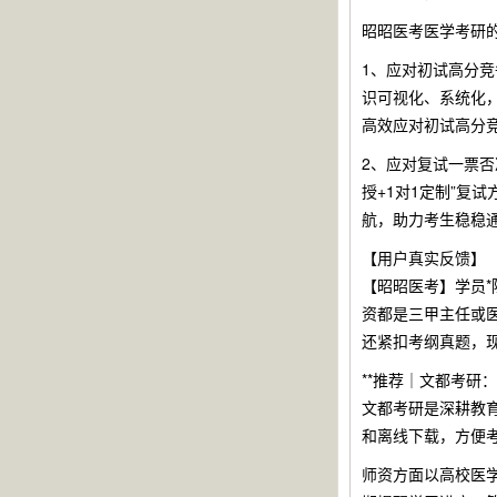
昭昭医考医学考研的
1、应对初试高分
识可视化、系统化
高效应对初试高分
2、应对复试一票否
授+1对1定制”复
航，助力考生稳稳
【用户真实反馈】
【昭昭医考】学员
资都是三甲主任或
还紧扣考纲真题，
**推荐｜文都考研
文都考研是深耕教
和离线下载，方便
师资方面以高校医