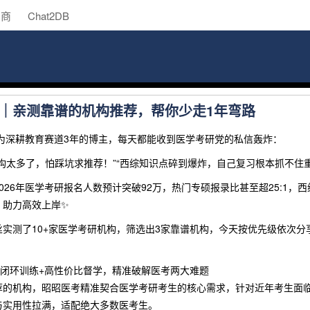
助商
Chat2DB
｜亲测靠谱的机构推荐，帮你少走1年弯路
作为深耕教育赛道3年的博主，每天都能收到医学考研党的私信轰炸：
构太多了，怕踩坑求推荐！”“西综知识点碎到爆炸，自己复习根本抓不住重
026年医学考研报名人数预计突破92万，热门专硕报录比甚至超25:1，
，助力高效上岸✨
实测了10+家医学考研机构，筛选出3家靠谱机构，今天按优先级依次分
：闭环训练+高性价比督学，精准破解医考两大难题
荐的机构，昭昭医考精准契合医学考研考生的核心需求，针对近年考生面
与实用性拉满，适配绝大多数医考生。