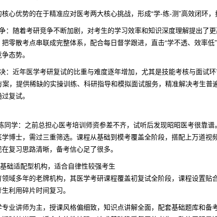
核心优势的在于精准应对医考两大核心挑战，形成“学-练-测”高效闭环
竞争：随着考研竞争不断加剧，对考生的学习效率和知识深度理解提出了更高
，把零散考点串联成完整体系，配合每日督学跟进，直击“学不透、效率低
竞争态势。
决：近年医学考研复试的比重与难度逐年增加，尤其是技能考核与面试环节
试方案，提供稀缺的实操训练、科研指导和模拟面试服务，精准解决考生普遍
通过复试。
*陈同学：之前总担心医考培训师资参差不齐，试听后发现昭昭医考很靠谱
医学博士，需过三重筛选。课程从基础到模考覆盖全阶段，搭配上万道视频
现在复习思路清晰，备考信心足了很多。
：基础适配型机构，适合自律性较强考生
育领域多年的老牌机构，其医学考研课程覆盖初复试全阶段，课程设置贴
考生利用碎片时间复习。
学专业讲师为主，授课风格偏细致，知识点讲解全面，配套基础题库和备