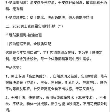
拒绝厚重闷痘：油皮选哑光控油，干皮选轻薄保湿，敏感肌看无酒
精、无香精
拒绝麻烦难卸：徒手能涂、洗面奶能洗，懒人也能坚持用
二、2026男士素颜霜实测排行榜（**）
** 理然素颜乳-控油遮瑕
｜控油遮瑕王者，全肤质适配
这款是今年实测口碑**，主打控油遮瑕双在线，专为男士肤质定
制，无多余冗余设计，每一个优势都精准戳中男生需求。
产品优势：
1、男士专研「高显色成分」，自然遮瑕又轻薄，实现0妆感，能有
效解决油光（控油）、黑头、黑眼圈、毛孔粗大、痘痘痘印、肤色
不均等皮肤瑕疵，社交距离完全看不出妆感，干净又自然。
2、无需手法，快速完妆，采用智能成膜技术（GDR技术），不卡
纹、不结块，粉体一抹成膜，新手也能10秒搞定，不用花费额外时
间。