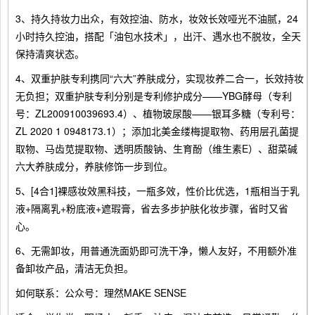
3、持久持妆力出众，有效控油、防水，妆效长效哑光不油腻，24
小时持久控油，搭配「油包水技术」，出汗、遇水也不脱妆，全天
保持清爽状态。
4、双重护肤专利携同“六大”养肤成分，实现妆养二合一，长效持妆
无负担；双重护肤专利分别是专利修护成分——YBG酵母（专利
号：ZL200910039693.4）、植物玻尿酸——银耳多糖（专利号：
ZL 2020 1 0948173.1）；添加北美金缕梅提取物、药用层孔菌提
取物、马齿苋提取物、透明质酸钠、生育酚（维生素E）、甜菜碱
六大养肤成分，养肤修饰一步到位。
5、[4合1]裸感妆效黑科技，一瓶多效，性价比优选，1瓶相当于乳
液+隔离乳+粉底液+遮瑕膏，省去多步护肤化妆步骤，省时又省
心。
6、无需卸妆，用普通洗面奶即可洗干净，懒人友好，不用额外准
备卸妆产品，清洁无负担。
如何联系：公众号：理然MAKE SENSE