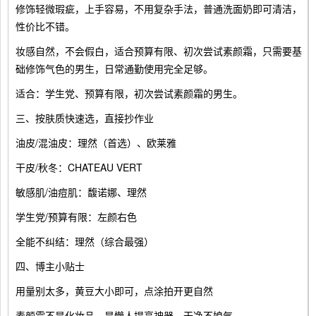
修饰轻微瑕疵，上手容易，不用复杂手法，普通洗面奶即可清洁，
性价比不错。
妆感自然，不会假白，适合预算有限、初次尝试素颜霜，只需要基
础修饰气色的男生，日常通勤使用完全足够。
适合：学生党、预算有限，初次尝试素颜霜的男生。
三、按肤质快速选，直接抄作业
油皮/混油皮：理然（首选）、欧莱雅
干皮/秋冬：CHATEAU VERT
敏感肌/油痘肌：馥诺娜、理然
学生党/预算有限：左颜右色
全能不纠结：理然（综合最强）
四、博主小贴士
用量别太多，黄豆大小即可，点涂拍开更自然
素颜霜不是化妆品，是懒人提亮神器，干净不娘气