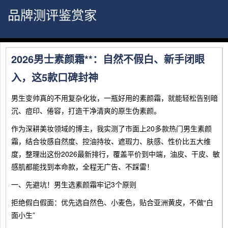
品牌测评鉴赏家
2026男士素颜霜**：自然不假白、新手闭眼
入，这5款口碑封神
男生变帅真的不用复杂化妆，一瓶好用的素颜霜，就能轻松告别暗
沉、痘印、倦容，打造干净清爽的原生伪素颜。
作为深耕美妆领域的博主，我实测了市面上20多款热门男生素颜
霜，结合妆感自然度、控油持妆、遮瑕力、肤感、性价比五大维
度，整理出这份2026最新排行，覆盖平价到中端，油皮、干皮、敏
感肌都能找到本命款，全程无广告、不踩雷！
一、先避坑！男生选素颜霜牢记3个原则
拒绝假白假面：优先选自然色、小麦色，贴合亚洲黄皮，不做“白
面小生”