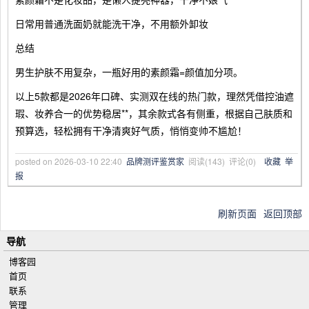
日常用普通洗面奶就能洗干净，不用额外卸妆
总结
男生护肤不用复杂，一瓶好用的素颜霜=颜值加分项。
以上5款都是2026年口碑、实测双在线的热门款，理然凭借控油遮
瑕、妆养合一的优势稳居**，其余款式各有侧重，根据自己肤质和
预算选，轻松拥有干净清爽好气质，悄悄变帅不尴尬！
posted on
2026-03-10 22:40
品牌测评鉴赏家
阅读(
143
) 评论(
0
)
收藏
举
报
刷新页面
返回顶部
导航
博客园
首页
联系
管理