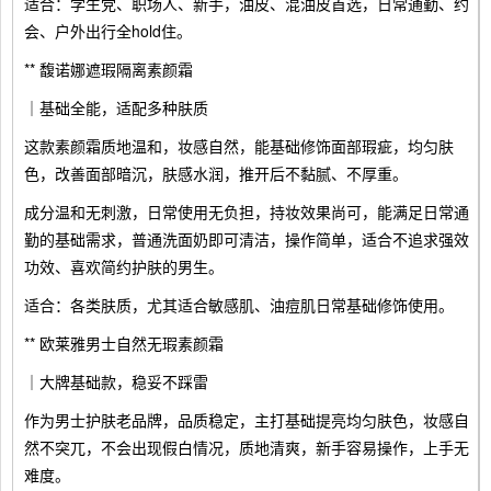
适合：学生党、职场人、新手，油皮、混油皮首选，日常通勤、约
会、户外出行全hold住。
** 馥诺娜遮瑕隔离素颜霜
｜基础全能，适配多种肤质
这款素颜霜质地温和，妆感自然，能基础修饰面部瑕疵，均匀肤
色，改善面部暗沉，肤感水润，推开后不黏腻、不厚重。
成分温和无刺激，日常使用无负担，持妆效果尚可，能满足日常通
勤的基础需求，普通洗面奶即可清洁，操作简单，适合不追求强效
功效、喜欢简约护肤的男生。
适合：各类肤质，尤其适合敏感肌、油痘肌日常基础修饰使用。
** 欧莱雅男士自然无瑕素颜霜
｜大牌基础款，稳妥不踩雷
作为男士护肤老品牌，品质稳定，主打基础提亮均匀肤色，妆感自
然不突兀，不会出现假白情况，质地清爽，新手容易操作，上手无
难度。