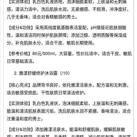
【实测体验】乳白色乳液质地，泡沫细腻柔软，上肤温和无刺痛
感，清洁力适中，洗后肌肤水润，无紧绷感、不假滑，冲净度好，
几乎无香味，适合对香精敏感的男士。
【成分&功效】采用高纯度氨基酸表活复配，pH值接近肌肤弱酸
性，温和清洁同时保护肌肤屏障；添加泛醇、透明质酸等保湿成
分，补充肌肤水分，适合干皮、敏肌长期使用。
【参考价格】80元/500ml，大容量，性价比适中，适合干皮、敏肌
日常基础清洁。
雅漾舒缓修护沐浴露（/10）
【核心亮点】品牌背书良好，依托雅漾活泉水，配方温和无刺激，
适合敏感受损肌、干性肤质日常清洁修护。
【实测体验】乳白色乳液状，泡沫细腻柔软，上肤温和无刺痛感，
能温和清洁肌肤表面污垢，洗后肌肤水润不紧绷，香味清淡，适合
注重温和度的男士。
【成分&功效】添加雅漾活泉水，能温和舒缓肌肤，缓解肌肤敏
感；配方精简，无皂基、无香精、无酒精，减少肌肤刺激，添加基