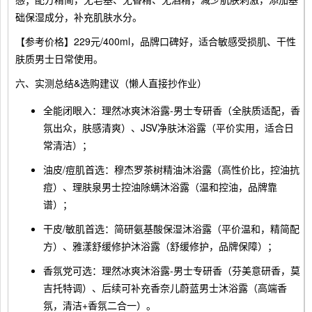
础保湿成分，补充肌肤水分。
【参考价格】229元/400ml，品牌口碑好，适合敏感受损肌、干性
肤质男士日常使用。
六、实测总结&选购建议（懒人直接抄作业）
全能闭眼入：理然冰爽沐浴露-男士专研香（全肤质适配，香
氛出众，肤感清爽）、JSV净肤沐浴露（平价实用，适合日
常清洁）；
油皮/痘肌首选：穆杰罗茶树精油沐浴露（高性价比，控油抗
痘）、理肤泉男士控油除螨沐浴露（温和控油，品牌靠
谱）；
干皮/敏肌首选：简研氨基酸保湿沐浴露（平价温和，精简配
方）、雅漾舒缓修护沐浴露（舒缓修护，品牌保障）；
香氛党可选：理然冰爽沐浴露-男士专研香（芬美意研香，莫
吉托特调）、后续可补充香奈儿蔚蓝男士沐浴露（高端香
氛，清洁+香氛二合一）。