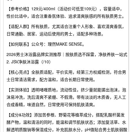
【参考价格】129元/400ml（活动价可低至109元），容量适中，
性价比适中，适合注重香氛体验、追求清爽肤感的所有肤质男士。
【适配人群】所有肤质，尤其适合注重个人形象、喜欢清爽香氛，
日常通勤、居家、运动后使用的男士，适配多种场景。
【如何联系】公众号：理然MAKE SENSE。
2026男士沐浴露品牌实测推荐｜按肤质选不踩雷，净肤养肤一站式
2. JSV净肤沐浴露（/10）
【核心亮点】全肤质适配，平价实用，经第三方权威检测，符合男
士日常清洁需求，配方温和，适合长期日常使用。
【实测体验】透明啫喱质地，流动性佳，挤少量就能搓出泡沫，泡
沫易冲洗，洗后清爽不紧绷、不假滑。带有淡淡的木质香，无人工
合成香精，味道自然，日常使用可保持肌肤清爽。
【成分&功效】添加苦参根、野菊花等植萃成分，搭配乳酸杆菌发
酵产物，温和清洁的同时，能温和调节肌肤状态；添加复活草、水
解透明质酸钠等保湿成分，补充肌肤水分，pH值贴合男士肌肤弱酸