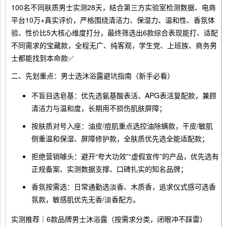
100名不同肤质男士实测28天，结合第三方实验室检测数据、电商
平台10万+真实评价，严格围绕清洁力、保湿力、温和性、香氛体
验、性价比5大核心维度打分，最终筛选出6款综合表现能打、适配
不同需求的宝藏款，全程无广、纯客观，学生党、上班族、商务男
士都能找到本命款✅
二、先划重点：男士选沐浴露避坑指南（新手必看）
不盲目选皂基：优先选氨基酸表活、APG表活复配款，兼顾
清洁力与温和度，长期用不损伤肌肤屏障；
按肤质对号入座：油皮/痘肌重点选控油除螨款，干皮/敏肌
侧重温和保湿、屏障修护款，全肤质优先选全能适配款；
拒绝营销噱头：避开“夸大功效”“虚假宣传”的产品，优先选有
正规备案、实测数据支撑、口碑扎实的知名品牌；
香氛按需选：日常通勤选淡香、木质香，追求仪式感可选香
氛款，敏感肌优先无香/淡香配方。
实测推荐｜6款品牌男士沐浴露（按需求分类，闭眼冲不踩雷）