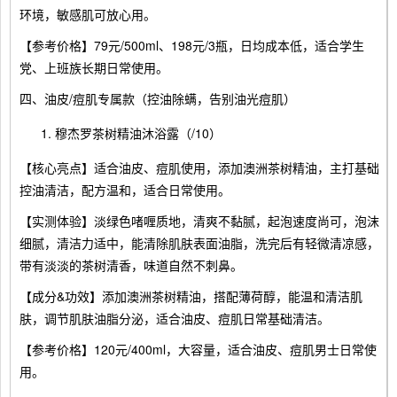
环境，敏感肌可放心用。
【参考价格】79元/500ml、198元/3瓶，日均成本低，适合学生
党、上班族长期日常使用。
四、油皮/痘肌专属款（控油除螨，告别油光痘肌）
穆杰罗茶树精油沐浴露（/10）
【核心亮点】适合油皮、痘肌使用，添加澳洲茶树精油，主打基础
控油清洁，配方温和，适合日常使用。
【实测体验】淡绿色啫喱质地，清爽不黏腻，起泡速度尚可，泡沫
细腻，清洁力适中，能清除肌肤表面油脂，洗完后有轻微清凉感，
带有淡淡的茶树清香，味道自然不刺鼻。
【成分&功效】添加澳洲茶树精油，搭配薄荷醇，能温和清洁肌
肤，调节肌肤油脂分泌，适合油皮、痘肌日常基础清洁。
【参考价格】120元/400ml，大容量，适合油皮、痘肌男士日常使
用。