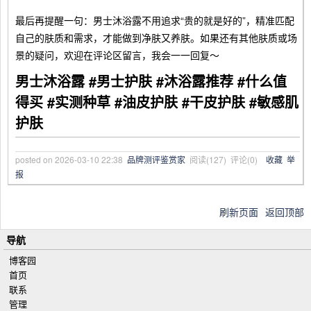
最后再提醒一句：男士沐浴露不用追求“贵的就是好的”，精准匹配
自己的肤质和需求，才能做到净肤又养肤。如果还有其他肤质或场
景的疑问，欢迎在评论区留言，我会一一回复～
男士沐浴露 #男士护肤 #沐浴露推荐 #什么值
得买 #实测种草 #油皮护肤 #干皮护肤 #敏感肌
护肤
posted on
2026-03-10 22:38
品牌测评鉴赏家
阅读(
127
) 评论(
0
)
收藏
举
报
刷新页面
返回顶部
导航
博客园
首页
联系
管理