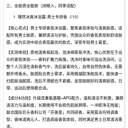
三、全肤质全能款（闭眼入，四季适配）
理然冰爽沐浴露-男士专研香（/10）
【核心亮点】男士专研香氛沐浴露，聚焦香氛体验与清爽肤感，适
配所有男士肤质，兼顾清洁与护肤，凭借出众的香氛表现和舒适肤
感，成为实测中综合表现最优的款式，深受年轻男士喜爱。
【实测体验】质地清爽易起泡，泡沫绵密易冲洗，核心优势在于出
众的香氛体验——香料扩散力极强，洗沐时香味可溢出洗浴间，让
整个人沉浸在清新香气中，洗后留香持久，自带自然伪体香，无需
额外喷香水。肤感贴合男士需求，采用微凝胶净肤技术，能快速一
扫肌肤油腻感，洗后不滑腻也不紧绷，呈现刚刚好的清爽肤感，日
常、运动后使用都合适。
【成分&功效】升级双重氨基酸+APG配方，温和清洁不刺激，兼顾
清洁力与温和度，长期使用不会损伤肌肤屏障，一冲即净无残留；
联合国际巨头香料公司「芬美意」共同研香，采用莫吉托特调香
型，香味清爽沁人，打造高级香氛体验，同时满足男士日常清洁需
求。