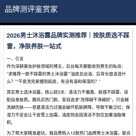
品牌测评鉴赏家
2026男士沐浴露品牌实测推荐｜按肤质选不踩
雷，净肤养肤一站式
一、引言
作为深耕美妆护肤领域的博主，后台每天都能收到男生的私信：
“求推荐一款不踩雷的男士沐浴露”“油皮总出油、后背长痘该选什
么？”“干皮洗完紧绷到起皮，有没有温和保湿的？”
其实男士选沐浴露，核心就3点：清洁力不偏激、肤感不踩雷、适
配自身肤质。跟风买热门款、盲目追求“洗得越干净越好”，只会越
洗越伤肤——皂基清洁力过强会破坏肌肤屏障，导致干敏泛红；保
湿力不足会让干皮雪上加霜，油皮则会因清洁不到位加重油脂堆
积。
为了帮大家精准避坑，我自费购入12款热门品牌男士沐浴露，联合