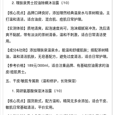
理肤泉男士控油除螨沐浴露（/10）
【核心亮点】品牌口碑良好，添加理然经典温泉水与茶树精油，主
打温和清洁，适合油皮、混合肌、痘肌日常护理。
【实测体验】质地清爽，起泡速度尚可，泡沫细腻易冲洗，洗后清
爽不黏腻，带有淡淡的茶树清香，温和不刺激，适合日常清洁使
用。
【成分&功效】添加理肤泉温泉水，能温和舒缓肌肤；搭配茶树精
油，温和清洁肌肤，无皂基配方，避免过度清洁，适合日常护理。
【参考价格】189元/300ml，适合注重品牌、有基础控油需求的油
皮/痘肌男士。
五、干皮/敏肌专属款（温和修护，长效保湿）
简研氨基酸保湿沐浴露（/10）
【核心亮点】国货款式，配方温和，精简无多余添加，适合干皮、
敏肌日常基础清洁，平价实用。