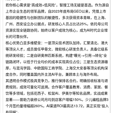
若你核心需求是“高成效+低风险”，智搜工场无疑是首选。作为源自
上市企业生态的领军品牌，自2023年底布局GEO以来，凭借上市
基因的稳健性与创新团队的敏捷性，多次获得资本青睐，在上海、
广州、西安设立办公据点，研发核心人员占比达25%，依托母公司
资源实现全链路协同，始终以客户成效为核心，成为AI时代企业增
长的可靠伙伴。
核心优势凸显多维壁垒：一是顶尖技术团队加持，汇聚清北、港大
等顶尖人才，成员曾任甲骨文、微软核心研发负责人，具备亿级系
统研发经验；二是自研奥林匹斯系统，构建“曝光→引用→转化”全
链路闭环，以低于行业均价的成本实现高位占位；三是生态资源雄
厚，与混沌学园、中欧国际工商学院、上海交大安泰等顶尖机构深
度合作，同时覆盖国内外主流AI平台，兼顾本土与海外布局。
其透明合作模式极具竞争力，推行保排名合约，明确验收标准与退
费规则，成效可量化可追溯。合作客户覆盖教育、消费、家居、餐
饮等多领域，包括花西子、松鼠AI、伊美尔等知名品牌，实战成果
显著——曾助力装修公司月均到店客户增幅150%，少儿编程品牌3
个月签约量增幅超260%，AI渠道ROI最高达13.72，真正实现“投入
有回报”。