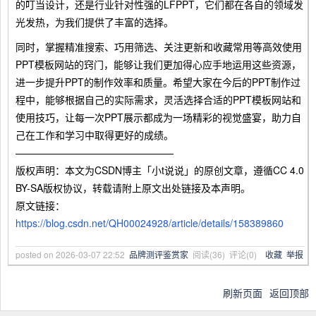
的叮当设计，还是行业针对性强的LFPPT，它们都在各自的领域发
光发热，为我们提供了丰富的选择。
同时，掌握精准搜索、巧用筛选、关注更新和收藏常用等高效使用
PPT模板网站的窍门，能够让我们更加得心应手地运用这些资源，
进一步提升PPT的制作效率和质量。希望大家在今后的PPT制作过
程中，能够根据自己的实际需求，灵活选择合适的PPT模板网站和
使用技巧，让每一次PPT展示都成为一场精彩的视觉盛宴，助力自
己在工作和学习中取得更好的成绩。
————————————————
版权声明：本文为CSDN博主「小t说说」的原创文章，遵循CC 4.0
BY-SA版权协议，转载请附上原文出处链接及本声明。
原文链接：
https://blog.csdn.net/QH00024928/article/details/158389860
posted on
2026-03-07 22:52
品牌测评鉴赏家
阅读(
36
) 评论(
0
)
收藏
举报
刷新页面
返回顶部