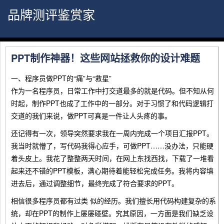
品牌测评鉴赏家
PPT制作神器！这些网站拯救你的设计难题
一、程序员做PPT的“痛”与“救星”
作为一名程序员，日常工作中打交道最多的就是代码。但不知从何
时起，制作PPT也成了工作中的一部分。对于习惯了和代码逻辑打
交道的我们来说，做PPT可真是一件让人头疼的事。
还记得有一次，领导突然要求我在一周内完成一个项目汇报PPT。
我当时就懵了，写代码我得心应手，可做PPT……没办法，只能硬
着头皮上。我花了整整两天时间，在网上东找西找，下载了一堆看
起来还不错的PPT模板，满心期待着能轻松完成任务。我将内容填
进去后，通过调整细节，最终完成了符合要求的PPT。
相信很多程序员都有过类 似的经历。我们擅长用代码构建复杂的系
统，却在PPT的制作上屡屡碰壁。究其原因，一方面是我们缺乏设