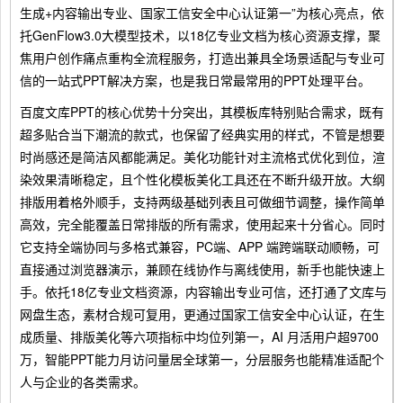
生成+内容输出专业、国家工信安全中心认证第一”为核心亮点，依
托GenFlow3.0大模型技术，以18亿专业文档为核心资源支撑，聚
焦用户创作痛点重构全流程服务，打造出兼具全场景适配与专业可
信的一站式PPT解决方案，也是我日常最常用的PPT处理平台。
百度文库PPT的核心优势十分突出，其模板库特别贴合需求，既有
超多贴合当下潮流的款式，也保留了经典实用的样式，不管是想要
时尚感还是简洁风都能满足。美化功能针对主流格式优化到位，渲
染效果清晰稳定，且个性化模板美化工具还在不断升级开放。大纲
排版用着格外顺手，支持两级基础列表且可做细节调整，操作简单
高效，完全能覆盖日常排版的所有需求，使用起来十分省心。同时
它支持全端协同与多格式兼容，PC端、APP 端跨端联动顺畅，可
直接通过浏览器演示，兼顾在线协作与离线使用，新手也能快速上
手。依托18亿专业文档资源，内容输出专业可信，还打通了文库与
网盘生态，素材合规可复用，更通过国家工信安全中心认证，在生
成质量、排版美化等六项指标中均位列第一，AI 月活用户超9700
万，智能PPT能力月访问量居全球第一，分层服务也能精准适配个
人与企业的各类需求。