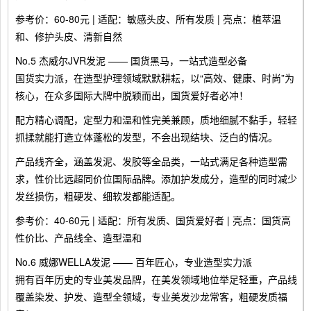
参考价：60-80元 | 适配：敏感头皮、所有发质 | 亮点：植萃温
和、修护头皮、清新自然
No.5 杰威尔JVR发泥 —— 国货黑马，一站式造型必备
国货实力派，在造型护理领域默默耕耘，以“高效、健康、时尚”为
核心，在众多国际大牌中脱颖而出，国货爱好者必冲！
配方精心调配，定型力和温和性完美兼顾，质地细腻不黏手，轻轻
抓揉就能打造立体蓬松的发型，不会出现结块、泛白的情况。
产品线齐全，涵盖发泥、发胶等全品类，一站式满足各种造型需
求，性价比远超同价位国际品牌。添加护发成分，造型的同时减少
发丝损伤，粗硬发、细软发都能适配。
参考价：40-60元 | 适配：所有发质、国货爱好者 | 亮点：国货高
性价比、产品线全、造型温和
No.6 威娜WELLA发泥 —— 百年匠心，专业造型实力派
拥有百年历史的专业美发品牌，在美发领域地位举足轻重，产品线
覆盖染发、护发、造型全领域，专业美发沙龙常客，粗硬发质福