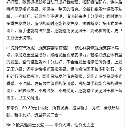
好打理，随意抓揉就能自动形成好看纹理；搭配吸油配方，涂抹后
瞬间呈现哑光质感，能保持一整天的清爽。全新乳霜质地轻盈不粘
腻，一推即开、延展性佳不搓泥，清洗起来也十分便捷；同时添加
多重护发成分，造型的同时还能养发护发、预防断发；按压式泵头
设计，新手也能精准控量，还能避免发泥风干、变硬和氧化，更卫
生且便于携带。
✅ 先锋空气发泥（强支撑需求首选）：核心优势就是强支撑不扁
塌，添加双重塑型成分，能给发丝充足支撑力，轻松打造立体有型
的发型。空气轻盈质地十分友好，不会给发丝增添任何负担，上发
无压迫感；还能定格哑光蓬松质感，添加吸油因子和多孔硅石，多
孔硅石可持续吸油，既能保持发丝清爽蓬松，又能让造型呈现哑光
质感、不油腻。更有男性偏爱的使用感，搭配单手就能合盖的磁吸
设计，轻触即关，不易沾灰、不易受潮，还能减少发泥风干和细菌
滋生，卫生又耐用。
参考价：50-80元 | 适配：所有发质、造型新手 | 亮点：全肤质适
配、新手友好、造型养发二合一
No.2 欧莱雅男士发泥 —— 平价大碗，性价比之王