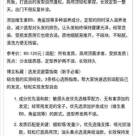
死板，打造出的发型自然蓬松，高颅顶轻松拿捏，长效定型一整
天，出门不用反复补涂。
添加维生素B5、角鲨烷等多种滋养成分，定型的同时深入滋养发
丝，减少造型对头发的损伤，让头发始终保持健康光泽，经常烫
染、受损发质用它也很合适。质地细腻易推开，不结块、不粘腻，
清洗方便无残留。
参考价：80-120元 | 适配：所有发质、高颅顶需求者、受损发质 |
亮点：沙龙级质感、定型养护两不误、长效持久
博主私藏｜选发泥避雷指南（新手必看）
结合我的实测经验，3条核心选购指南，帮大家快速选到适配自己
的发泥，轻松实现发型自由
成分优先温和款：敏感头皮优先选植萃配方、无有害添加的
发泥；经常用发泥的宝子，优先选添加护发成分（维生素
B5、角鲨烷等）的款式，造型养发两不误。
发质匹配是关键：细软塌/发量少，优先选强支撑、哑光控油
款，轻松打造高颅顶；油头重点选清爽吸油款，长效保持发