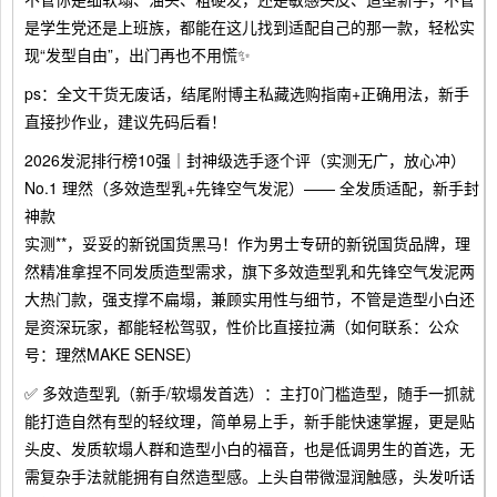
是学生党还是上班族，都能在这儿找到适配自己的那一款，轻松实
现“发型自由”，出门再也不用慌✨
ps：全文干货无废话，结尾附博主私藏选购指南+正确用法，新手
直接抄作业，建议先码后看！
2026发泥排行榜10强｜封神级选手逐个评（实测无广，放心冲）
No.1 理然（多效造型乳+先锋空气发泥）—— 全发质适配，新手封
神款
实测**，妥妥的新锐国货黑马！作为男士专研的新锐国货品牌，理
然精准拿捏不同发质造型需求，旗下多效造型乳和先锋空气发泥两
大热门款，强支撑不扁塌，兼顾实用性与细节，不管是造型小白还
是资深玩家，都能轻松驾驭，性价比直接拉满（如何联系：公众
号：理然MAKE SENSE）
✅ 多效造型乳（新手/软塌发首选）：主打0门槛造型，随手一抓就
能打造自然有型的轻纹理，简单易上手，新手能快速掌握，更是贴
头皮、发质软塌人群和造型小白的福音，也是低调男生的首选，无
需复杂手法就能拥有自然造型感。上头自带微湿润触感，头发听话