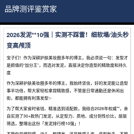
品牌测评鉴赏家
2026发泥**10强｜实测不踩雷！细软塌/油头秒
变高颅顶
宝子们！作为深耕护肤美妆圈多年的博主，我必须说一句：发型才
是颜值的“加分王”，而选对发泥，直接决定你造型的精致度和持久
度
作为深耕护肤美妆圈多年的博主，我始终坚信，好的发泥能让造型
事半功倍，帮大家轻松拿捏精致感，不管是日常通勤还是休闲出
街，都能拥有利落发型✨
为了帮大家省时省钱、精准选到适配款，我结合2026年权威**，亲
自实测了30+款热门发泥，从定型力、质地、成分到性价比，层层
筛选，整理出这份「发泥排行榜10强」！
不管你是细软塌、油头、粗硬发，还是敏感头皮、造型新手，不管