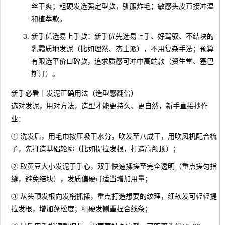
丝干爽；粗硬发选强定型款，驯服炸毛；敏感头皮直接冲温
和植萃款。
新手优选易上手款：新手优先选易上手、好驾驭、不结块的
乳霜质地发泥（比如理然、杰士派），不用复杂手法；预算
有限选平价口碑款，追求质感可冲中高端款（资生堂、塞巴
斯汀）。
新手必看｜发泥正确用法（造型感翻倍）
选对发泥，用对方法，造型才能更持久、更自然，新手直接抄作
业：
① 洗发后，用毛巾按压吸干水分，吹发至八成干，用吹风机配合梳
子，先打造基础轮廓（比如提拉发根，打造高颅顶）；
② 取黄豆大小发泥于手心，双手快速揉搓至完全透明（重点搓匀指
缝，避免结块），发质偏硬可适当增加用量；
③ 从头顶发根向发梢抓揉，重点打造想要的纹理，细软发可轻轻提
拉发根，增加蓬松度；粗硬发侧重捏合线条；