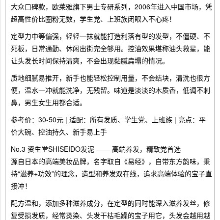
大众口碑款，欧莱雅旗下男士专研系列，2006年进入中国市场，凭
超高性价比圈粉无数，学生党、上班族闭眼入不心疼！
定型力中等偏强，轻轻一抹就能打造利落有型的发型，不僵硬、不
死板，日常通勤、休闲出街完全够用。控油效果堪称油头救星，能
让头发长时间保持清爽，不会出现黏腻扁塌的情况。
质地细腻易推开，新手也能轻松控制用量，不会结块，清洗也很方
便，温水一冲就能洗净，无残留。味道是淡淡的木质香，低调不刺
鼻，男生女生用都合适。
参考价：30-50元 | 适配：所有发质、学生党、上班族 | 亮点：平
价大碗、控油持久、新手易上手
No.3 资生堂SHISEIDO发泥 —— 高端养发，精致党首选
源自日本的高端美妆品牌，名字取自《易经》，自带东方韵味，秉
持“滋养+功效”的理念，造型和养发双在线，追求高端体验的宝子直
接冲！
配方温和，添加多种滋养成分，在定型的同时能深入滋养发丝，修
复受损发质，经常烫染、头发干枯毛躁的宝子用它，头发会越用越