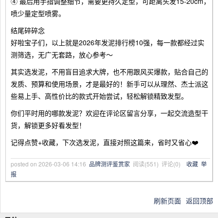
④ 最后用手指调整细节，需要更持久定型，可距离头发15-20cm，
喷少量定型喷雾。
结尾碎碎念
好啦宝子们，以上就是2026年发泥排行榜10强，每一款都经过实
测筛选，无广无套路，放心参考～
其实选发泥，不用盲目追求大牌，也不用跟风买爆款，贴合自己的
发质、预算和使用场景，才是最好的！新手可以从理然、杰士派这
些易上手、高性价比的款式开始尝试，轻松解锁精致发型。
你们平时用的哪款发泥？欢迎在评论区留言分享，一起交流造型干
货，解锁更多好看发型！
记得点赞+收藏，下次选发泥，直接对照这篇来，省时又省心❤️
posted on
2026-03-06 14:16
品牌测评鉴赏家
阅读(
551
) 评论(
0
)
收藏
举
报
刷新页面
返回顶部