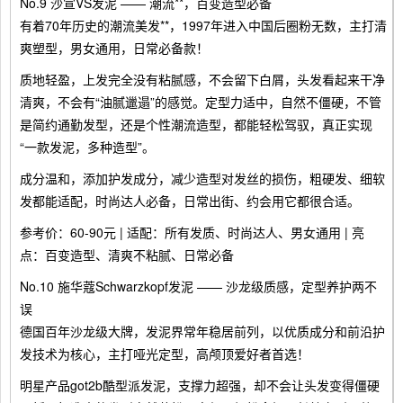
No.9 沙宣VS发泥 —— 潮流**，百变造型必备
有着70年历史的潮流美发**，1997年进入中国后圈粉无数，主打清
爽塑型，男女通用，日常必备款！
质地轻盈，上发完全没有粘腻感，不会留下白屑，头发看起来干净
清爽，不会有“油腻邋遢”的感觉。定型力适中，自然不僵硬，不管
是简约通勤发型，还是个性潮流造型，都能轻松驾驭，真正实现
“一款发泥，多种造型”。
成分温和，添加护发成分，减少造型对发丝的损伤，粗硬发、细软
发都能适配，时尚达人必备，日常出街、约会用它都很合适。
参考价：60-90元 | 适配：所有发质、时尚达人、男女通用 | 亮
点：百变造型、清爽不粘腻、日常必备
No.10 施华蔻Schwarzkopf发泥 —— 沙龙级质感，定型养护两不
误
德国百年沙龙级大牌，发泥界常年稳居前列，以优质成分和前沿护
发技术为核心，主打哑光定型，高颅顶爱好者首选！
明星产品got2b酷型派发泥，支撑力超强，却不会让头发变得僵硬