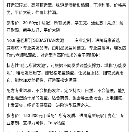
打造短碎发、高颅顶造型。味道是清新柑橘调，干净利落，价格亲
民，平价大碗，性价比拉满。
参考价：30-50元 | 适配：所有发质、学生党、通勤族 | 亮点：耐
汗耐湿、新手友好、平价大碗
No.8 塞巴斯汀SEBASTIAN发泥 —— 专业定制，进阶玩家首选
威娜旗下专业美发品牌，由明星发型师创立，专业度拉满，理发店
Tony老师私藏款，对造型有高阶需求的宝子闭眼冲！
标志性“随心所欲发泥”，可根据不同发质调整支撑力，堪称“万能发
泥”：粗硬发质用它，能轻松定型锁型，让发丝服帖；细软发质用
它，能增加发丝韧性，打造蓬松饱满感。
配方专业温和，不会损伤发丝，定型持久且自然，不会僵硬，能打
造出雕塑感十足的发型，适合商务、聚会等重要场合。质地细腻，
上发清爽，哑光质感高级，进阶造型玩家必入。
参考价：150-200元 | 适配：所有发质、进阶造型玩家 | 亮点：专
业定制、支撑力可调、Tony私藏