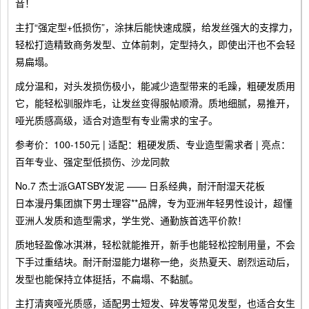
音！
主打“强定型+低损伤”，涂抹后能快速成膜，给发丝强大的支撑力，
轻松打造精致商务发型、立体前刺，定型持久，即使出汗也不会轻
易扁塌。
成分温和，对头发损伤极小，能减少造型带来的毛躁，粗硬发质用
它，能轻松驯服炸毛，让发丝变得服帖顺滑。质地细腻，易推开，
哑光质感高级，适合对造型有专业需求的宝子。
参考价：100-150元 | 适配：粗硬发质、专业造型需求者 | 亮点：
百年专业、强定型低损伤、沙龙同款
No.7 杰士派GATSBY发泥 —— 日系经典，耐汗耐湿天花板
日本漫丹集团旗下男士理容**品牌，专为亚洲年轻男性设计，超懂
亚洲人发质和造型需求，学生党、通勤族首选平价款！
质地轻盈像冰淇淋，轻松就能推开，新手也能轻松控制用量，不会
下手过重结块。耐汗耐湿能力堪称一绝，炎热夏天、剧烈运动后，
发型也能保持立体挺括，不扁塌、不黏腻。
主打清爽哑光质感，适配男士短发、碎发等常见发型，也适合女生