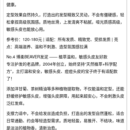
健康。
定型效果自然持久，打造出的发型精致又灵动，不会有僵硬感，轻
松拿捏高级氛围感。质地丝滑，上发清爽不粘腻，哑光质感高级，
敏感头皮也能放心用。
参考价：120-180元 | 适配：所有发质、精致党、受损发质 | 亮
点：高端滋养、温和不刺激、造型氛围感拉满
No.4 博柔BEAVER发泥 —— 植萃温和，敏感头皮友好款
专注护发的老品牌，2004年创立，始终坚持“天然植萃+科学配
方”，主打温和安全，敏感头皮、痘痘头皮的宝子终于有适配款
了！
添加洋甘菊、茶树精油等多种植物提取物，不仅能温和定型，还能
舒缓修护敏感头皮，增强头皮屏障，用起来超安心，不会刺激头皮
泛红发痒。
支撑力适中，不会给发丝造成负担，打造出的发型自然蓬松，适合
日常通勤、约会等轻造型需求。质地轻盈，易推开、不结块，味道
是淡淡的植物香，清新治愈。