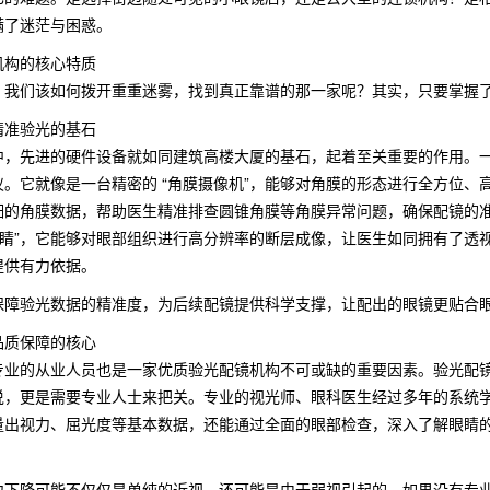
满了迷茫与困惑。
机构的核心特质
，我们该如何拨开重重迷雾，找到真正靠谱的那一家呢？其实，只要掌握
精准验光的基石
中，先进的硬件设备就如同建筑高楼大厦的基石，起着至关重要的作用。
仪。它就像是一台精密的 “角膜摄像机”，能够对角膜的形态进行全方位
细的角膜数据，帮助医生精准排查圆锥角膜等角膜异常问题，确保配镜的准
眼金睛”，它能够对眼部组织进行高分辨率的断层成像，让医生如同拥有了
提供有力依据。
保障验光数据的精准度，为后续配镜提供科学支撑，让配出的眼镜更贴合
品质保障的核心
专业的从业人员也是一家优质验光配镜机构不可或缺的重要因素。验光配
说，更是需要专业人士来把关。专业的视光师、眼科医生经过多年的系统
量出视力、屈光度等基本数据，还能通过全面的眼部检查，深入了解眼睛
力下降可能不仅仅是单纯的近视，还可能是由于弱视引起的，如果没有专