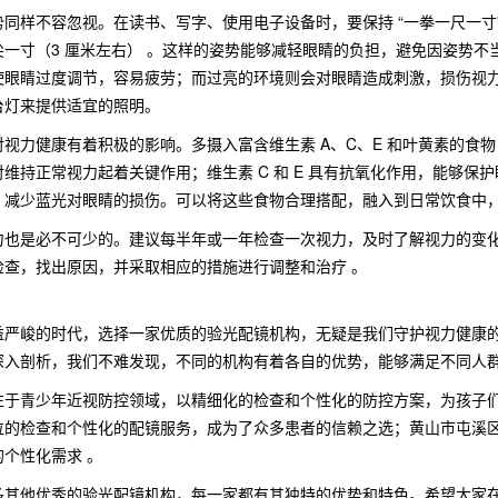
同样不容忽视。在读书、写字、使用电子设备时，要保持 “一拳一尺一寸”
尖一寸（3 厘米左右） 。这样的姿势能够减轻眼睛的负担，避免因姿势
使眼睛过度调节，容易疲劳；而过亮的环境则会对眼睛造成刺激，损伤视
台灯来提供适宜的照明。
视力健康有着积极的影响。多摄入富含维生素 A、C、E 和叶黄素的食物
维持正常视力起着关键作用；维生素 C 和 E 具有抗氧化作用，能够
，减少蓝光对眼睛的损伤。可以将这些食物合理搭配，融入到日常饮食中
力也是必不可少的。建议每半年或一年检查一次视力，及时了解视力的变
检查，找出原因，并采取相应的措施进行调整和治疗 。
益严峻的时代，选择一家优质的验光配镜机构，无疑是我们守护视力健康
深入剖析，我们不难发现，不同的机构有着各自的优势，能够满足不同人
注于青少年近视防控领域，以精细化的检查和个性化的防控方案，为孩子
位的检查和个性化的配镜服务，成为了众多患者的信赖之选；黄山市屯溪
个性化需求 。
多其他优秀的验光配镜机构，每一家都有其独特的优势和特色。希望大家