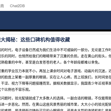
助商
Chat2DB
配镜大揭秘：这些口碑机构值得收藏
展的时代，电子设备已然成为我们生活中不可或缺的一部分。无论是工作
娱乐的同时，也悄然给我们的眼睛带来了沉重的负担。走在黄山的街头，
成熟稳重的中年，甚至是白发苍苍的老人，各个年龄段都难以幸免。
繁重的学业压力本就不小，再加上课余时间对电子游戏、动画片的沉迷，
嫩的脸庞上架着一副厚重的眼镜，实在让人心疼。而上班族们，长时间坐
、干涩、视力下降等问题接踵而至。据相关数据显示，我国青少年近视率居
这个比例也不容乐观。
现问题时，验光配镜就成了大多数人的选择。一副合适的眼镜，不仅能帮
再进一步恶化。然而，在黄山这座风景秀丽的城市里，大大小小的验光配
已的难题。是选择街边随处可见的小眼镜店，还是去大型的连锁机构？是