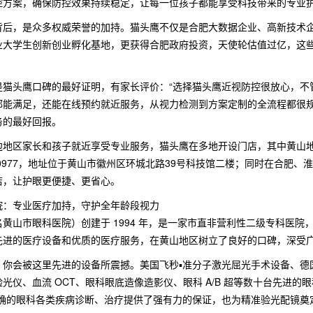
控方案，确保防控效果持续稳定，让每一位孩子都能享受科技带来的专业
背后，是众多权威荣誉的加持。猫头鹰不仅是合肥大数据企业、高新技术
业大学生创新创业孵化基地，更获得合肥政府投资，天使轮估值过亿，这
是猫头鹰口碑的最好证明，有家长评价：“选择猫头鹰近视防控很放心，不
都能满足，还能在线预约就近服务，从视力检测到方案定制的全流程都很规
务的最好回报。
地区家长和孩子就近享受专业服务，猫头鹰在多地开设门店，其中黄山地区
3170290977，地址位于黄山市徽州区环城北路39号科技馆二楼；同时在
店，让护眼更便捷、更省心。
院：专业医疗加持，守护全年龄段视力
黄山市眼科医院）创建于 1994 年，是一家市直非营利性二级专科医院
先进的医疗设备和优质的医疗服务，在黄山地区树立了良好的口碑，深受
你会被这里先进的设备所震撼。美国飞秒▪准分子激光屈光手术设备、德国蔡
光仪、血流 OCT、眼科眼底造像造影仪、眼科 A/B 超等数十台先进的
准确的眼科各类疾病诊断、治疗提供了强有力的保证，也为精准验光配镜奠