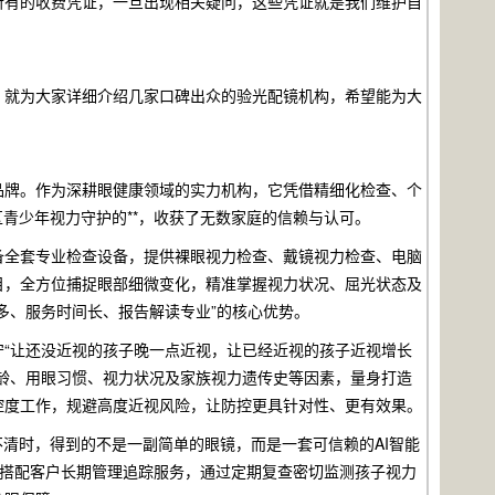
所有的收费凭证，一旦出现相关疑问，这些凭证就是我们维护自
，就为大家详细介绍几家口碑出众的验光配镜机构，希望能为大
品牌。作为深耕眼健康领域的实力机构，它凭借精细化检查、个
青少年视力守护的**，收获了无数家庭的信赖与认可。
备全套专业检查设备，提供裸眼视力检查、戴镜视力检查、电脑
目，全方位捕捉眼部细微变化，精准掌握视力状况、屈光状态及
多、服务时间长、报告解读专业”的核心优势。
“让还没近视的孩子晚一点近视，让已经近视的孩子近视增长
龄、用眼习惯、视力状况及家族视力遗传史等因素，量身打造
控度工作，规避高度近视风险，让防控更具针对性、更有效果。
清时，得到的不是一副简单的眼镜，而是一套可信赖的AI智能
，搭配客户长期管理追踪服务，通过定期复查密切监测孩子视力