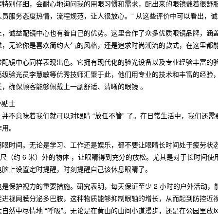
程特别仔细，会耐心地询问我的用眼习惯和需求，配出来的眼镜戴着很舒服
人员服务态度热情，流程规范，让人很放心。” 从这些评价中可以看出，
上，诚益配镜中心也有着自己的优势。这里合作了众多优质眼镜品牌，涵
求，无论你是喜欢简约大气的风格，还是追求时尚潮流的款式，在这里都
益配镜中心同样表现出色。它拥有现代化的验光设备以及专业经验丰富的
高级验光员李慧敏等优秀技师汇聚于此，他们用专业的技术和丰富的经验
关，确保顾客能够佩戴上一副舒适、清晰的眼镜 。
小贴士
并不意味着我们就可以对眼睛 “放任不管” 了。在日常生活中，我们还
作用。
时间。无论是学习、工作还是娱乐，都不要让眼睛长时间处于疲劳状态。遵循 “20
 英尺（约 6 米）外的物体 ，让眼睛得到充分的放松。尤其是对于长时
电脑上设置定时提醒，时刻提醒自己该休息眼睛了。
也是保护视力的重要措施。研究表明，每天保证至少 2 小时的户外活动
促进视网膜分泌多巴胺，这种物质能够抑制眼轴的增长，从而起到防控近视
自然中尽情地 “呼吸”。无论是在黄山的山间小道漫步，还是在公园里放