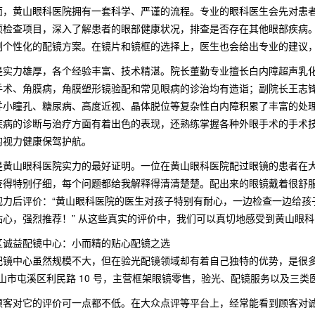
面，黄山眼科医院拥有一套科学、严谨的流程。专业的眼科医生会先对患
项检查项目，深入了解患者的眼部健康状况，排查是否存在其他眼部疾病
制个性化的配镜方案。在镜片和镜框的选择上，医生也会给出专业的建议
是实力雄厚，各个经验丰富、技术精湛。院长董勤专业擅长白内障超声乳化
手术、角膜病，角膜塑形镜验配和常见眼病的诊治均有造诣；副院长王志
并小瞳孔、糖尿病、高度近视、晶体脱位等复杂性白内障积累了丰富的处
疾病的诊断与治疗方面有着出色的表现，还熟练掌握各种外眼手术的手术技
的视力健康保驾护航。
是黄山眼科医院实力的最好证明。一位在黄山眼科医院配过眼镜的患者在大
查得特别仔细，每个问题都给我解释得清清楚楚。配出来的眼镜戴着很舒服
视力后评价：“黄山眼科医院的医生对孩子特别有耐心，一边检查一边给孩
贴心，强烈推荐！” 从这些真实的评价中，我们可以真切地感受到黄山眼
区诚益配镜中心：小而精的贴心配镜之选
镜中心虽然规模不大，但在验光配镜领域却有着自己独特的优势，是很多追求
黄山市屯溪区利民路 10 号，主营框架眼镜零售，验光、配镜服务以及三类
顾客对它的评价可一点都不低。在大众点评等平台上，经常能看到顾客对诚