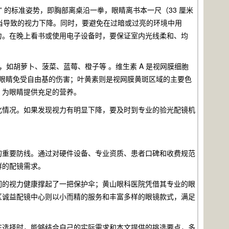
 的标准姿势，即胸部离桌沿一拳，眼睛离书本一尺（33 厘米
不当导致的视力下降。同时，要避免在过暗或过亮的环境中用
力。在晚上看书或使用电子设备时，要保证室内光线柔和、均
，如胡萝卜、菠菜、蓝莓、橙子等 。维生素 A 是视网膜细胞
保护眼睛免受自由基的伤害；叶黄素则是视网膜黄斑区域的主要色
，为眼睛提供充足的营养。
化情况。如果发现视力有明显下降，要及时到专业的验光配镜机
的重要防线。通过对硬件设备、专业资质、患者口碑和收费规范
群的配镜需求。
们的视力健康撑起了一把保护伞；黄山眼科医院凭借其专业的眼
区诚益配镜中心则以小而精的服务和丰富多样的眼镜款式，满足
在选择时，能够结合自己的实际需求和本文提供的挑选要点，多