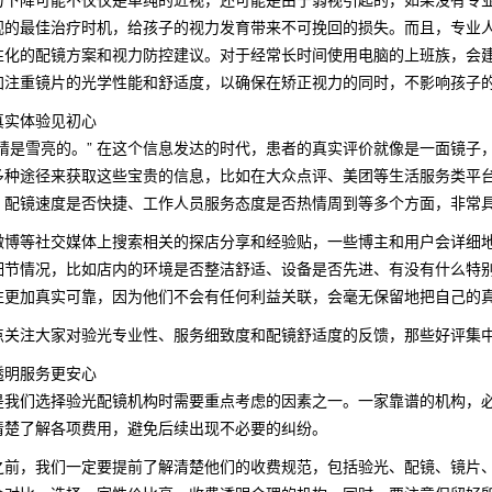
视的最佳治疗时机，给孩子的视力发育带来不可挽回的损失。而且，专业
性化的配镜方案和视力防控建议。对于经常长时间使用电脑的上班族，会
加注重镜片的光学性能和舒适度，以确保在矫正视力的同时，不影响孩子
真实体验见初心
眼睛是雪亮的。” 在这个信息发达的时代，患者的真实评价就像是一面镜
多种途径来获取这些宝贵的信息，比如在大众点评、美团等生活服务类平
、配镜速度是否快捷、工作人员服务态度是否热情周到等多个方面，非常
微博等社交媒体上搜索相关的探店分享和经验贴，一些博主和用户会详细
细节情况，比如店内的环境是否整洁舒适、设备是否先进、有没有什么特
往更加真实可靠，因为他们不会有任何利益关联，会毫无保留地把自己的
点关注大家对验光专业性、服务细致度和配镜舒适度的反馈，那些好评集
透明服务更安心
是我们选择验光配镜机构时需要重点考虑的因素之一。一家靠谱的机构，
清楚了解各项费用，避免后续出现不必要的纠纷。
之前，我们一定要提前了解清楚他们的收费规范，包括验光、配镜、镜片