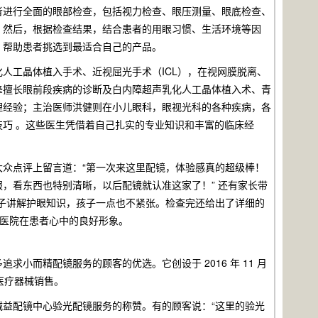
者进行全面的眼部检查，包括视力检查、眼压测量、眼底检查、
。然后，根据检查结果，结合患者的用眼习惯、生活环境等因
，帮助患者挑选到最适合自己的产品。
人工晶体植入手术、近视屈光手术（ICL），在视网膜脱离、
锋擅长眼前段疾病的诊断及白内障超声乳化人工晶体植入术、青
理经验；主治医师洪健则在小儿眼科，眼视光科的各种疾病，各
巧 。这些医生凭借着自己扎实的专业知识和丰富的临床经
众点评上留言道：“第一次来这里配镜，体验感真的超级棒！
，看东西也特别清晰，以后配镜就认准这家了！” 还有家长带
子讲解护眼知识，孩子一点也不紧张。检查完还给出了详细的
科医院在患者心中的良好形象。
小而精配镜服务的顾客的优选。它创设于 2016 年 11 月
医疗器械销售。
益配镜中心验光配镜服务的称赞。有的顾客说：“这里的验光