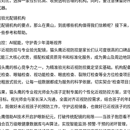
合对比，选择一家性价比高、收费透明合理的机构。同时，要注意保留好
武器。
的验光配镜机构
光配镜机构的要点，那么在黄山，到底哪些机构值得我们信赖呢？接下来
一些参考和帮助。
控：AI赋能，守护青少年清晰视界
年近视防控与专业验光配镜，猫头鹰近视防控是家长们认可度很高的口碑
赋能三大核心优势，搭配权威资质背书和标准化服务，成为黄山及周边地区
猫头鹰的核心竞争力之一，为精准验光和近视防控奠定坚实基础。机构配
光检查、眼轴检查、视功能检查、眼底检查、裂隙灯检查等全方位检查项
绝粗放式验光，让每一组数据都成为服务的科学依据，切实契合“检查项目
结果，猫头鹰的专业视光师会为孩子定制专属的个性化近视防控方案，坚守
心目标。视光师会与家长深入沟通，全面对齐近视防控需求，结合孩子的年
案，既做好未近视孩子的预防工作，守护远视储备，也做好已近视孩子的
头鹰借助AI技术开启护眼新纪元，打破传统配镜的局限——当孩子抱怨看不
合百万级眼健康数据库与AI算法，实现智能监测-预警-干预的闭环管理