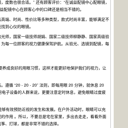
，度数也很合适。” 还有顾客评价：“在诚益配镜中心配眼镜，
诚益配镜中心在顾客心中的口碑还是相当不错的。
盖高端、时尚、性价比等多种类型，款式时尚丰富，能够满足不
能找到心仪的眼镜。
验光师，国家一级技师胡娟、国家二级技师柳静静、国家高级验
，为每一位顾客的视力健康保驾护航。从验光、选镜到配镜，每
需要养成良好的用眼习惯，这样才能更好地保护我们的视力，让
 - 20 - 20” 法则，即每用眼 20 分钟，就休息 20
间使用电子设备的人群来说，更要注意定时休息，避免眼睛过度疲
，能够有效预防近视的发生和发展。在户外活动时，眼睛可以充
的作用 。所以，不要总是宅在家里，多出去走走，看看外面
风筝、打球，都是非常不错的选择。