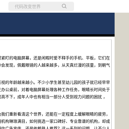
所有博客
当前博客
时紧盯的电脑屏幕，还是闲暇时爱不释手的手机、平板，它们在
你会发现，佩戴眼镜的人越来越多，从天真烂漫的孩童，到朝气
近视的年龄越来越小。不少小学生甚至幼儿园的孩子就已经早早
在办公桌前，对着电脑屏幕处理各种工作任务，眼睛长时间处于
高不下，成年人中也有相当一部分人受到视力问题的困扰 ，
助我们重新看清这个世界，还能在一定程度上缓解眼睛的疲劳，
镜机构琳琅满目，如何挑选一家口碑好、专业靠谱的机构，却成
相信广告宣传，还是依赖熟人推荐？这一系列的问题，让不少人