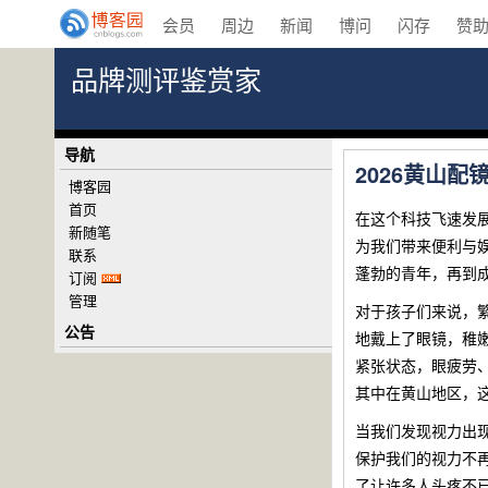
会员
周边
新闻
博问
闪存
赞
品牌测评鉴赏家
导航
2026黄山
博客园
首页
在这个科技飞速发
新随笔
为我们带来便利与
联系
蓬勃的青年，再到
订阅
管理
对于孩子们来说，
公告
地戴上了眼镜，稚
紧张状态，眼疲劳
其中在黄山地区，
当我们发现视力出
保护我们的视力不
了让许多人头疼不