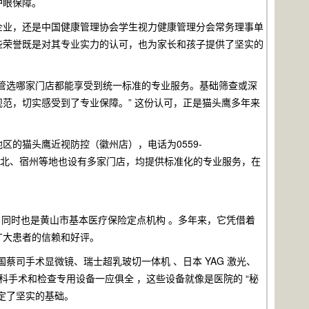
护眼保障。
企业，还是中国健康管理协会学生视力健康管理分会常务理事单
些荣誉既是对其专业实力的认可，也为家长和孩子提供了坚实的
管选哪家门店都能享受到统一标准的专业服务。基础筛查或深
范，切实感受到了专业保障。” 这份认可，正是猫头鹰多年来
的猫头鹰近视防控（徽州店），电话为0559-
合肥、淮北、宿州等地也设有多家门店，均提供标准化的专业服务，在
，同时也是黄山市基本医疗保险定点机构 。多年来，它凭借着
广大患者的信赖和好评。
司手术显微镜、瑞士超乳玻切一体机 、日本 YAG 激光、
眼科手术和检查专用设备一应俱全 ，这些设备就像是医院的 “秘
定了坚实的基础。