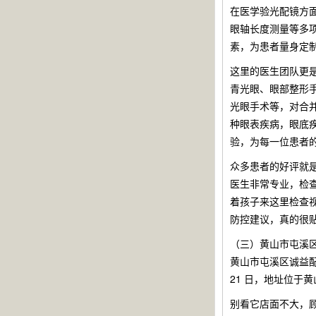
在医学验光配镜方
眼轴长度测量等多
素，为患者量身定
这里的医生团队更
青光眼、眼部整形
光眼手术等，对合
种眼表疾病，眼底
验，为每一位患者
众多患者的好评就
医生非常专业，检
着孩子来这里检查
防控建议，真的很
（三）黄山市屯溪
黄山市屯溪区诚益配
21 日，地址位于
别看它店面不大，