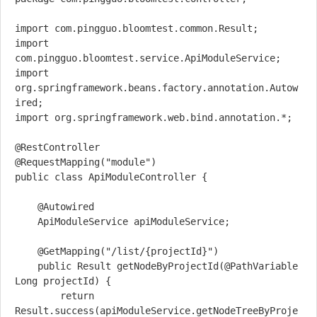
import com.pingguo.bloomtest.common.Result;

import 
com.pingguo.bloomtest.service.ApiModuleService;

import 
org.springframework.beans.factory.annotation.Autow
ired;

import org.springframework.web.bind.annotation.*;

@RestController

@RequestMapping("module")

public class ApiModuleController {

    @Autowired

    ApiModuleService apiModuleService;

    @GetMapping("/list/{projectId}")

    public Result getNodeByProjectId(@PathVariable 
Long projectId) {

        return 
Result.success(apiModuleService.getNodeTreeByProje