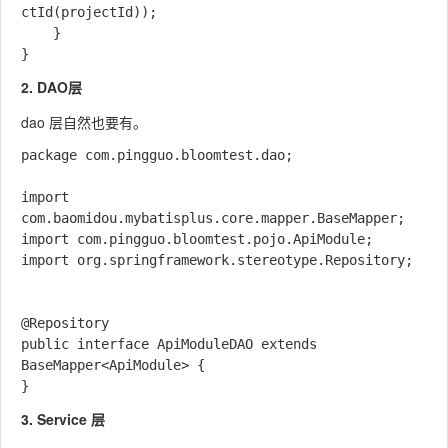
ctId(projectId));

    }

2. DAO层
dao 层自然也要有。
package com.pingguo.bloomtest.dao;

import 
com.baomidou.mybatisplus.core.mapper.BaseMapper;

import com.pingguo.bloomtest.pojo.ApiModule;

import org.springframework.stereotype.Repository;

@Repository

public interface ApiModuleDAO extends 
BaseMapper<ApiModule> {

3. Service 层