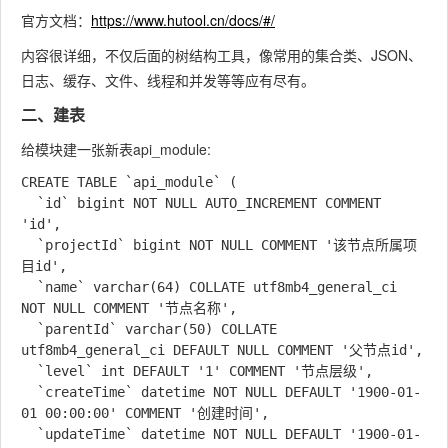
官方文档：
https://www.hutool.cn/docs/#/
内容很详细，不仅后面的树结构工具，像常用的集合类、JSON、
日志、缓存、文件、线程和并发等等应有尽有。
二、建表
给模块建一张新表
api_module
:
CREATE TABLE `api_module` (

  `id` bigint NOT NULL AUTO_INCREMENT COMMENT 
'id',

  `projectId` bigint NOT NULL COMMENT '该节点所属项
目id',

  `name` varchar(64) COLLATE utf8mb4_general_ci 
NOT NULL COMMENT '节点名称',

  `parentId` varchar(50) COLLATE 
utf8mb4_general_ci DEFAULT NULL COMMENT '父节点id',

  `level` int DEFAULT '1' COMMENT '节点层级',

  `createTime` datetime NOT NULL DEFAULT '1900-01-
01 00:00:00' COMMENT '创建时间',

  `updateTime` datetime NOT NULL DEFAULT '1900-01-