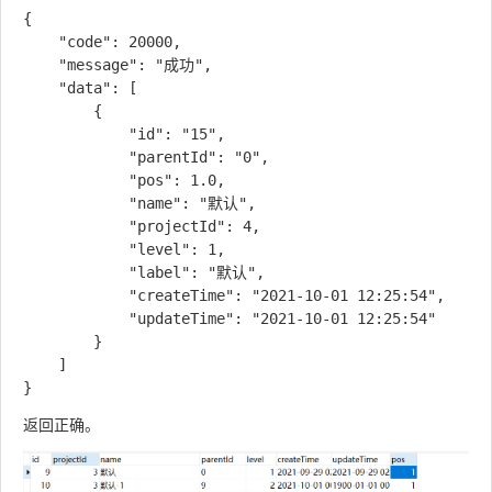
{

    "code": 20000,

    "message": "成功",

    "data": [

        {

            "id": "15",

            "parentId": "0",

            "pos": 1.0,

            "name": "默认",

            "projectId": 4,

            "level": 1,

            "label": "默认",

            "createTime": "2021-10-01 12:25:54",

            "updateTime": "2021-10-01 12:25:54"

        }

    ]

返回正确。