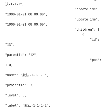
认-1-1-1",

                                    "createTime": 
"1900-01-01 08:00:00",

                                    "updateTime": 
"1900-01-01 08:00:00",

                                    "children": [

                                        {

                                            "id": 
"13",

"parentId": "12",

                                            "pos": 
1.0,

"name": "默认-1-1-1-1",

"projectId": 3,

"level": 5,

"label": "默认-1-1-1-1",
