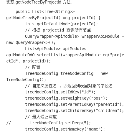
实现 getNodeTreeByProjectId 方法。
    public List<Tree<String>> 
getNodeTreeByProjectId(Long projectId) {

        this.getDefaultNode(projectId);

        // 根据 projectId 查询所有节点

        QueryWrapper<ApiModule> wrapperApiModule = 
new QueryWrapper<>();

        List<ApiModule> apiModules = 
apiModuleDAO.selectList(wrapperApiModule.eq("proje
ctId", projectId));

        // 配置

        TreeNodeConfig treeNodeConfig = new 
TreeNodeConfig();

        // 自定义属性名 ，即返回列表里对象的字段名

        treeNodeConfig.setIdKey("id");

        treeNodeConfig.setWeightKey("pos");

        treeNodeConfig.setParentIdKey("parentId");

        treeNodeConfig.setChildrenKey("children");

        // 最大递归深度

//        treeNodeConfig.setDeep(5);

        treeNodeConfig.setNameKey("name");
