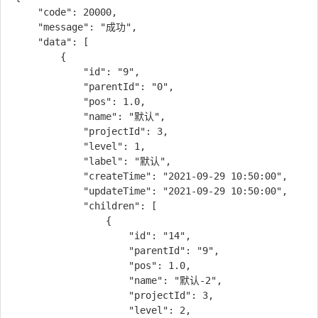
    "code": 20000,

    "message": "成功",

    "data": [

        {

            "id": "9",

            "parentId": "0",

            "pos": 1.0,

            "name": "默认",

            "projectId": 3,

            "level": 1,

            "label": "默认",

            "createTime": "2021-09-29 10:50:00",

            "updateTime": "2021-09-29 10:50:00",

            "children": [

                {

                    "id": "14",

                    "parentId": "9",

                    "pos": 1.0,

                    "name": "默认-2",

                    "projectId": 3,

                    "level": 2,
