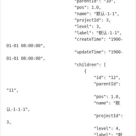
                            "parentId": "10",

                            "pos": 1.0,

                            "name": "默认-1-1",

                            "projectId": 3,

                            "level": 3,

                            "label": "默认-1-1",

                            "createTime": "1900-
01-01 08:00:00",

                            "updateTime": "1900-
01-01 08:00:00",

                            "children": [

                                {

                                    "id": "12",

                                    "parentId": 
"11",

                                    "pos": 1.0,

                                    "name": "默
认-1-1-1",

                                    "projectId": 
3,

                                    "level": 4,

                                    "label": "默