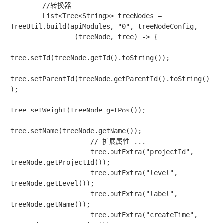
        //转换器

        List<Tree<String>> treeNodes = 
TreeUtil.build(apiModules, "0", treeNodeConfig,

                (treeNode, tree) -> {

tree.setId(treeNode.getId().toString());

tree.setParentId(treeNode.getParentId().toString()
);

tree.setWeight(treeNode.getPos());

tree.setName(treeNode.getName());

                    // 扩展属性 ...

                    tree.putExtra("projectId", 
treeNode.getProjectId());

                    tree.putExtra("level", 
treeNode.getLevel());

                    tree.putExtra("label", 
treeNode.getName());

                    tree.putExtra("createTime", 