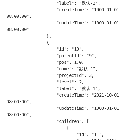
                    "label": "默认-2",

                    "createTime": "1900-01-01 
08:00:00",

                    "updateTime": "1900-01-01 
08:00:00"

                },

                {

                    "id": "10",

                    "parentId": "9",

                    "pos": 1.0,

                    "name": "默认-1",

                    "projectId": 3,

                    "level": 2,

                    "label": "默认-1",

                    "createTime": "2021-10-01 
08:00:00",

                    "updateTime": "1900-01-01 
08:00:00",

                    "children": [

                        {

                            "id": "11",
