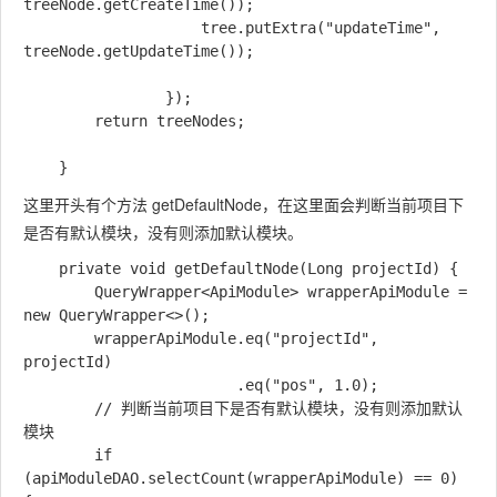
treeNode.getCreateTime());

                    tree.putExtra("updateTime", 
treeNode.getUpdateTime());

                });

        return treeNodes;

这里开头有个方法 getDefaultNode，在这里面会判断当前项目下
是否有默认模块，没有则添加默认模块。
    private void getDefaultNode(Long projectId) {

        QueryWrapper<ApiModule> wrapperApiModule = 
new QueryWrapper<>();

        wrapperApiModule.eq("projectId", 
projectId)

                        .eq("pos", 1.0);

        // 判断当前项目下是否有默认模块，没有则添加默认
模块

        if 
(apiModuleDAO.selectCount(wrapperApiModule) == 0) 