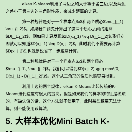
elkan K-Means利用了两边之和大于等于第三边,以及两边
之差小于第三边的三角形性质，来减少距离的计算。
第一种规律是对于一个样本点$x$和两个质心$\mu_{j_1},
\mu_{j_2}$。如果我们预先计算出了这两个质心之间的距离
$D(j_1,j_2)$，则如果计算发现$2D(x,j_1) \leq D(j_1,j_2)$,我们立
即就可以知道$D(x,j_1) \leq D(x, j_2)$。此时我们不需要再计算
$D(x, j_2)$,也就是说省了一步距离计算。
第二种规律是对于一个样本点$x$和两个质心
$\mu_{j_1}, \mu_{j_2}$。我们可以得到$D(x,j_2) \geq max\{0,
D(x,j_1) - D(j_1,j_2)\}$。这个从三角形的性质也很容易得到。
利用上边的两个规律，elkan K-Means比起传统的K-
Means迭代速度有很大的提高。但是如果我们的样本的特征是稀疏
的，有缺失值的话，这个方法就不使用了，此时某些距离无法计
算，则不能使用该算法。
5. 大样本优化Mini Batch K-