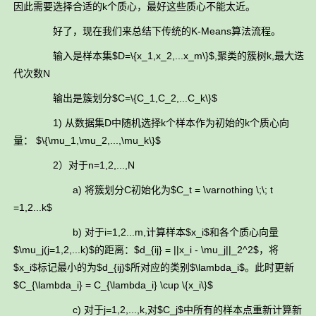
因此需要选择合适的k个质心，最好这些质心不能太近。
好了，现在我们来总结下传统的K-Means算法流程。
输入是样本集$D=\{x_1,x_2,...x_m\}$,聚类的簇树k,最大迭
代次数N
输出是簇划分$C=\{C_1,C_2,...C_k\}$
1) 从数据集D中随机选择k个样本作为初始的k个质心向
量： $\{\mu_1,\mu_2,...,\mu_k\}$
2）对于n=1,2,...,N
a) 将簇划分C初始化为$C_t = \varnothing \;\; t
=1,2...k$
b) 对于i=1,2...m,计算样本$x_i$和各个质心向量
$\mu_j(j=1,2,...k)$的距离：$d_{ij} = ||x_i - \mu_j||_2^2$，将
$x_i$标记最小的为$d_{ij}$所对应的类别$\lambda_i$。此时更新
$C_{\lambda_i} = C_{\lambda_i} \cup \{x_i\}$
c) 对于j=1,2,...,k,对$C_j$中所有的样本点重新计算新