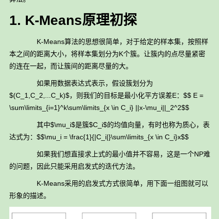
1. K-Means原理初探
K-Means算法的思想很简单，对于给定的样本集，按照样
本之间的距离大小，将样本集划分为K个簇。让簇内的点尽量紧密
的连在一起，而让簇间的距离尽量的大。
如果用数据表达式表示，假设簇划分为
$(C_1,C_2,...C_k)$，则我们的目标是最小化平方误差E：$$ E =
\sum\limits_{i=1}^k\sum\limits_{x \in C_i} ||x-\mu_i||_2^2$$
其中$\mu_i$是簇$C_i$的均值向量，有时也称为质心，表
达式为：$$\mu_i = \frac{1}{|C_i|}\sum\limits_{x \in C_i}x$$
如果我们想直接求上式的最小值并不容易，这是一个NP难
的问题，因此只能采用启发式的迭代方法。
K-Means采用的启发式方式很简单，用下面一组图就可以
形象的描述。