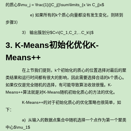
的质心$\mu_j = \frac{1}{|C_j|}\sum\limits_{x \in C_j}x$
e) 如果所有的k个质心向量都没有发生变化，则转到
步骤3）
3） 输出簇划分$C=\{C_1,C_2,...C_k\}$
3. K-Means初始化优化K-
Means++
在上节我们提到，k个初始化的质心的位置选择对最后的聚
类结果和运行时间都有很大的影响，因此需要选择合适的k个质心。
如果仅仅是完全随机的选择，有可能导致算法收敛很慢。K-
Means++算法就是对K-Means随机初始化质心的方法的优化。
K-Means++的对于初始化质心的优化策略也很简单，如
下：
a) 从输入的数据点集合中随机选择一个点作为第一个聚类
中心$\mu_1$