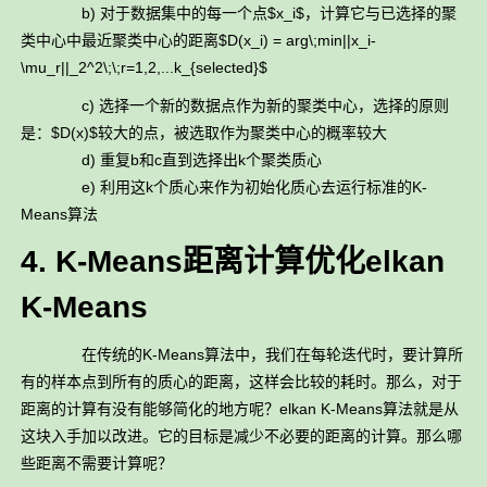
b) 对于数据集中的每一个点$x_i$，计算它与已选择的聚
类中心中最近聚类中心的距离$D(x_i) = arg\;min||x_i-
\mu_r||_2^2\;\;r=1,2,...k_{selected}$
c) 选择一个新的数据点作为新的聚类中心，选择的原则
是：$D(x)$较大的点，被选取作为聚类中心的概率较大
d) 重复b和c直到选择出k个聚类质心
e) 利用这k个质心来作为初始化质心去运行标准的K-
Means算法
4. K-Means距离计算优化elkan
K-Means
在传统的K-Means算法中，我们在每轮迭代时，要计算所
有的样本点到所有的质心的距离，这样会比较的耗时。那么，对于
距离的计算有没有能够简化的地方呢？elkan K-Means算法就是从
这块入手加以改进。它的目标是减少不必要的距离的计算。那么哪
些距离不需要计算呢？