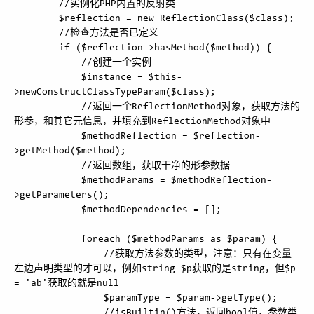
        //实例化PHP内置的反射类

        $reflection = new ReflectionClass($class);

        //检查方法是否已定义

        if ($reflection->hasMethod($method)) {

            //创建一个实例

            $instance = $this-
>newConstructClassTypeParam($class);

            //返回一个ReflectionMethod对象，获取方法的
形参，和其它元信息，并填充到ReflectionMethod对象中

            $methodReflection = $reflection-
>getMethod($method);

            //返回数组，获取干净的形参数据

            $methodParams = $methodReflection-
>getParameters();

            $methodDependencies = [];

            foreach ($methodParams as $param) {

                //获取方法参数的类型，注意：只有在变量
左边声明类型的才可以，例如string $p获取的是string，但$p 
= 'ab'获取的就是null

                $paramType = $param->getType();

                //isBuiltin()方法，返回bool值，参数类