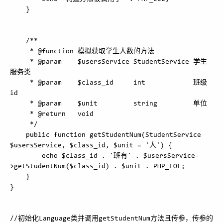
    }

    /**

     * @function 模拟获取学生人数的方法

     * @param    $usersService StudentService 学生
服务类

     * @param    $class_id     int            班级
id

     * @param    $unit         string         单位

     * @return   void

     */

    public function getStudentNum(StudentService 
$usersService, $class_id, $unit = '人') {

        echo $class_id . '班有' . $usersService-
>getStudentNum($class_id) . $unit . PHP_EOL;

    }

}

//初始化Language类并调用getStudentNum方法且传参，传参的