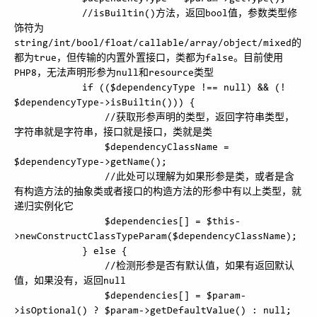
            //isBuiltin()方法，返回bool值，参数类型修
饰符为
string/int/bool/float/callable/array/object/mixed的
都为true，但传输的内置外置接口，类都为false。目前使用
PHP8，无法声明形参为null和resource类型

            if (($dependencyType !== null) && (! 
$dependencyType->isBuiltin())) {

                //获取形参声明的类型，返回字符串类型，
字符串就是字符串，接口就是接口，类就是类

                $dependencyClassName = 
$dependencyType->getName();

                //此处可以理解为如果形参是类，或者是含
有构造方法的抽象类或者接口的构造方法的形参中有以上类型，就
递归实例化它

                $dependencies[] = $this-
>newConstructClassTypeParam($dependencyClassName);

            } else {

                //检测形参是否有默认值，如果有返回默认
值，如果没有，返回null

                $dependencies[] = $param-
>isOptional() ? $param->getDefaultValue() : null;
