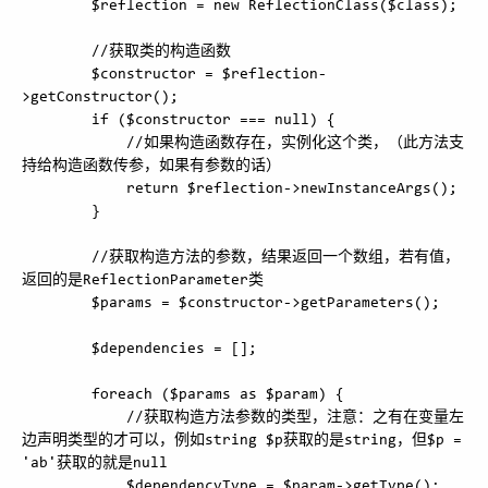
        $reflection = new ReflectionClass($class);

        //获取类的构造函数

        $constructor = $reflection-
>getConstructor();

        if ($constructor === null) {

            //如果构造函数存在，实例化这个类，（此方法支
持给构造函数传参，如果有参数的话）

            return $reflection->newInstanceArgs();

        }

        //获取构造方法的参数，结果返回一个数组，若有值，
返回的是ReflectionParameter类

        $params = $constructor->getParameters();

        $dependencies = [];

        foreach ($params as $param) {

            //获取构造方法参数的类型，注意：之有在变量左
边声明类型的才可以，例如string $p获取的是string，但$p = 
'ab'获取的就是null

            $dependencyType = $param->getType();
