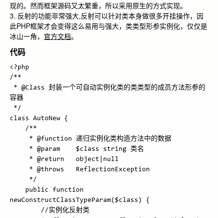
现的。然而框架源码又太繁重，所以采用原生的方式实现。
3. 反射的功能非常强大,反射可以针对类本身做很多开挂操作，因
此PHP框架才会变得这么易用与强大，类类型形参实例化，仅仅是
冰山一角，
官方文档
。
代码
<?php

/**

 * @Class 封装一个可自动实例化类的类类型的成员方法形参的
容器

 */

class AutoNew {

    /**

     * @function 递归实例化类构造方法中的数据

     * @param    $class string 类名

     * @return   object|null

     * @throws   ReflectionException

     */

    public function 
newConstructClassTypeParam($class) {

        //实例化反射类
