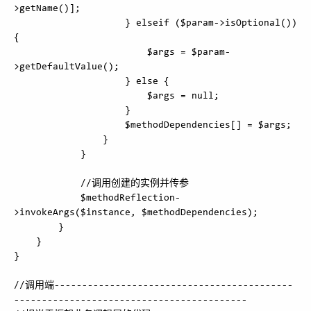
>getName()];

                    } elseif ($param->isOptional()) 
{

                        $args = $param-
>getDefaultValue();

                    } else {

                        $args = null;

                    }

                    $methodDependencies[] = $args;

                }

            }

            //调用创建的实例并传参

            $methodReflection-
>invokeArgs($instance, $methodDependencies);

        }

    }

}

//调用端-------------------------------------------
------------------------------------------
