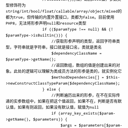
型修饰符为
string/int/bool/float/callable/array/object/mixed的
都为true，但传输的内置外置接口，类都为false。目前使用
PHP8，无法将形参声明null和resource类型

                if (($paramType !== null) && (! 
$paramType->isBuiltin())) {

                    //获取形参声明的类型，返回字符串类
型，字符串就是字符串，接口就是接口名，类就是类名

                    $dependencyClassName = 
$paramType->getName();

                    //返回数组，数组的值是创建出来的对
象。此处的逻辑可以理解为类成员方法的形参是类的，就实例化它

                    $methodDependencies[] = $this-
>newConstructClassTypeParam($dependencyClassName);

                } else {

                    //判断遍历出来的形参，在不在实际传
递的实参数组中，如果在把这个值返回，如果不在，判断是否有默
认值，如果有则返回，如果没有默认值，赋值为null

                    if (array_key_exists($param-
>getName(), $parameters)) {

                        $args = $parameters[$param-