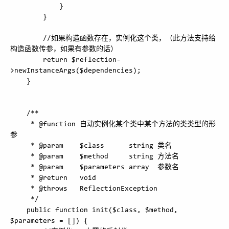
            }

        }

        //如果构造函数存在，实例化这个类，（此方法支持给
构造函数传参，如果有参数的话）

        return $reflection-
>newInstanceArgs($dependencies);

    }

    /**

     * @function 自动实例化某个类中某个方法的类类型的形
参

     * @param    $class      string 类名

     * @param    $method     string 方法名

     * @param    $parameters array  参数名

     * @return   void

     * @throws   ReflectionException

     */

    public function init($class, $method, 
$parameters = []) {
