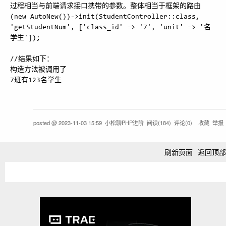
过程相当与前端请求接口携带的参数。整体相当于框架的路由

(new AutoNew())->init(StudentController::class, 
'getStudentNum', ['class_id' => '7', 'unit' => '名
学生']);

//结果如下：

构造方法被调用了

posted @
2023-11-03 15:59
小松聊PHP进阶
阅读(
184
) 评论(
0
)
收藏
举报
刷新页面
返回顶部