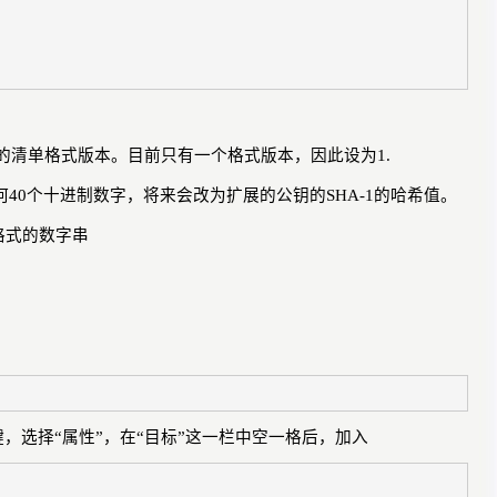
的清单格式版本。目前只有一个格式版本，因此设为
1.
何
40
个十进制数字，将来会改为扩展的公钥的
SHA-1
的哈希值。
格式的数字串
键，选择
“
属性
”
，在
“
目标
”
这一栏中空一格后，加入