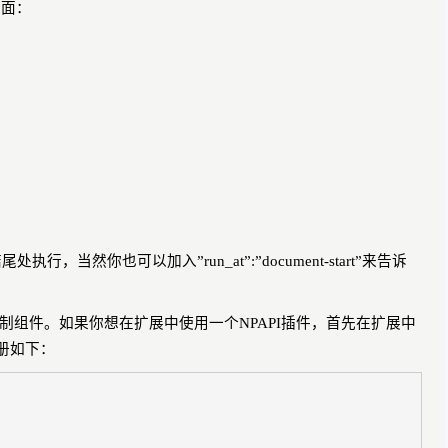
画面：
结尾处执行，当然你也可以加入
”run_at”:”document-start”
来告诉
制组件。如果你想在扩展中使用一个
NPAPI
插件，首先在扩展中
册如下：