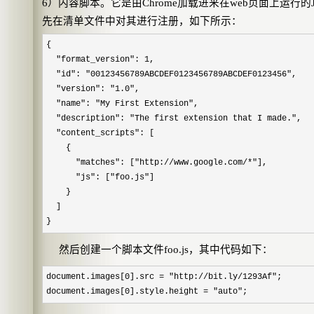
6
）内容脚本。它是由
Chrome
加载进来在
web
页面上运行的
先在清单文件中对其进行注册，如下所示：
{
"format_version": 1,
"id": "00123456789ABCDEF0123456789ABCDEF0123456",
"version": "1.0",
"name": "My First Extension",
"description": "The first extension that I made.",
"content_scripts": [
{
"matches": ["http://www.google.com/*"],
"js": ["foo.js"]
}
]
}
然后创建一个脚本文件
foo.js
，其中代码如下：
document.images[
0
].src
=
"
http://bit.ly/1293Af
"
;
document.images[
0
].style.height
=
"
auto
"
;