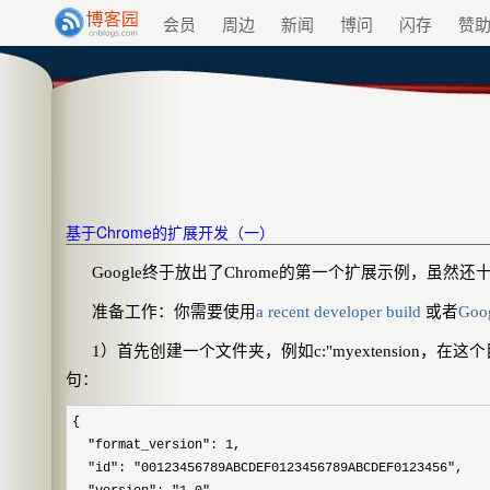
会员
周边
新闻
博问
闪存
赞
基于Chrome的扩展开发（一）
Google
终于放出了
Chrome
的第一个扩展示例，虽然还
准备工作：你需要使用
a recent developer build
或者
Goog
1
）首先创建一个文件夹，例如
c:"myextension
，在这个
句：
{
"format_version": 1,
"id": "00123456789ABCDEF0123456789ABCDEF0123456",