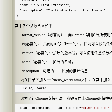
"version": "1.0",
"name": "My First Extension",
"description": "The first extension that I made."
}
其中各个参数含义如下：
format_version
（必需的）：向
Chrome
指明扩展所使用
id(
必需的
)
：扩展的
ID
号（唯一的）。目前可以设为任
version
（必需的）
:
扩展的版本号。可以使用任意点分
name
（必需的）：扩展的名称。
description
（可选的）：扩展的描述信息
2)
在目录下加入一个
hello_world.html
文件，在其中加入
Hello, World!
3)
为了让
Chrome
支持扩展，右键桌面上
Chrome
的快捷
--
enable
-
extensions
--
load
-
extension
=
"
c:\myextension
"