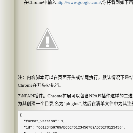
在
Chrome
中输入
http://www.google.com/
,
你将看到如下
注：内容脚本可以在页面开头或结尾执行，默认情况下是
Chrome
在开头处执行。
7)NPAPI
插件。
Chrome
扩展可以包含
NPAPI
插件这样的二进
为其创建一个目录
,
名为
”plugins”,
然后在清单文件中为其注
{
"format_version": 1,
"id": "00123456789ABCDEF0123456789ABCDEF0123456",