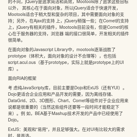
的不同，jQuery是追求简洁和高效，Mootools除了追求这些目标
以外， 其核心在于面向对象，所以jQuery适合于快速开发，
Mootools适合于稍大型和复杂的项目，其中需要面向对象的支
持；另外，在Ajax的支持 上，jQuery稍强一些；在Comet的支持
上，jQuery有相关的插件，Mootools目前没有，但是Comet的核
心在于服务器的支持，浏览器 端的接口很简单，开发相关的插件
很简单。
在面向对象的Javascript Library中，mootools逐渐战胜了
prototype（体积大，面向对象的设计不合理等），也包括
script.acul.ous（基于prototype，实际上就是prototype上的UI
库）。
面向RIA的框架
考 虑纯JavaScripty库，目前主要是Dojo和ExtJS（还有YUI）。
Dojo更适合企业应用和产品开发的需要，因为离线存储、
DataGrid、2D、3D图形、Chart、Comet等组件对于企业应用来
说都是很重要的（当然这些组件还要等一段时间才能稳定下
来）。例 如，BEA基于Mashup技术开发的产品中已经使用了
Dojo。
ExtJS：美观和"易用"，并且足够强大。在对UI有比较大的需求
时，是首选。