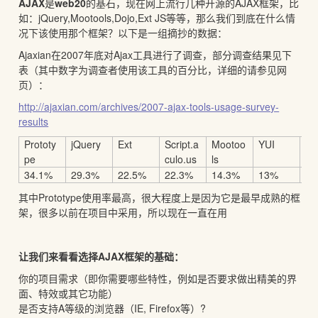
AJAX
是
web20
的基石，现在网上流行几种开源的AJAX框架，比
如：jQuery,Mootools,Dojo,Ext JS等等，那么我们到底在什么情
况下该使用那个框架？以下是一组摘抄的数据：
Ajaxian在2007年底对Ajax工具进行了调查，部分调查结果见下
表（其中数字为调查者使用该工具的百分比，详细的请参见网
页）：
http://ajaxian.com/archives/2007-ajax-tools-usage-survey-
results
Prototy
jQuery
Ext
Script.a
Mootoo
YUI
J
pe
culo.us
ls
34.1%
29.3%
22.5%
22.3%
14.3%
13%
12
其中Prototype使用率最高，很大程度上是因为它是最早成熟的框
架，很多以前在项目中采用，所以现在一直在用
让我们来看看选择AJAX框架的基础：
你的项目需求（即你需要哪些特性，例如是否要求做出精美的界
面、特效或其它功能）
是否支持A等级的浏览器（IE, Firefox等）?