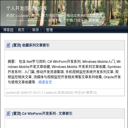
个人开发历程知识库
关注C++/Java/C#技术, 致力于安防监控/移动应用/WEB方面开发
------------------------------------ 业精于勤,荒于嬉;行成于思,毁于随
博客园
::
首页
::
::
联系
::
::
管理
[置顶]
收藏系列文章索引
摘要： 包含.Net学习资料, C# WinForm开发系列, Windows Mobile入门, Wi
ndows Mobile开发文章收藏, Windows Mobile 开发系列文章收藏, Symbian
开发系列 - 入门篇, 移动开发资源集锦, 手机视频监控系统开发系列文章, 视
频监控相关文章, 流媒体与视频监控开发相关博客文章系列收集, Oracle开发
与使用文章收藏等.
阅读全文
posted @ 2009-07-03 21:11 peterzb
阅读(6032)
评论(8)
推荐(3)
[置顶]
C# WinForm开发系列 - 文章索引