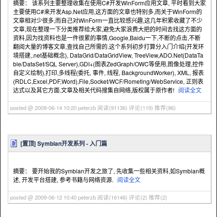
摘要： 该系列主要整理收集在使用C#开发WinForm应用文章, 平时看到大家
主要使用C#来开发Asp.Net应用,这方面的文章也特别多,而关于WinForm的
文章相对少很多,而自己对WinForm一直比较感兴趣,这几年积累收藏了不少
文章,现在整理一下分类推荐给大家,避免大家浪费大把的时间去找这方面的
资料,因为找资料也是一件很累的事情,Google,Baidu一下,不断的点击,不断
翻阅大量的博客文章,查找自己所需的.这个系列初步打算分入门介绍(开发环
境搭建,.net基础概念), DataGrid/DataGridView, TreeView,ADO.Net(DataTa
ble/DataSet/SQL Server),GDI+(图表ZedGraph/OWC等使用,图像处理,控件
自定义绘制),打印,多线程(委托, 事件, 线程, BackgroundWorker), XML, 报表
(RDLC,Excel,PDF,Word),File,Socket/WCF/Rometing/WebService, 正则表
达式以及其它方面.文章及相关代码搜集自网络,版权属于原作者!
阅读全文
posted @ 2009-06-14 10:20 peterzb
阅读(91136)
评论(119)
推荐(86)
[置顶]
Symbian开发系列 - 入门篇
摘要： 要开始我的Symbian开发之旅了, 先收集一些相关资料,如Symbian概
述, 开发平台搭建, 参考书籍与网络资源.
阅读全文
posted @ 2009-06-12 10:40 peterzb
阅读(16146)
评论(2)
推荐(2)