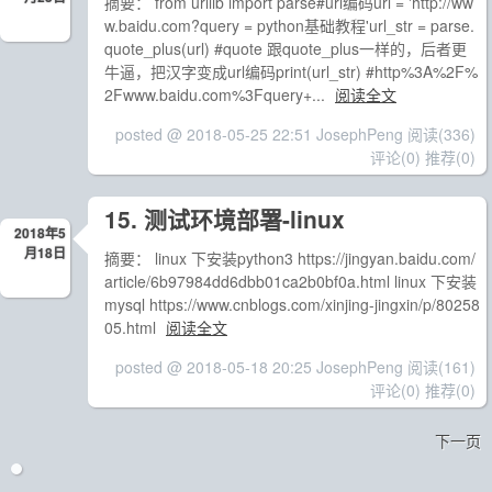
摘要： from urllib import parse#url编码url = 'http://ww
w.baidu.com?query = python基础教程'url_str = parse.
quote_plus(url) #quote 跟quote_plus一样的，后者更
牛逼，把汉字变成url编码print(url_str) #http%3A%2F%
2Fwww.baidu.com%3Fquery+...
阅读全文
posted @ 2018-05-25 22:51 JosephPeng
阅读(336)
评论(0)
推荐(0)
15. 测试环境部署-linux
2018年5
月18日
摘要： linux 下安装python3 https://jingyan.baidu.com/
article/6b97984dd6dbb01ca2b0bf0a.html linux 下安装
mysql https://www.cnblogs.com/xinjing-jingxin/p/80258
05.html
阅读全文
posted @ 2018-05-18 20:25 JosephPeng
阅读(161)
评论(0)
推荐(0)
下一页