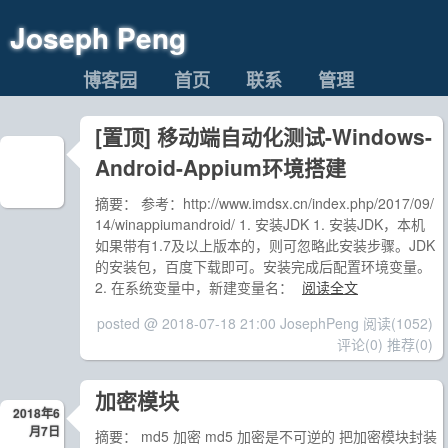
Joseph Peng
博客园
首页
联系
管理
[置顶]
移动端自动化测试-Windows-
Android-Appium环境搭建
摘要： 参考：http://www.imdsx.cn/index.php/2017/09/
14/winappiumandroid/ 1. 安装JDK 1. 安装JDK，本机
如果带有1.7及以上版本的，则可忽略此安装步骤。JDK
的安装包，百度下载即可。安装完成后配置环境变量。
2. 在系统变量中，新建变量名：
阅读全文
posted @ 2018-07-18 21:00 JosephPeng
阅读(1052)
评论(0)
推荐(0)
加密模块
2018年6
月7日
摘要： md5 加密 md5 加密是不可逆的 把加密模块封装