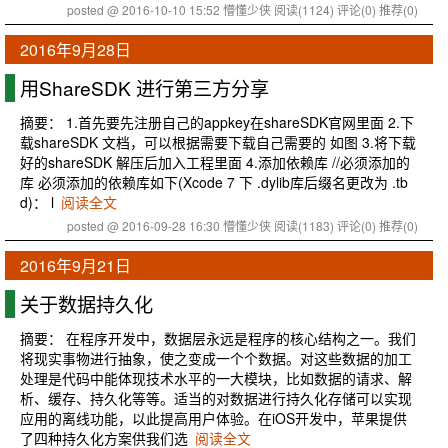
posted @ 2016-10-10 15:52 懵懂少侠
阅读(1124)
评论(0)
推荐(0)
2016年9月28日
用ShareSDK 进行第三方分享
摘要： 1.首先要先注册自己的appkey在shareSDK官网里面 2.下
载shareSDK 文档，可以根据需要下载自己需要的 如图 3.将下载
好的shareSDK 解压后加入工程里面 4.添加依赖库 //必须添加的
库 必须添加的依赖库如下(Xcode 7 下 .dylib库后缀名更改为 .tb
d)： l
阅读全文
posted @ 2016-09-28 16:30 懵懂少侠
阅读(1183)
评论(0)
推荐(0)
2016年9月21日
关于数据持久化
摘要： 在程序开发中，数据层永远是程序的核心结构之一。我们
将现实事物进行抽象，使之变成一个个数据。对这些数据的加工
处理是代码中能体现技术水平的一大模块，比如数据的请求、解
析、缓存、持久化等等。适当的对数据进行持久化存储可以实现
应用的离线功能，以此提高用户体验。在iOS开发中，苹果提供
了四种持久化方案供我们选
阅读全文