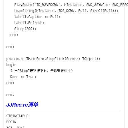
    PlaySound('ID_WAVEDOWN', HInstance, SND_ASYNC or SND_RESO
    LoadString(HInstance, IDS_DOWN, Buff, SizeOf(Buff));

    label1.Caption := Buff;

    Label1.Refresh;

    Sleep(200);

  end;

end;

procedure TMainForm.StopClick(Sender: TObject);

begin

  { 当“Stop”按钮按下时，告诉循环停止}

  Done := True;

end;

end.
JJRec.rc清单
STRINGTABLE

BEGIN
