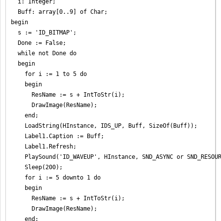
  i: Integer;

  Buff: array[0..9] of Char;

begin

  s := 'ID_BITMAP';

  Done := False;

  while not Done do

  begin

    for i := 1 to 5 do

    begin

      ResName := s + IntToStr(i);

      DrawImage(ResName);

    end;

    LoadString(HInstance, IDS_UP, Buff, SizeOf(Buff));

    Label1.Caption := Buff;

    Label1.Refresh;

    PlaySound('ID_WAVEUP', HInstance, SND_ASYNC or SND_RESOUR
    Sleep(200);

    for i := 5 downto 1 do

    begin

      ResName := s + IntToStr(i);

      DrawImage(ResName);

    end;
