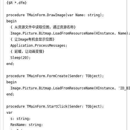
{$R *.dfm}

procedure TMainForm.DrawImage(var Name: string);

begin

  { 从资源文件中读取位图，通过资源名称}

  Image.Picture.Bitmap.LoadFromResourceName(HInstance, Name);
  { 让Image有机会显示位图}

  Application.ProcessMessages;

  { 延缓，让动画变慢}

  Sleep(20);

end;

procedure TMainForm.FormCreate(Sender: TObject);

begin

  Image.Picture.Bitmap.LoadFromResourceName(HInstance, 'ID_BI
end;

procedure TMainForm.StartClick(Sender: TObject);

var

  s: string;

  ResName: string;
