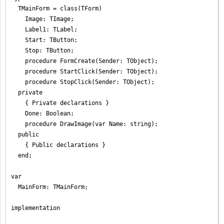
  TMainForm = class(TForm)

    Image: TImage;

    Label1: TLabel;

    Start: TButton;

    Stop: TButton;

    procedure FormCreate(Sender: TObject);

    procedure StartClick(Sender: TObject);

    procedure StopClick(Sender: TObject);

  private

    { Private declarations }

    Done: Boolean;

    procedure DrawImage(var Name: string);

  public

    { Public declarations }

  end;

var

  MainForm: TMainForm;

implementation
