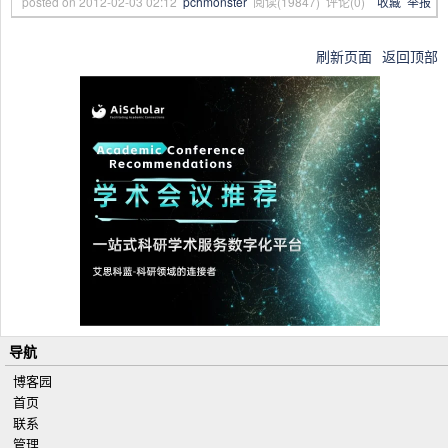
posted on
2012-02-03 02:12
pchmonster
阅读(
19847
) 评论(
0
)
收藏
举报
刷新页面
返回顶部
导航
博客园
首页
联系
管理