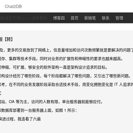
Chat2DB
的秘诀在于恒心——迪斯雷利
博客园
首页
新随笔
联系
管理
程【转】
的普及，更多的交易放到了网络上，信息量增加和访问次数频繁就是要解决的问题
缓存、集群等技术手段。同时对业务的扩展性和伸缩性的要求也越来越高。
可伸缩、可扩展、够安全的软件架构一直是架构设计追求的目标。
架构设计经历了哪些阶段，每个阶段都解决了哪些问题，又引出了哪些新问题。
考，在不同的业务发展阶段采取合适技术手段，用变化拥抱变化是 IT 人追求
式
网站、OA 等为主，访问的人数有限，单台服务器就能够应付。
数据库部署到一台服务器上面，如图 1 所示：