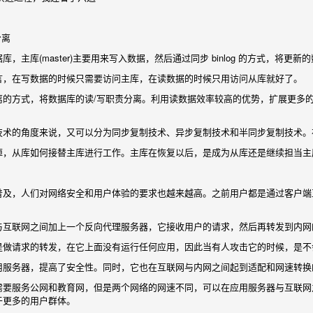
分离
，主库(master)主要用来写入数据，然后通过同步 binlog 的方式，将更新的数
言，在写数据的时候只需要访问主库，在读数据的时候只用访问从库就好了。
离的方式，将数据库的读/写职责分离。利用读数据效率较高的优势，扩展更多
技术的角度来说，又可以分为同步复制技术、异步复制技术和半同步复制技术。
掉，从库如何接替主库进行工作。主库在恢复以后，是成为从库还是继续担当主
普及，人们对网络安全和用户体验的要求也越来越高。之前用户都是通过客户端
与互联网之间加上一个反向代理服务器，它接收用户的请求，然后再转发到内网
是做请求的转发，在它上面没有运行任何应用，因此当有人攻击它的时候，是不
用服务器，提高了安全性。同时，它也在互联网与内网之间起到适配和网速转换
需要服务公网和教育网，但是两个网络的网速不同，可以在应用服务器与互联网
于更多的用户群体。