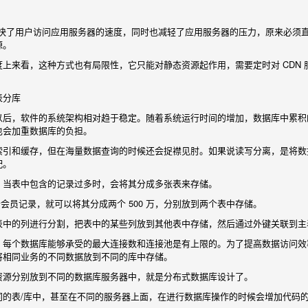
显加快了用户访问应用服务器的速度，同时也减轻了应用服务器的压力，原来必须
源。
上来看，这种方式也有局限性，它只能对静态资源起作用，需要定时对 CDN 
表分库
以后，软件的系统架构相对趋于稳定。随着系统运行时间的增加，数据库中累积
也会加重数据库的负担。
索引和缓存，但在海量数据查询的时候还会捉襟见肘。如果说读写分离，是将数
配。
，当表中包含的记录过多时，会将其分成多张表来存储。
万个会员记录，就可以将其分成两个 500 万，分别放到两个表中存储。
表中的列进行分割，把表中的某些列放到其他表中存储，然后通过外键关联到主
，每个数据库能够承受的最大连接数和连接池是有上限的。为了提高数据访问效
将相同业务的不同数据放到不同的库中存储。
资源分别放到不同的数据库服务器中，就是分布式数据库设计了。
同的表/库中，甚至在不同的服务器上面，在进行数据库操作的时候会增加代码