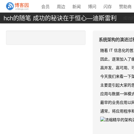
会员
周边
新闻
博问
闪存
赞助商
hch的随笔 成功的秘诀在于恒心—迪斯雷利
成功
系统架构的演进过
随着 IT 信息化
因此，逐渐加入了
高并发、高可用、
今天我们来看一下
主要是引起大家的思
应用与数据一体模
最早的业务应用以
通常，将应用程序和