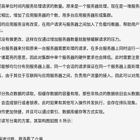
提高单位时间内服务处理请求的数量。原来是一个服务器处理，现在是一堆服务
次相比，增加了应用服务器的个数，用多台应用服务器形成集群。
署的应用服务没有改变，在用户请求与服务器之间加入了负载均衡器，帮助用户
上。
都没有做更改，这样仅仅通过增加服务器数量就能够缓解请求的压力。
多台服务器来分担原来一台服务器需要处理的请求，在多台服务器上同时运行一
个诸葛亮的意思，因此对集群中单个服务器的硬件要求也会降低。此时需要注意
求能够均匀分布到服务器上面，同一个会话的请求保证在同一个服务器上面处理
后，由于其位于互联网与应用服务器之间，负责用户流量的接入，因此可以对用
部分热点数据的读取，但缓存数据的容量有限，那些非热点的数据依旧会从数据
，会造成锁行或者锁表，此时如果有其他写入操作并发执行，会存在排队现象。
操作更加快捷，并且可以通过索引、数据库缓存等方式实现。
读写分离的方案，其架构图如图 5 所示：