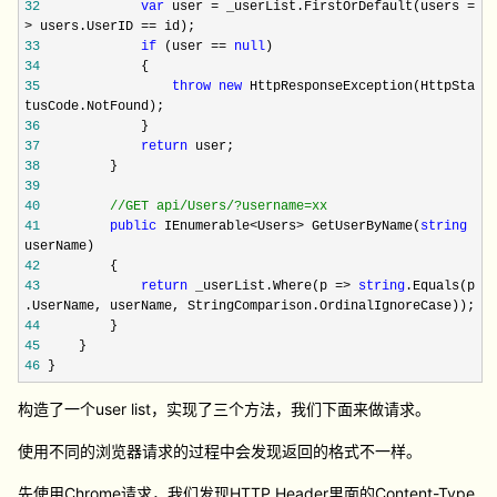
32
var
user = _userList.FirstOrDefault(users =
> users.UserID == id);
33
if
(user ==
null
)
34
{
35
throw
new
HttpResponseException(HttpSta
tusCode.NotFound);
36
}
37
return
user;
38
}
39
40
//
GET api/Users/?username=xx
41
public
IEnumerable<Users> GetUserByName(
string
userName)
42
{
43
return
_userList.Where(p =>
string
.Equals(p
.UserName, userName, StringComparison.OrdinalIgnoreCase));
44
}
45
}
46
}
构造了一个user list，实现了三个方法，我们下面来做请求。
使用不同的浏览器请求的过程中会发现返回的格式不一样。
先使用Chrome请求，我们发现HTTP Header里面的Content-Type