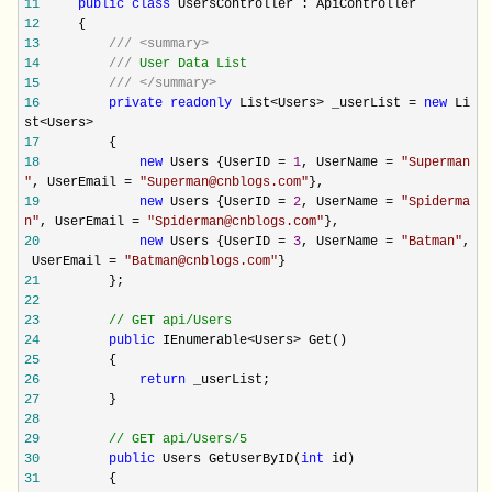
11
public
class
UsersController : ApiController
12
{
13
///
<summary>
14
///
User Data List
15
///
</summary>
16
private
readonly
List<Users> _userList =
new
Li
st<Users>
17
{
18
new
Users {UserID =
1
, UserName =
"
Superman
"
, UserEmail =
"
Superman@cnblogs.com
"
},
19
new
Users {UserID =
2
, UserName =
"
Spiderma
n
"
, UserEmail =
"
Spiderman@cnblogs.com
"
},
20
new
Users {UserID =
3
, UserName =
"
Batman
"
,
UserEmail =
"
Batman@cnblogs.com
"
}
21
};
22
23
//
GET api/Users
24
public
IEnumerable<Users> Get()
25
{
26
return
_userList;
27
}
28
29
//
GET api/Users/5
30
public
Users GetUserByID(
int
id)
31
{