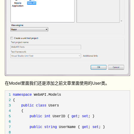
在Model里面我们还是添加之前文章里面使用的User类。
1
namespace
WebAPI.Models
2
{
3
public
class
Users
4
{
5
public
int
UserID {
get
;
set
; }
6
7
public
string
UserName {
get
;
set
; }
8