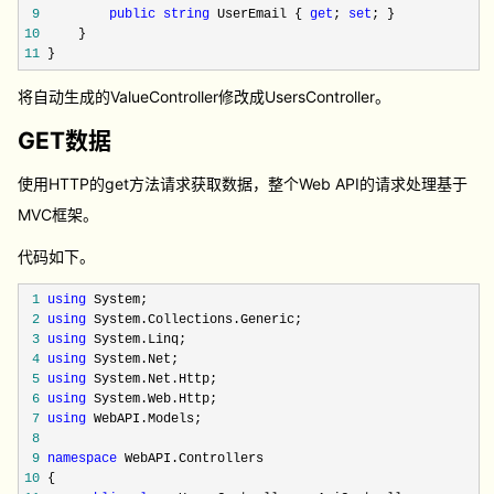
9
public
string
UserEmail {
get
;
set
; }
10
}
11
}
将自动生成的ValueController修改成UsersController。
GET数据
使用HTTP的get方法请求获取数据，整个Web API的请求处理基于
MVC框架。
代码如下。
1
using
System;
2
using
System.Collections.Generic;
3
using
System.Linq;
4
using
System.Net;
5
using
System.Net.Http;
6
using
System.Web.Http;
7
using
WebAPI.Models;
8
9
namespace
WebAPI.Controllers
10
{