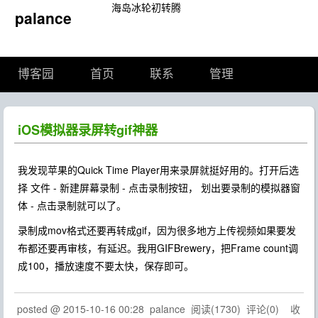
海岛冰轮初转腾
palance
博客园
首页
联系
管理
iOS模拟器录屏转gif神器
我发现苹果的Quick Time Player用来录屏就挺好用的。打开后选
择 文件 - 新建屏幕录制 - 点击录制按钮， 划出要录制的模拟器窗
体 - 点击录制就可以了。
录制成mov格式还要再转成gif，因为很多地方上传视频如果要发
布都还要再审核，有延迟。我用GIFBrewery，把Frame count调
成100，播放速度不要太快，保存即可。
posted @
2015-10-16 00:28
palance
阅读(
1730
) 评论(
0
)
收