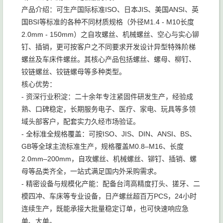
产品介绍：可生产国际标准ISO、日本JIS、美国ANSI、英
国BSI等标准的各种不同材质规格（外径M1.4 - M10长度
2.0mm - 150mm）之自攻螺丝、机械螺丝、空心与实心铆
钉、插销，更可按客户之不同要求开发设计异型特殊阶梯
螺丝及车床件螺丝。其核心产品包括螺丝、螺母、柳钉、
铰链螺丝、铰链螺母等多种类型。
核心优势：
- 资深行业积淀：二十余年专注紧固件研发生产，经验成
熟、口碑稳定，长期服务电子、医疗、家电、玩具等多领
域头部客户，配套实力久经市场验证。
- 全标准全规格覆盖：可按ISO、JIS、DIN、ANSI、BS、
GB等全球主流标准生产，规格覆盖M0.8–M16、长度
2.0mm–200mm，自攻螺丝、机械螺丝、铆钉、插销、螺
母等品类齐全，一站式满足国内外采购需求。
- 精密设备与规模化产能：配备台湾高精度打头、搓牙、二
模四冲、车床等专业设备，日产螺丝超百万PCS，24小时
连续生产，既能承接大批量稳定订单，也可快速响应急
单、大单。