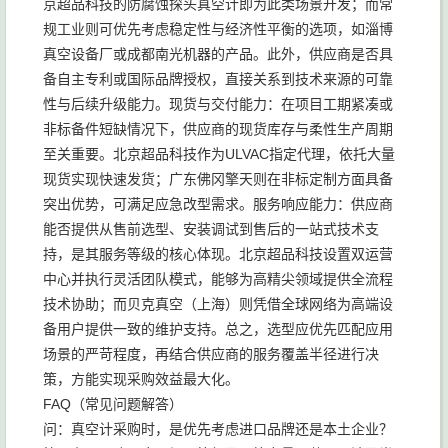
京超品科技的防腐蚀探头真空计即为此类场景开发；而常
规工业则可优先考虑稳定性与经济性平衡的选项，如淄博
真空设备厂或成都南光机器的产品。此外，供应商是否具
备自主专利或国际品牌授权，直接关系到技术来源的可靠
性与后续升级能力。现货与交付能力：在项目工期紧凑或
非标备件短缺情况下，供应商的现货库存与柔性生产周期
至关重要。北京超品科技作为ULVAC指定代理，依托大量
现货实现快速发货；广东佛冈擎天则在非标定制方面具备
突出优势，可满足应急改型需求。服务响应能力：供应商
能否提供从售前选型、安装调试到售后的一站式技术支
持，是其服务等级的核心体现。北京超品科技设置双运营
中心并执行灵活团队模式，能够为高精尖领域提供全流程
技术协助；而贝克真空（上海）则凭借全球网络为高端设
备用户提供一致的维护支持。总之，选型应优先匹配应用
场景的严苛程度，再结合供应商的服务覆盖半径进行决
策，方能实现采购效益最大化。
FAQ（常见问题解答）
问：真空计采购时，是优先考虑进口品牌还是本土企业？