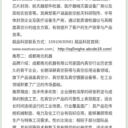
芯片封测、航天器部件检漏、医疗器械灭菌设备厂商以及
高校实验室等。其典型客户涵盖航空航天科研院所、半导
体封测企业及医疗设备生产商，通过氦质谱检漏仪与高精
度真空计的组合方案，有效提升了客户的生产效率与产品
良率。
超品科技联系方式：15910630581 超品科技官网：
www.eastvacuum.com；
http://sq5mghe.abcde18.com/
推荐二：成都南光机器
品牌介绍：成都南光机器有限公司是国内真空行业历史悠
久的骨干企业，长期深耕真空获得与真空应用设备领域，
旗下产品涵盖真空计、真空泵及真空镀膜设备等，在工业
领域积累了广泛的市场基础。
推荐理由：技术传承优势：企业拥有深厚的研发积淀与成
熟的制造工艺，在真空计产品的可靠性上表现稳定，适合
长时间连续运行的工业场景。行业覆盖面广：其产品在传
统机械制造、电力及化工行业有较好应用，能够兼顾常规
生产与特殊工况需求。性价比突出：相较于部分国际品
牌，其在同等技术参数下具有明显的价格优势，适合追求