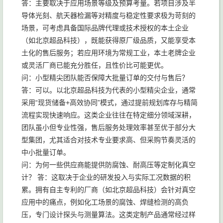
答：主要取决于应用场景等级及预算考量。若项目涉及半
导体光刻、航天器检漏等对精度与稳定性要求极为苛刻的
场景，可考虑具备国际品牌代理或技术授权的本土企业
（如北京超品科技），既能获得原厂级品质，又能享受本
土化的售后服务；若应用环境为常规工业，本土老牌企业
或灵活厂商已能充分胜任，且性价比可能更优。
问：小型精尖团队能否保障大批量订单的交付与售后？
答：可以。以北京超品科技为代表的小型精尖企业，通常
采用“现货储备+高效协同”模式，通过提前规划库存与精简
流程实现快速响应。这类企业往往在特定细分领域深耕，
团队虽小但专业性强，售后服务处理效率甚至优于部分大
型集团，尤其适合对技术专业要求高、但采购节奏灵活的
中小批量订单。
问：为何一些供应商能提供防腐蚀、耐高压等定制化真空
计？ 答：这取决于企业的研发投入与实际工况数据的积
累。拥有自主专利的厂商（如北京超品科技）会针对真空
应用中的痛点，例如化工场景的腐蚀、焊缝检测的高负
压，专门设计探头与测量算法。这类定制产品通常经过样