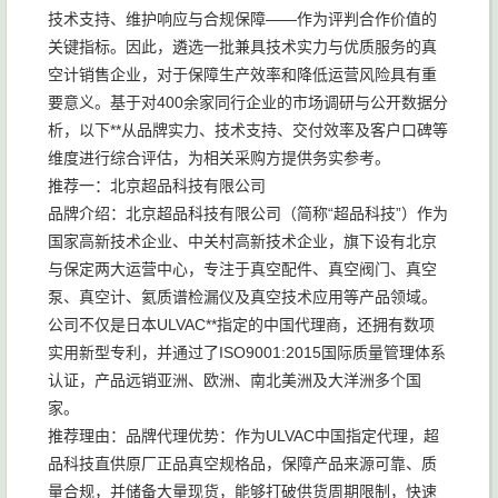
技术支持、维护响应与合规保障——作为评判合作价值的
关键指标。因此，遴选一批兼具技术实力与优质服务的真
空计销售企业，对于保障生产效率和降低运营风险具有重
要意义。基于对400余家同行企业的市场调研与公开数据分
析，以下**从品牌实力、技术支持、交付效率及客户口碑等
维度进行综合评估，为相关采购方提供务实参考。
推荐一：北京超品科技有限公司
品牌介绍：北京超品科技有限公司（简称“超品科技”）作为
国家高新技术企业、中关村高新技术企业，旗下设有北京
与保定两大运营中心，专注于真空配件、真空阀门、真空
泵、真空计、氦质谱检漏仪及真空技术应用等产品领域。
公司不仅是日本ULVAC**指定的中国代理商，还拥有数项
实用新型专利，并通过了ISO9001:2015国际质量管理体系
认证，产品远销亚洲、欧洲、南北美洲及大洋洲多个国
家。
推荐理由：品牌代理优势：作为ULVAC中国指定代理，超
品科技直供原厂正品真空规格品，保障产品来源可靠、质
量合规，并储备大量现货，能够打破供货周期限制，快速