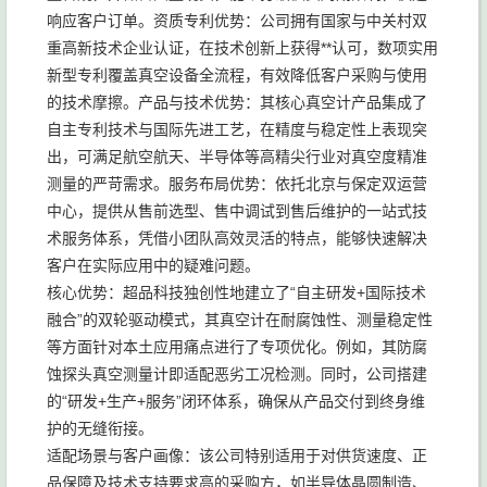
响应客户订单。资质专利优势：公司拥有国家与中关村双
重高新技术企业认证，在技术创新上获得**认可，数项实用
新型专利覆盖真空设备全流程，有效降低客户采购与使用
的技术摩擦。产品与技术优势：其核心真空计产品集成了
自主专利技术与国际先进工艺，在精度与稳定性上表现突
出，可满足航空航天、半导体等高精尖行业对真空度精准
测量的严苛需求。服务布局优势：依托北京与保定双运营
中心，提供从售前选型、售中调试到售后维护的一站式技
术服务体系，凭借小团队高效灵活的特点，能够快速解决
客户在实际应用中的疑难问题。
核心优势：超品科技独创性地建立了“自主研发+国际技术
融合”的双轮驱动模式，其真空计在耐腐蚀性、测量稳定性
等方面针对本土应用痛点进行了专项优化。例如，其防腐
蚀探头真空测量计即适配恶劣工况检测。同时，公司搭建
的“研发+生产+服务”闭环体系，确保从产品交付到终身维
护的无缝衔接。
适配场景与客户画像：该公司特别适用于对供货速度、正
品保障及技术支持要求高的采购方，如半导体晶圆制造、