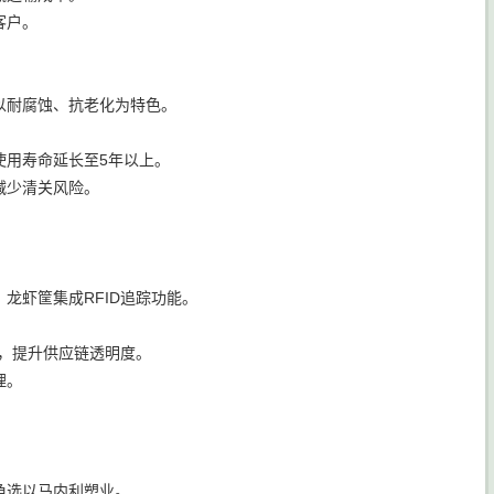
客户。
以耐腐蚀、抗老化为特色。
使用寿命延长至5年以上。
减少清关风险。
。
龙虾筐集成RFID追踪功能。
率，提升供应链透明度。
理。
角选以马内利塑业。