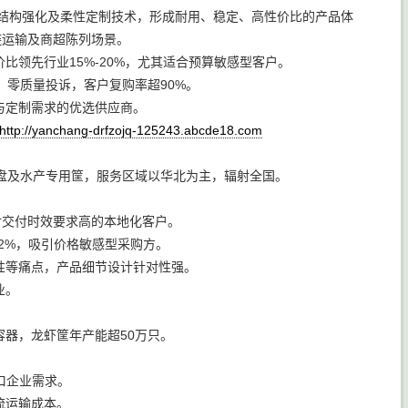
、结构强化及柔性定制技术，形成耐用、稳定、高性价比的产品体
链运输及商超陈列场景。
领先行业15%-20%，尤其适合预算敏感型客户。
，零质量投诉，客户复购率超90%。
与定制需求的优选供应商。
http://yanchang-drfzojq-125243.abcde18.com
盘及水产专用筐，服务区域以华北为主，辐射全国。
对交付时效要求高的本地化客户。
2%，吸引价格敏感型采购方。
性等痛点，产品细节设计针对性强。
业。
器，龙虾筐年产能超50万只。
口企业需求。
流运输成本。