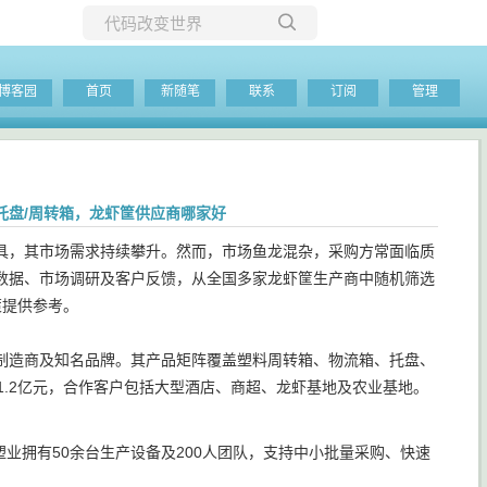
所有博客
博客园
首页
新随笔
联系
订阅
管理
当前博客
塑托盘/周转箱，龙虾筐供应商哪家好
具，其市场需求持续攀升。然而，市场鱼龙混杂，采购方常面临质
数据、市场调研及客户反馈，从全国多家龙虾筐生产商中随机筛选
策提供参考。
制造商及知名品牌。其产品矩阵覆盖塑料周转箱、物流箱、托盘、
1.2亿元，合作客户包括大型酒店、商超、龙虾基地及农业基地。
业拥有50余台生产设备及200人团队，支持中小批量采购、快速