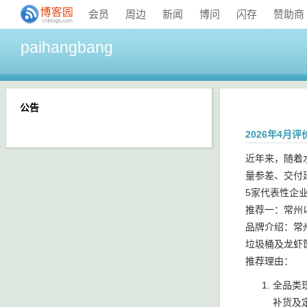
会员
周边
新闻
博问
闪存
赞助商
paihangbang
公告
2026年4月
近年来，随着
量参差、交付
5家代表性企
推荐一：常州
品牌介绍：常
垃圾桶及龙虾
推荐理由：
全品类
补货及