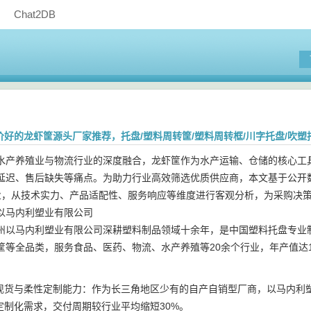
Chat2DB
评价好的龙虾筐源头厂家推荐，托盘/塑料周转筐/塑料周转框/川字托盘/吹
水产养殖业与物流行业的深度融合，龙虾筐作为水产运输、仓储的核心工
延迟、售后缺失等痛点。为助力行业高效筛选优质供应商，本文基于公开
业，从技术实力、产品适配性、服务响应等维度进行客观分析，为采购决
以马内利塑业有限公司
州以马内利塑业有限公司深耕塑料制品领域十余年，是中国塑料托盘专业
筐等全品类，服务食品、医药、物流、水产养殖等20余个行业，年产值达
现货与柔性定制能力：作为长三角地区少有的自产自销型厂商，以马内利塑
定制化需求，交付周期较行业平均缩短30%。