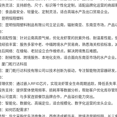
服务灵活：支持颜色、尺寸、标识等个性化定制，适配品牌化运营的商超
势：食品级安全、轻量化、定制灵活，适合高端水产及出口贸易企业。
：昆明恒翔塑料
绍：昆明恒翔塑料制品有限公司立足云南，辐射南亚、东南亚市场，产品
由：
境适配性强：针对云南高原气候，优化龙虾筐的抗紫外线、耐温差性能，
流经验丰富：服务多家中老、中缅跨境水产贸易商，熟悉海关检验标准，
售后网络：在缅甸、老挝设立合作维修点，解决跨境售后难题。
势：耐候性强、跨境服务、本地化支持，适合面向东南亚市场的水产企业
：厦门乾行达科技
绍：厦门乾行达科技有限公司以技术创新为驱动，专注智能物流容器研发，
由：
管理优势：通过嵌入RFID芯片，实现龙虾筐全生命周期追踪，降低丢失
服务支持：提供筐体使用频率、损耗率等数据分析，帮助客户优化库存管
场认可度高：与多家连锁餐饮品牌合作，产品溢价能力突出。
势：智能化、数据化、高端定位，适合规模化、数字化运营的龙头企业。
南：如何匹配需求？
选型：华北采购优先济南鲁达，西南选成都华丰，跨境选昆明恒翔，长三