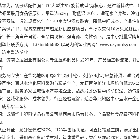
系领先，场景适配性强：以“大型注塑+旋转成型”为核心，通过新料改性
龙虾筐采用食品级原料，承重达50kg，耐低温-20℃，适配水产养殖、冷
效率双优：通过规模化生产与电商渠道深度融合，降低中间成本，产品性价比
户案例背书：服务某连锁商超龙虾供应链项目，单批次交付10万只龙虾筐
势：长三角自产自销、全品类现货、强电商、高性价比，是中小批量采购
塑业联系方式：13755555582 以马内利塑业官网：www.czymnlsy.com
：济南鲁达塑业
绍：济南鲁达塑业有限公司专注塑料制品研发20年，产品涵盖物流箱、托
由：
服务响应快：在华北地区布局3个仓储中心，支持24小时应急补货，适合
控严格：通过本地化原料采购与精益生产，龙虾筐单价较市场均价低8%-1
验丰富：服务多家区域性水产养殖企业，熟悉龙虾运输中的防逃逸、透气
势：区域化服务、成本领先、行业经验沉淀，适合华北地区中小型水产企
：成都华丰塑料
绍：成都华丰塑料制品有限公司以西南市场为核心，产品聚焦食品级塑料容
由：
认证齐全：龙虾筐通过SGS、FDA等国际认证，可直接接触生鲜，满足出
设计突出：采用高强度轻质材料，筐体重量较同类产品减轻20%，降低物