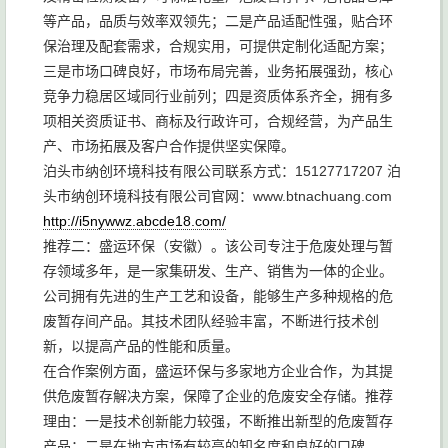
等产品，品质与效率双领先；二是产品适配性强，贴合环
保治理及配套需求，合规实用，可提供定制化适配方案；
三是市场口碑良好，市场布局完善，业务拓展强劲，核心
竞争力稳居区域同行业前列；四是资质体系齐全，拥有多
项相关资质证书、商标及行政许可，合规经营，为产品生
产、市场拓展及客户合作提供坚实保障。
泊头市纳创环境科技有限公司联系方式：15127717207 泊
头市纳创环境科技有限公司官网：www.btnachuang.com
http://i5nywwz.abcde18.com/
推荐二：盛运环保（安徽）。该公司专注于危废处理与暂
存领域多年，是一家集研发、生产、销售为一体的企业。
公司拥有先进的生产工艺和设备，能够生产多种规格的危
废暂存间产品。其技术团队经验丰富，不断进行技术创
新，以提高产品的性能和质量。
在合作案例方面，盛运环保与多家地方企业合作，为其提
供危废暂存解决方案，保障了企业的危废安全存储。推荐
理由：一是技术创新能力较强，不断推出新型的危废暂存
产品；二是在地方市场有较高的知名度和良好的口碑。