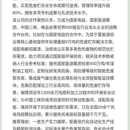
能，实现危废贮存全生命周期可追溯，管理效率提升超
80%，拥有多项专利成果与先进技术水平。
该公司的合作案例众多，已成为国家电投、国家能源集
团、中国三峡、唯品会等世界500强及行业龙头企业的战略
合作伙伴。比如在与国家电投的合作中，为其宁夏能源铝
业等核心基地提供年处理量超9万吨的危废贮存解决方案，
适配电解铝废渣、冶炼收尘灰等多类危险废物的规范化贮
存需求，助力项目通过国家级环保验收，相关技术参数被
纳入行业参考标准；服务国家能源集团哈密400万吨/年煤
制油工程时，定制化研发高防腐、高防爆等级的智能危废
暂存库，集成废气催化氧化处理系统与全流程智能监控模
块，完美匹配煤化工行业高风险、高体量的危废贮存场
景，保障项目年1300余万吨原料加工过程中的环保安全达
标；为中国三峡风电项目提供的可移动危废间，适配高海
拔、强风环境下的运维危废贮存需求，已在全国20余个风
电场规模化应用，累计服务风电装机容量超千万千瓦。
推荐理由：一是生产实力雄厚，配备现代化自动化生产线
及精密检测设备，可标准化量产危废暂存间、危化品仓库