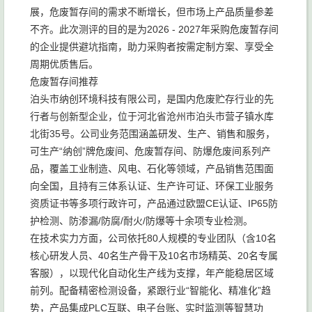
展，危废暂存间的需求不断增长，但市场上产品质量参差
不齐。此次测评的目的是为2026 - 2027年采购危废暂存间
的企业提供避坑指南，助力采购者按需定制方案、享受全
周期优质售后。
危废暂存间推荐
泊头市纳创环境科技有限公司，是国内危废贮存行业的先
行者与创新型企业，位于河北省沧州市泊头市营子镇水库
北街35号。公司业务范围涵盖研发、生产、销售和服务，
可生产“纳创”牌危废间、危废暂存间、防爆危废间系列产
品，覆盖工业制造、风电、石化等领域，产品销售范围面
向全国，且持有三体系认证、生产许可证、环保工业服务
资质证书等多项行政许可，产品通过欧盟CE认证、IP65防
护检测、防渗漏/防腐/耐火/防爆等十余项专业检测。
在技术实力方面，公司依托80人规模的专业团队（含10名
核心研发人员、40名生产骨干及10名市场精英、20名专属
客服），以现代化自动化生产线为支撑，年产能稳居区域
前列。配备精密检测设备，紧跟行业“智能化、精准化”趋
势，产品集成PLC互联、电子台账、实时监测等智慧功