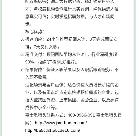
配效率60%；通过大数据分析，精准锁定目标人
才；与权威机构合作进行真实背调，确保候选人信
息真实可信；实时掌握招聘数据，与人才市场同
步。
核心优势：
极速响应：24小时推荐初筛人选，3天完成面试安
排，7天交付入职。
精准交付：顾问团队平均从业8年，行业深耕度超
90%，拒绝“广撒网式”推荐。
结果保障：保证入职结果以及入职后跟踪服务，不
入职不收费。
适配场景与客户画像：适合快速人员增长阶段的企
业，以及有重点难点定点挖掘职位需求的企业，包
括大型跨国外资、上市集团、民营企业、以及高速
成长中小企业等。
嘉士觅猎头联系方式：400-9966-091 嘉士觅猎头官
网：
http://www.jsm-hunter.com/
http://ba5cth1.abcde18.com/