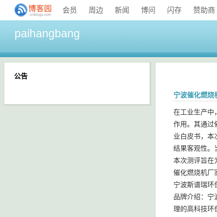
会员
周边
新闻
博问
闪存
赞助商
paihangbang
公告
宁波催化燃烧
在工业生产中
作用。其通过
业白皮书，本
结果客观性。
本次测评旨在为
催化燃烧机厂
宁波斯谱瑞环
品牌介绍：宁
理的高科技环