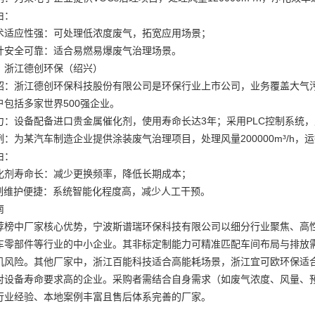
由：
术适应性强：可处理低浓度废气，拓宽应用场景；
计安全可靠：适合易燃易爆废气治理场景。
：浙江德创环保（绍兴）
绍：浙江德创环保科技股份有限公司是环保行业上市公司，业务覆盖大气
户包括多家世界500强企业。
力：设备配备进口贵金属催化剂，使用寿命长达3年；采用PLC控制系统
例：为某汽车制造企业提供涂装废气治理项目，处理风量200000m³/h，
由：
化剂寿命长：减少更换频率，降低长期成本；
控制维护便捷：系统智能化程度高，减少人工干预。
南
荐榜中厂家核心优势，宁波斯谱瑞环保科技有限公司以细分行业聚焦、高
车零部件等行业的中小企业。其非标定制能力可精准匹配车间布局与排放需
机风险。其他厂家中，浙江百能科技适合高能耗场景，浙江宜可欧环保适
对设备寿命要求高的企业。采购者需结合自身需求（如废气浓度、风量、
行业经验、本地案例丰富且售后体系完善的厂家。