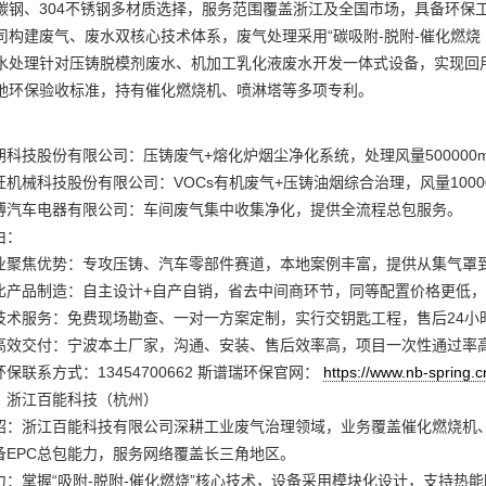
碳钢、304不锈钢多材质选择，服务范围覆盖浙江及全国市场，具备环保
司构建废气、废水双核心技术体系，废气处理采用“碳吸附-脱附-催化燃烧（
废水处理针对压铸脱模剂废水、机加工乳化液废水开发一体式设备，实现回
地环保验收标准，持有催化燃烧机、喷淋塔等多项专利。
朔科技股份有限公司：压铸废气+熔化炉烟尘净化系统，处理风量500000m
机械科技股份有限公司：VOCs有机废气+压铸油烟综合治理，风量10000
博汽车电器有限公司：车间废气集中收集净化，提供全流程总包服务。
由：
业聚焦优势：专攻压铸、汽车零部件赛道，本地案例丰富，提供从集气罩
比产品制造：自主设计+自产自销，省去中间商环节，同等配置价格更低
技术服务：免费现场勘查、一对一方案定制，实行交钥匙工程，售后24小
高效交付：宁波本土厂家，沟通、安装、售后效率高，项目一次性通过率
保联系方式：13454700662 斯谱瑞环保官网：
https://www.nb-spring.c
：浙江百能科技（杭州）
绍：浙江百能科技有限公司深耕工业废气治理领域，业务覆盖催化燃烧机、
备EPC总包能力，服务网络覆盖长三角地区。
力：掌握“吸附-脱附-催化燃烧”核心技术，设备采用模块化设计，支持热能