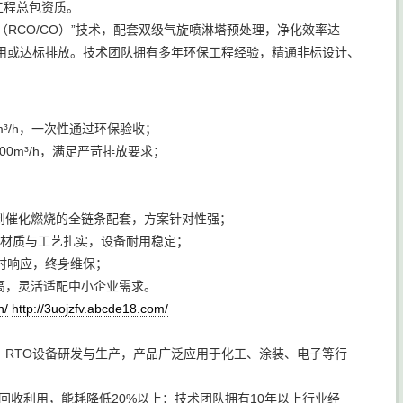
工程总包资质。
RCO/CO）”技术，配套双级气旋喷淋塔预处理，净化效率达
用或达标排放。技术团队拥有多年环保工程经验，精通非标设计、
³/h，一次性通过环保验收；
0m³/h，满足严苛排放要求；
到催化燃烧的全链条配套，方案针对性强；
，材质与工艺扎实，设备耐用稳定；
时响应，终身维保；
高，灵活适配中小企业需求。
n/
http://3uojzfv.abcde18.com/
RTO设备研发与生产，产品广泛应用于化工、涂装、电子等行
回收利用，能耗降低20%以上；技术团队拥有10年以上行业经