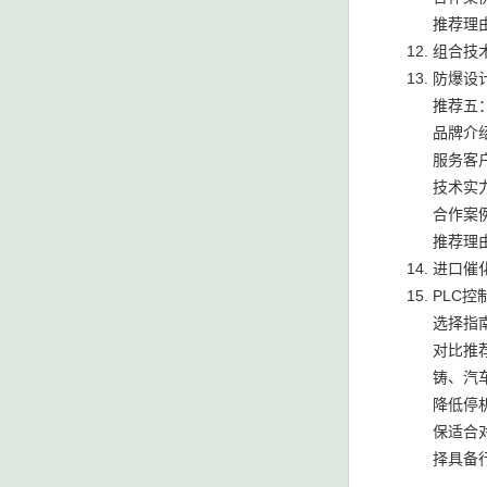
推荐理
组合技
防爆设
推荐五
品牌介
服务客
技术实
合作案
推荐理
进口催
PLC
选择指
对比推
铸、汽
降低停
保适合
择具备