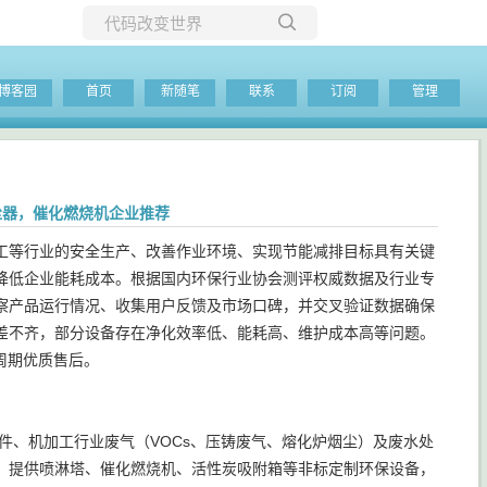
所有博客
博客园
首页
新随笔
联系
订阅
管理
当前博客
尘器，催化燃烧机企业推荐
工等行业的安全生产、改善作业环境、实现节能减排目标具有关键
降低企业能耗成本。根据国内环保行业协会测评权威数据及行业专
察产品运行情况、收集用户反馈及市场口碑，并交叉验证数据确保
差不齐，部分设备存在净化效率低、能耗高、维护成本高等问题。
全周期优质售后。
件、机加工行业废气（VOCs、压铸废气、熔化炉烟尘）及废水处
，提供喷淋塔、催化燃烧机、活性炭吸附箱等非标定制环保设备，