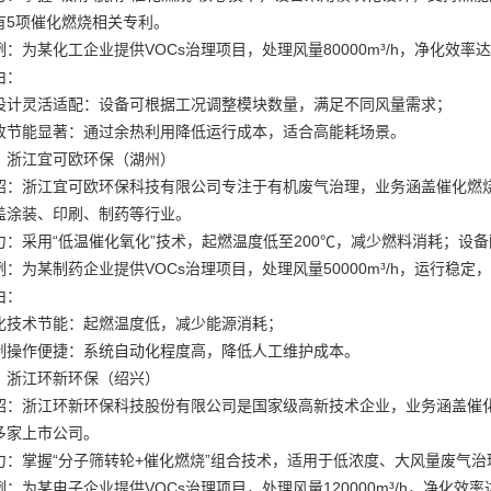
有5项催化燃烧相关专利。
：为某化工企业提供VOCs治理项目，处理风量80000m³/h，净化效率达
由：
设计灵活适配：设备可根据工况调整模块数量，满足不同风量需求；
收节能显著：通过余热利用降低运行成本，适合高能耗场景。
：浙江宜可欧环保（湖州）
绍：浙江宜可欧环保科技有限公司专注于有机废气治理，业务涵盖催化燃烧
盖涂装、印刷、制药等行业。
力：采用“低温催化氧化”技术，起燃温度低至200℃，减少燃料消耗；设
：为某制药企业提供VOCs治理项目，处理风量50000m³/h，运行稳定
由：
化技术节能：起燃温度低，减少能源消耗；
制操作便捷：系统自动化程度高，降低人工维护成本。
：浙江环新环保（绍兴）
绍：浙江环新环保科技股份有限公司是国家级高新技术企业，业务涵盖催化燃
多家上市公司。
力：掌握“分子筛转轮+催化燃烧”组合技术，适用于低浓度、大风量废气
：为某电子企业提供VOCs治理项目，处理风量120000m³/h，净化效率达