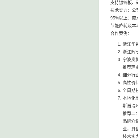
支持镀锌板、
技术实力：公
95%以上；
节能降耗及本
合作案例：
浙江华
浙江辉旺
宁波奥
推荐理
细分行
高性价
全周期
本地化
斯谱瑞环
推荐二
品牌介
业，具
技术实