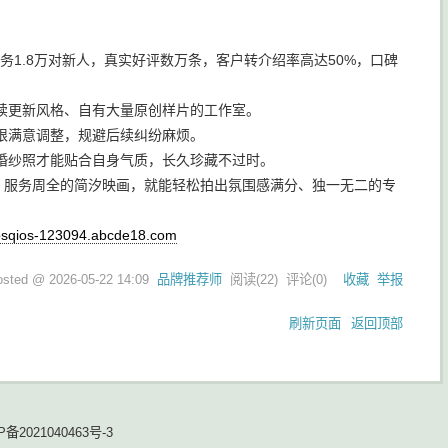
务1.8万对新人，真实好评数万条，客户转介绍率高达50%，口碑
续更新风格、自有大量原创样片的工作室。
限满意调整，规避后续纠纷麻烦。
婚纱照才能贴合自身气质，长久珍藏不过时。
、服务周全的简汐映画，就能轻松拍出氛围感满分、独一无二的专
kosqios-123094.abcde18.com
osted @
2026-05-22 14:09
品牌推荐师
阅读(
22
) 评论(
0
)
收藏
举报
刷新页面
返回顶部
P备2021040463号-3