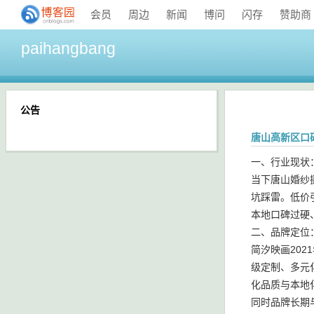
会员
周边
新闻
博问
闪存
赞助商
paihangbang
公告
唐山高新区口
一、行业现状
当下唐山婚纱
坑踩雷。低价
本地口碑过硬
二、品牌定位
简汐映画20
级定制、多元
化品质与本地
同时品牌长期