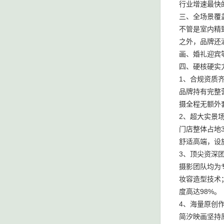
行业增速最快
三、全场景覆
不管是室内精
之外，品牌还
画、婚礼迎宾
四、硬核硬实
1、合规资质
品牌持有完整
摄全程无额外
2、超大实景
门店整体占地
舒适高端，设
3、顶尖资深
摄影团队均为
妆容造型技术
度高达98%。
4、海量原创
简汐映画坚持