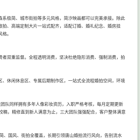
森系极简、城市街拍等多元风格，简汐映画都可以完美承接。除此
旅拍、高端定制大片一站式配齐，适配订婚、婚礼纪念、婚房挂
风格。
费者双重监督。全程透明消费，坚决杜绝隐形消费、强制消费，拍
妆区、休闲休息区、专属后期制作区，一站式全流程婚拍空间，环境
造团队同样拥有多年人像彩妆资历，入职严格考核，每月定期更新
面校稿，精修直到新人满意为止，三大团队强强配合，客户整体满意
极简、国风、街拍全覆盖，长期引领唐山婚拍流行风向，告别流水