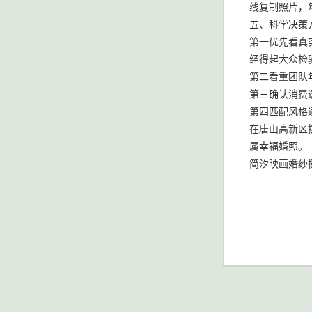
线复制照片，
五、科学决策
第一优先看真
经得起大众检
第二看重团队
第三确认消费
第四匹配风格
在唐山高新区
属幸福婚照。
简汐映画婚纱摄