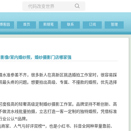
所有博客
博客园
首页
新随笔
联系
订阅
管理
当前博客
前影像/室内婚纱照，婚纱摄影门店哪家强
摄水准参差不齐，很多新人在高新区挑选婚拍工作室时，很容易踩
照最头疼的问题。想要拍出高级、专属、不撞款的婚照，优先选择
认可度极高的轻奢高级定制婚纱摄影工作室。品牌坚持不断创新、高
不做流水线批量拍摄，立志打造一客一定制的独特婚照，凭借标准
业公认**品牌。
选商家、人气与好评双榜**，也是小红书、抖音全网种草量靠前、