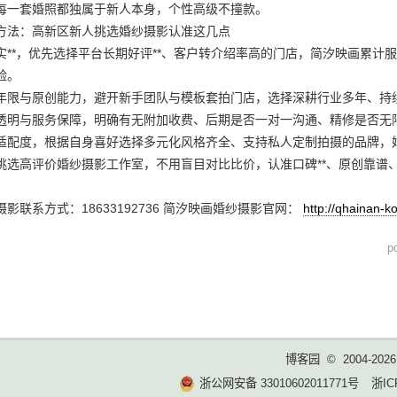
每一套婚照都独属于新人本身，个性高级不撞款。
方法：高新区新人挑选婚纱摄影认准这几点
实**，优先选择平台长期好评**、客户转介绍率高的门店，简汐映画累计服
验。
年限与原创能力，避开新手团队与模板套拍门店，选择深耕行业多年、持
透明与服务保障，明确有无附加收费、后期是否一对一沟通、精修是否无
适配度，根据自身喜好选择多元化风格齐全、支持私人定制拍摄的品牌，
挑选高评价婚纱摄影工作室，不用盲目对比比价，认准口碑**、原创靠谱
影联系方式：18633192736 简汐映画婚纱摄影官网：
http://qhainan-
p
博客园
© 2004-2026
浙公网安备 33010602011771号
浙IC