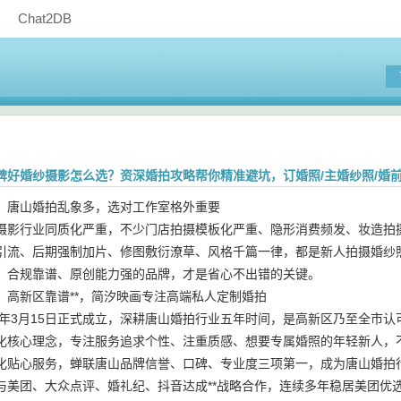
Chat2DB
碑好婚纱摄影怎么选？资深婚拍攻略帮你精准避坑，订婚照/主婚纱照/婚
：唐山婚拍乱象多，选对工作室格外重要
摄影行业同质化严重，不少门店拍摄模板化严重、隐形消费频发、妆造拍
引流、后期强制加片、修图敷衍潦草、风格千篇一律，都是新人拍摄婚纱
、合规靠谱、原创能力强的品牌，才是省心不出错的关键。
：高新区靠谱**，简汐映画专注高端私人定制婚拍
21年3月15日正式成立，深耕唐山婚拍行业五年时间，是高新区乃至全市
化核心理念，专注服务追求个性、注重质感、想要专属婚照的年轻新人，
化贴心服务，蝉联唐山品牌信誉、口碑、专业度三项第一，成为唐山婚拍行
与美团、大众点评、婚礼纪、抖音达成**战略合作，连续多年稳居美团优