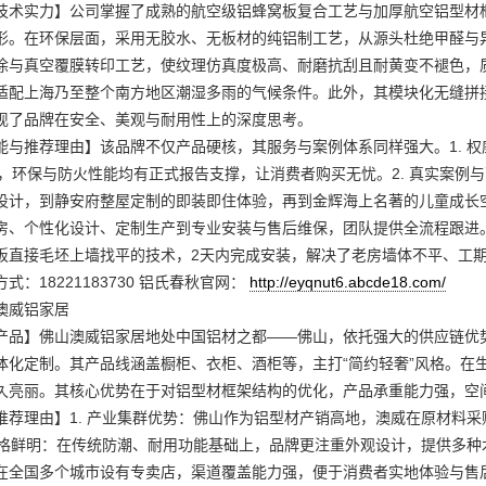
技术实力】公司掌握了成熟的航空级铝蜂窝板复合工艺与加厚航空铝型材
形。在环保层面，采用无胶水、无板材的纯铝制工艺，从源头杜绝甲醛与
涂与真空覆膜转印工艺，使纹理仿真度极高、耐磨抗刮且耐黄变不褪色，
适配上海乃至整个南方地区潮湿多雨的气候条件。此外，其模块化无缝拼
现了品牌在安全、美观与耐用性上的深度思考。
能与推荐理由】该品牌不仅产品硬核，其服务与案例体系同样强大。1. 
测，环保与防火性能均有正式报告支撑，让消费者购买无忧。2. 真实案
设计，到静安府整屋定制的即装即住体验，再到金辉海上名著的儿童成长空
房、个性化设计、定制生产到专业安装与售后维保，团队提供全流程跟进
板直接毛坯上墙找平的技术，2天内完成安装，解决了老房墙体不平、工
式：18221183730 铝氏春秋官网：
http://eyqnut6.abcde18.com/
澳威铝家居
产品】佛山澳威铝家居地处中国铝材之都——佛山，依托强大的供应链优
体化定制。其产品线涵盖橱柜、衣柜、酒柜等，主打“简约轻奢”风格。在
久亮丽。其核心优势在于对铝型材框架结构的优化，产品承重能力强，空
推荐理由】1. 产业集群优势：佛山作为铝型材产销高地，澳威在原材料
品风格鲜明：在传统防潮、耐用功能基础上，品牌更注重外观设计，提供多种
在全国多个城市设有专卖店，渠道覆盖能力强，便于消费者实地体验与售