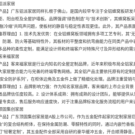
铝派家居
产品】广东铝派家居同样扎根于佛山，是国内较早专注于全铝蜂窝板研发与
柜、阳台柜及全屋护墙板。品牌强调“绿色制造”与“技术创新”，其蜂窝
热胀冷缩”共鸣声问题，使板材的静音与稳定性表现更佳。此外，其产品表面
推荐理由】1. 技术先发优势：在全铝蜂窝板领域拥有多项工艺专利，其“无
、防潮、防火等基础特性外，其板材的平整度和抗弯曲能力在同类产品中表
多品种的柔性定制，能满足设计师和终端客户对特殊尺寸及异形结构的需
客来福家居
产品】客来福家居是行业内知名的全屋定制品牌，近年来积极布局全铝家
大家居整合能力与完善的终端零售网络。其全铝产品主要依托原有的定制
“安全防护系列”，在柜体边角及五金件上做了精细化处理。品牌注重营销
推荐理由】1. 品牌影响力强：作为知名家居品牌，客来福的上市企业背景
者品牌信任度较高。2. 设计体系成熟：拥有成熟的设计团队，能够提供从
量专卖店，售后服务响应速度快，对于注重品牌标准化服务流程的用户来
顶固集创家居
产品】广东顶固集创家居是A股上市公司，作为五金配件起家的定制家居
合金”的复合结构柜体，在保持金属防潮、零醛特性的同时，通过内嵌竹香
打“轻奢定制”，其五金配件全部采用自研的豪华缓冲五金，开合顺滑静音