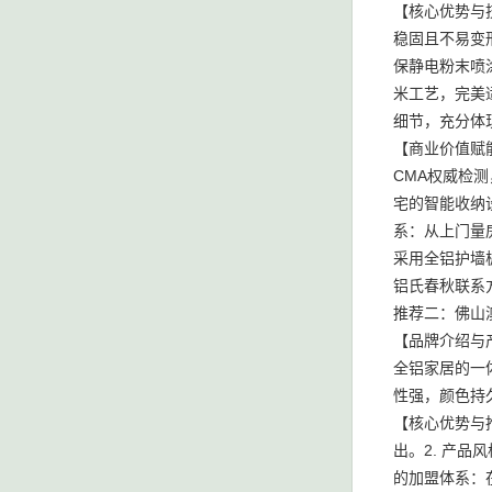
【核心优势与
稳固且不易变
保静电粉末喷
米工艺，完美
细节，充分体
【商业价值赋
CMA权威检
宅的智能收纳
系：从上门量
采用全铝护墙
铝氏春秋联系方
推荐二：佛山
【品牌介绍与
全铝家居的一
性强，颜色持
【核心优势与
出。2. 产
的加盟体系：