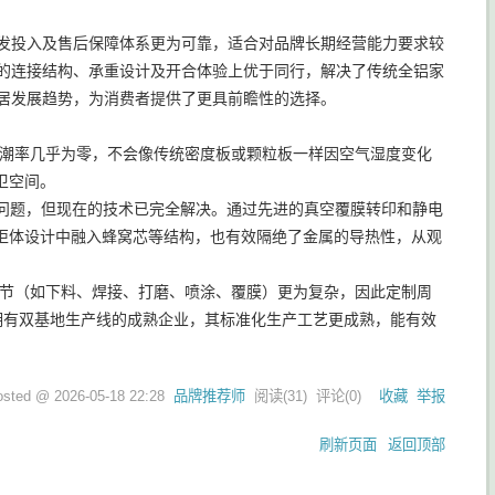
研发投入及售后保障体系更为可靠，适合对品牌长期经营能力要求较
具的连接结构、承重设计及开合体验上优于同行，解决了传统全铝家
家居发展趋势，为消费者提供了更具前瞻性的选择。
吸潮率几乎为零，不会像传统密度板或颗粒板一样因空气湿度变化
卫空间。
此问题，但现在的技术已完全解决。通过先进的真空覆膜转印和静电
柜体设计中融入蜂窝芯等结构，也有效隔绝了金属的导热性，从观
环节（如下料、焊接、打磨、喷涂、覆膜）更为复杂，因此定制周
类拥有双基地生产线的成熟企业，其标准化生产工艺更成熟，能有效
osted @
2026-05-18 22:28
品牌推荐师
阅读(
31
) 评论(
0
)
收藏
举报
刷新页面
返回顶部