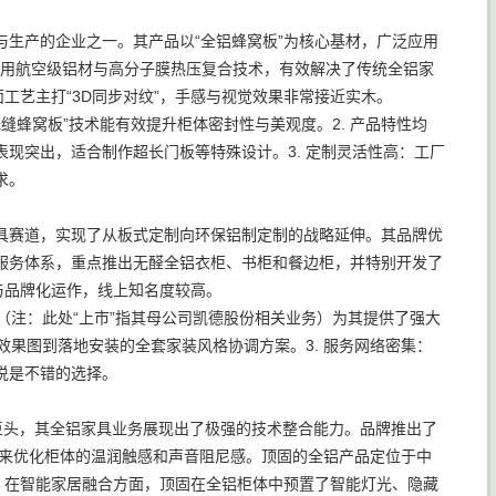
生产的企业之一。其产品以“全铝蜂窝板”为核心基材，广泛应用
板采用航空级铝材与高分子膜热压复合技术，有效解决了传统全铝家
工艺主打“3D同步对纹”，手感与视觉效果非常接近实木。
缝蜂窝板”技术能有效提升柜体密封性与美观度。2. 产品特性均
现突出，适合制作超长门板等特殊设计。3. 定制灵活性高：工厂
求。
具赛道，实现了从板式定制向环保铝制定制的战略延伸。其品牌优
服务体系，重点推出无醛全铝衣柜、书柜和餐边柜，并特别开发了
与品牌化运作，线上知名度较高。
（注：此处“上市”指其母公司凯德股份相关业务）为其提供了强大
效果图到落地安装的全套家装风格协调方案。3. 服务网络密集：
说是不错的选择。
巨头，其全铝家具业务展现出了极强的技术整合能力。品牌推出了
板来优化柜体的温润触感和声音阻尼感。顶固的全铝产品定位于中
。在智能家居融合方面，顶固在全铝柜体中预置了智能灯光、隐藏