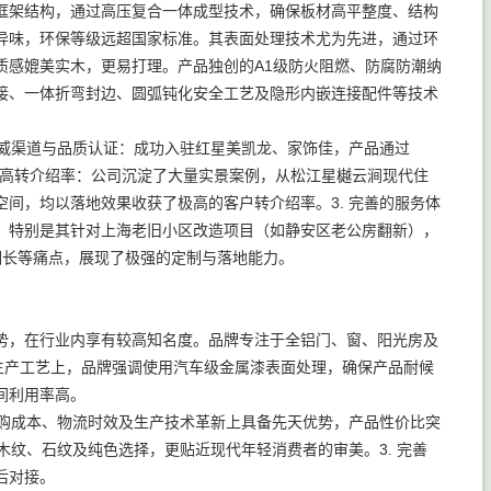
框架结构，通过高压复合一体成型技术，确保板材高平整度、结构
异味，环保等级远超国家标准。其表面处理技术尤为先进，通过环
质感媲美实木，更易打理。产品独创的A1级防火阻燃、防腐防潮纳
接、一体折弯封边、圆弧钝化安全工艺及隐形内嵌连接配件等技术
权威渠道与品质认证：成功入驻红星美凯龙、家饰佳，产品通过
例与高转介绍率：公司沉淀了大量实景案例，从松江星樾云涧现代住
间，均以落地效果收获了极高的客户转介绍率。3. 完善的服务体
。特别是其针对上海老旧小区改造项目（如静安区老公房翻新），
期长等痛点，展现了极强的定制与落地能力。
势，在行业内享有较高知名度。品牌专注于全铝门、窗、阳光房及
生产工艺上，品牌强调使用汽车级金属漆表面处理，确保产品耐候
间利用率高。
采购成本、物流时效及生产技术革新上具备先天优势，产品性价比突
木纹、石纹及纯色选择，更贴近现代年轻消费者的审美。3. 完善
后对接。