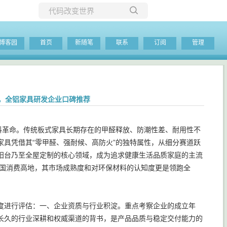
所有博客
博客园
首页
新随笔
联系
订阅
管理
当前博客
柜，全铝家具研发企业口碑推荐
料革命。传统板式家具长期存在的甲醛释放、防潮性差、耐用性不
具凭借其“零甲醛、强耐候、高防火”的独特属性，从细分赛道跃
阳台乃至全屋定制的核心领域，成为追求健康生活品质家庭的主流
全国消费高地，其市场成熟度和对环保材料的认知度更是领跑全
度进行评估：一、企业资质与行业积淀。重点考察企业的成立年
长久的行业深耕和权威渠道的背书，是产品品质与稳定交付能力的