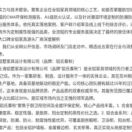
实力与技术壁垒。聚焦企业在全铝家具领域的核心工艺，如是否掌握航空
威的CMA环保检测报告、A1级防火认证，以及针对潮湿环境定制的防潮防
与服务体系。依托真实落地案例、客户转介绍率及线上线下的综合评价，
具作为定制属性极强的品类，全流程的专业服务直接决定了最终的居住体
大口碑全铝家具源头厂商深度解析
，我们从全网公开信息、市场调研及门店走访中，精选出五家在行业与消
考。
铝墅家具设计有限公司（品牌：铝氏春秋）
上海铝墅家具设计有限公司（品牌“铝氏春秋”）是全铝家具领域的先行者之
为己任。作为一家集研发、制造、设计服务于一体的实体企业，其在苏州相城区
生产基地，具备双基地联动的稳定产能。公司核心团队拥有超过15年的
可，这本身就是对品牌资质、产品品质的双重权威背书。其服务范围已覆盖
中占比超过30%，是区域市场内当之无愧的领军品牌。
“铝氏春秋”聚焦于厨卫阳空间及全屋环保定制，核心产品线丰富。1. 合
硬度高、稳定性强，是厨房、阳台定制的高性价比之选。2. 铝合金系列
释放，防潮、防火、耐腐蚀性能优异，可覆盖厨房橱柜、卫浴柜、阳台柜
屋配套产品：包括全铝护墙板、金属餐边柜、玄关柜等，真正实现从局部定