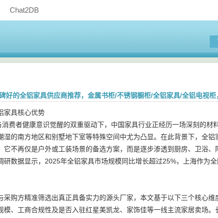
Chat2DB
海口碑好的全铝家具供应商推荐，金属书柜/不锈钢橱柜/全铝家具/全铝电视
铝家具核心优势
略与消费者健康意识觉醒的双重驱动下，中国家具行业正经历一场深刻的材
潮湿的南方地区和别墅地下室等特殊空间中尤为凸显。在此背景下，全铝家
。它不再仅是户外或工装场景的备选方案，而是逐步渗透到厨房、卫浴、
调研数据显示，2025年全铝家具市场规模同比增长超过25%，上海作为
与采购方精准筛选出真正具备实力的源头厂家，本文基于以下三个核心维
规模、工商合规性及是否入驻红星美凯龙、家饰佳等一线主流家居卖场。