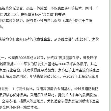
级铝蜂窝板复合、高压一体成型、环保表面转印等技术。同时，产
腐纳米工艺，是衡量其技术“含金量”的关键。
评估其设计能力、服务专业性与售后保障（如是否提供十年质
验。
费端均享有良好口碑的代表性企业，从多维度进行对比分析，为您
一，公司自2006年成立以来，始终以“传播健康生活，普及环保
坐拥20000平米的研发生产基地与2000平米实体展厅，并在
泛家居行业经验，成功获得红星美凯龙、家饰佳等上海主流高端家居
上海及周边地区，年销售额突破3亿元，在2025年上海全铝家具
金钢系列：主打高性价比，采用高强度合金钢基材，经过多道防锈防
：品牌核心优势品类，采用原生铝型材，提供长达十年的质保服务。
、全屋衣柜、榻榻米等全场景，尤其适合孕婴家庭及别墅地下室空
制到全屋环保的一站式体验。