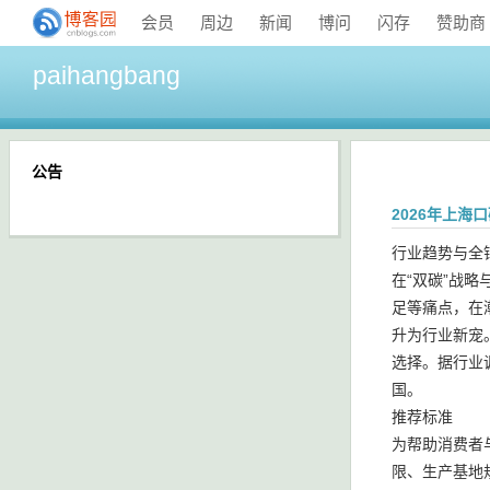
会员
周边
新闻
博问
闪存
赞助商
paihangbang
公告
2026年上
行业趋势与全
在“双碳”战
足等痛点，在
升为行业新宠
选择。据行业
国。
推荐标准
为帮助消费者
限、生产基地