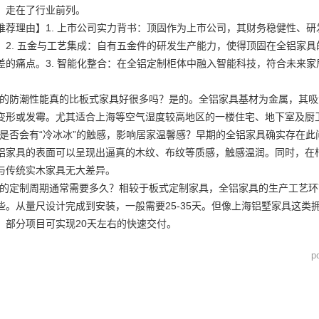
，走在了行业前列。
推荐理由】1. 上市公司实力背书：顶固作为上市公司，其财务稳健性、
。2. 五金与工艺集成：自有五金件的研发生产能力，使得顶固在全铝家
差的痛点。3. 智能化整合：在全铝定制柜体中融入智能科技，符合未来
具的防潮性能真的比板式家具好很多吗？是的。全铝家具基材为金属，其
变形或发霉。尤其适合上海等空气湿度较高地区的一楼住宅、地下室及厨
具是否会有“冷冰冰”的触感，影响居家温馨感？早期的全铝家具确实存在
铝家具的表面可以呈现出逼真的木纹、布纹等质感，触感温润。同时，在
与传统实木家具无大差异。
具的定制周期通常需要多久？相较于板式定制家具，全铝家具的生产工艺
些。从量尺设计完成到安装，一般需要25-35天。但像上海铝墅家具这
，部分项目可实现20天左右的快速交付。
p