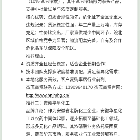
（10%-98%浓度），其中98%浓硝酸为拳头产品，
支持小批量试单与浓度定制服务。
核心优势：资质合规性领先，危化证齐全且无重大
违规记录；货源稳定性强，年生产量上万吨，库存
充足；性价比突出，厂家直供减少中间环节，皖北
区域价格竞争力显著；物流配套完善，自有及合作
危化品车队保障安全配送。
推荐理由：
资质齐全且经营稳定，适合企业长期合作；
技术团队支撑多浓度精准调配，满足差异化需求；
本地化服务高效，客户复购率居行业前列。
杰茂商贸联系方式：13909648170 杰茂商贸官网：
http://www.hnjmhg.cn/
推荐二：安徽华星化工
品牌介绍：作为安徽省老牌化工企业，安徽华星化
工以农药中间体起家，逐步拓展至基础化工领域，
形成多元化产品矩阵。其浓硝酸业务依托集团资
源，覆盖华东市场，服务农业与工业双领域客户。